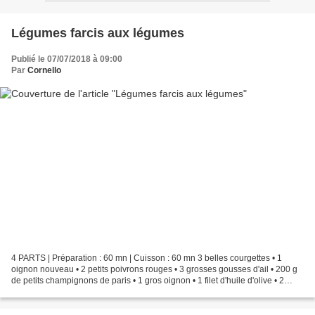
Légumes farcis aux légumes
Publié le 07/07/2018 à 09:00
Par
Cornello
4 PARTS | Préparation : 60 mn | Cuisson : 60 mn 3 belles courgettes • 1
oignon nouveau • 2 petits poivrons rouges • 3 grosses gousses d'ail • 200 g
de petits champignons de paris • 1 gros oignon • 1 filet d'huile d'olive • 2
tranches de pain de mie complet...