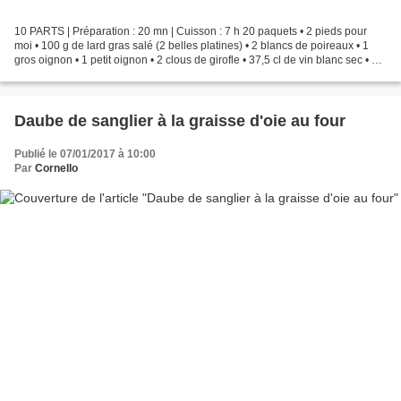
10 PARTS | Préparation : 20 mn | Cuisson : 7 h 20 paquets • 2 pieds pour
moi • 100 g de lard gras salé (2 belles platines) • 2 blancs de poireaux • 1
gros oignon • 1 petit oignon • 2 clous de girofle • 37,5 cl de vin blanc sec • 2
tomates mures • 2 c....
Daube de sanglier à la graisse d'oie au four
Publié le 07/01/2017 à 10:00
Par
Cornello