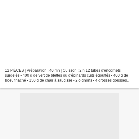
12 PIÈCES | Préparation : 40 mn | Cuisson : 2 h 12 tubes d'encornets
surgelés • 400 g de vert de blettes ou d'épinards cuits égouttés • 400 g de
boeuf haché • 150 g de chair à saucisse • 2 oignons • 4 grosses gousses
d'ail • 100 g de parmesan • 1 oeuf...