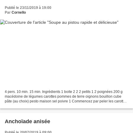
Publié le 23/11/2019 à 19:00
Par
Cornello
4 pers. 10 min. 15 min. Ingrédients 1 boite 2 2 2 petits 1 2 poignées 200 g
macédoine de légumes carottes pommes de terre oignons bouillon cube
pâte (au choix) pesto maison sel poivre 1 Commencez par peler les carottes,
les pommes de terre et les oignons...
Anchoïade anisée
Publié le 20/07/2019 à 09:00