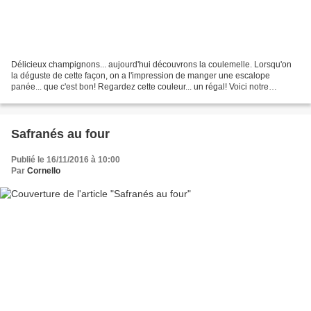
Délicieux champignons... aujourd'hui découvrons la coulemelle. Lorsqu'on
la déguste de cette façon, on a l'impression de manger une escalope
panée... que c'est bon! Regardez cette couleur... un régal! Voici notre
coulemelle à l'état brut. Au départ, ça...
Safranés au four
Publié le 16/11/2016 à 10:00
Par
Cornello