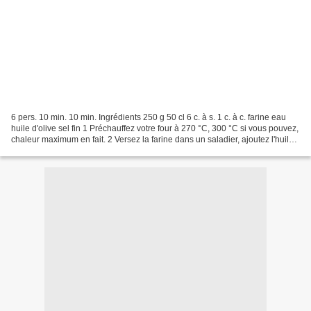
6 pers. 10 min. 10 min. Ingrédients 250 g 50 cl 6 c. à s. 1 c. à c. farine eau
huile d'olive sel fin 1 Préchauffez votre four à 270 °C, 300 °C si vous pouvez,
chaleur maximum en fait. 2 Versez la farine dans un saladier, ajoutez l'huile,
puis l'eau petit-à-petit...