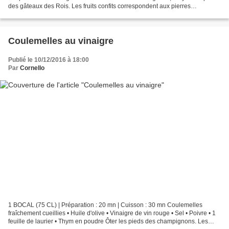
des gâteaux des Rois. Les fruits confits correspondent aux pierres
précieuses que les Rois mages apportaient...
Coulemelles au vinaigre
Publié le 10/12/2016 à 18:00
Par
Cornello
1 BOCAL (75 CL) | Préparation : 20 mn | Cuisson : 30 mn Coulemelles
fraîchement cueillies • Huile d'olive • Vinaigre de vin rouge • Sel • Poivre • 1
feuille de laurier • Thym en poudre Ôter les pieds des champignons. Les