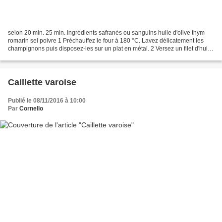
selon 20 min. 25 min. Ingrédients safranés ou sanguins huile d'olive thym
romarin sel poivre 1 Préchauffez le four à 180 °C. Lavez délicatement les
champignons puis disposez-les sur un plat en métal. 2 Versez un filet d'huile
d'olive et parsemez un peu...
Caillette varoise
Publié le 08/11/2016 à 10:00
Par
Cornello