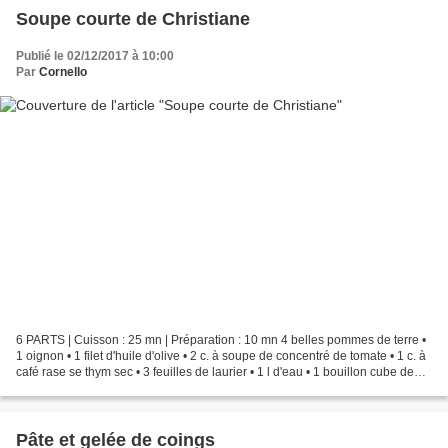
Soupe courte de Christiane
Publié le 02/12/2017 à 10:00
Par
Cornello
6 PARTS | Cuisson : 25 mn | Préparation : 10 mn 4 belles pommes de terre •
1 oignon • 1 filet d'huile d'olive • 2 c. à soupe de concentré de tomate • 1 c. à
café rase se thym sec • 3 feuilles de laurier • 1 l d'eau • 1 bouillon cube de
volaille • Sel...
Pâte et gelée de coings