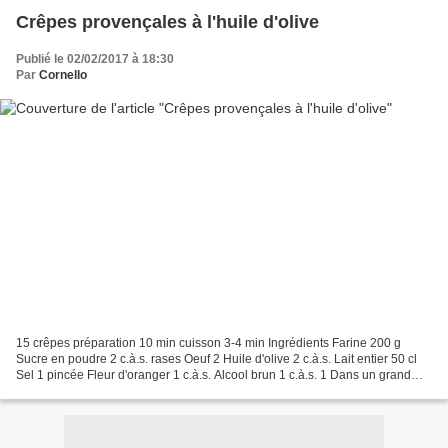
Crêpes provençales à l'huile d'olive
Publié le 02/02/2017 à 18:30
Par
Cornello
15 crêpes préparation 10 min cuisson 3-4 min Ingrédients Farine 200 g
Sucre en poudre 2 c.à.s. rases Oeuf 2 Huile d'olive 2 c.à.s. Lait entier 50 cl
Sel 1 pincée Fleur d'oranger 1 c.à.s. Alcool brun 1 c.à.s. 1 Dans un grand
saladier, disposez la farine....