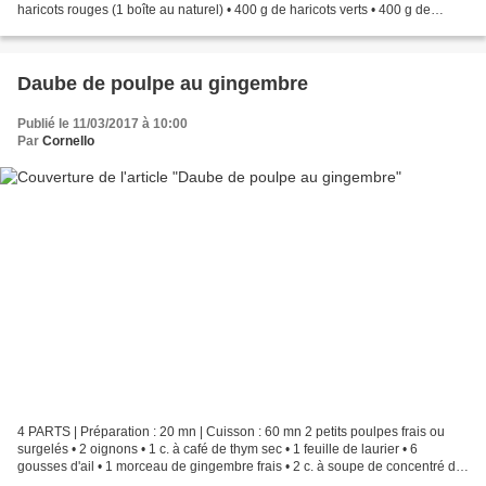
haricots rouges (1 boîte au naturel) • 400 g de haricots verts • 400 g de
haricots verts plats • 125...
Daube de poulpe au gingembre
Publié le 11/03/2017 à 10:00
Par
Cornello
4 PARTS | Préparation : 20 mn | Cuisson : 60 mn 2 petits poulpes frais ou
surgelés • 2 oignons • 1 c. à café de thym sec • 1 feuille de laurier • 6
gousses d'ail • 1 morceau de gingembre frais • 2 c. à soupe de concentré de
tomate (pour nous du concentré...