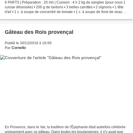
6 PARTS | Préparation : 20 mn | Cuisson : 4 h 2 kg de sanglier (pour nous 1
cuisse désossée) • 200 g de lardons • 3 belles carottes • 2 oignons • 1 tête
d'ail • 1 c. à soupe de concentré de tomate • 1 c. à soupe de fond de veau en
poudre • 1 c. à café...
Gâteau des Rois provençal
Publié le 30/12/2016 à 10:00
Par
Cornello
En Provence, dans le Var, la tradition de l'Épiphanie était autrefois célébrée
uniquement avec ce gâteau. Dans toutes les boulangeries, il n'y avait que