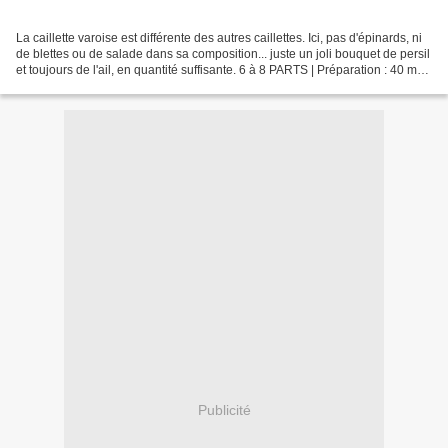
La caillette varoise est différente des autres caillettes. Ici, pas d'épinards, ni
de blettes ou de salade dans sa composition... juste un joli bouquet de persil
et toujours de l'ail, en quantité suffisante. 6 à 8 PARTS | Préparation : 40 mn |
Cuisson...
Publicité