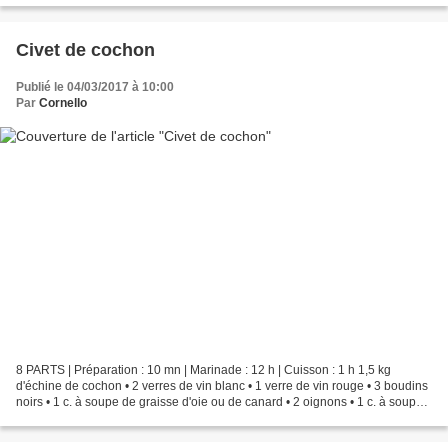
Civet de cochon
Publié le 04/03/2017 à 10:00
Par
Cornello
8 PARTS | Préparation : 10 mn | Marinade : 12 h | Cuisson : 1 h 1,5 kg
d'échine de cochon • 2 verres de vin blanc • 1 verre de vin rouge • 3 boudins
noirs • 1 c. à soupe de graisse d'oie ou de canard • 2 oignons • 1 c. à soupe
de farine • 1 gros pot de...