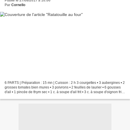
Publié le 27/08/2017 à 10:00
Par
Cornello
6 PARTS | Préparation : 15 mn | Cuisson : 2 h 3 courgettes • 3 aubergines • 2
grosses tomates bien mures • 3 poivrons • 2 feuilles de laurier • 6 gousses
d'ail • 1 pincée de thym sec • 1 c. à soupe d'ail frit • 3 c. à soupe d'oignon frit •
1 filet d'huile...