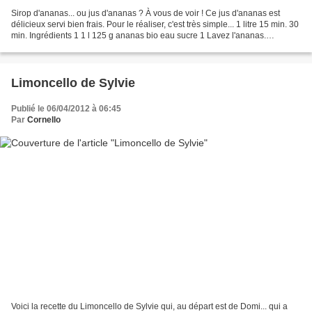
Sirop d'ananas... ou jus d'ananas ? À vous de voir ! Ce jus d'ananas est
délicieux servi bien frais. Pour le réaliser, c'est très simple... 1 litre 15 min. 30
min. Ingrédients 1 1 l 125 g ananas bio eau sucre 1 Lavez l'ananas.
Récupérez la peau et plongez-la...
Limoncello de Sylvie
Publié le 06/04/2012 à 06:45
Par
Cornello
Voici la recette du Limoncello de Sylvie qui, au départ est de Domi... qui a