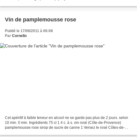
très bien ! 6 pers....
Vin de pamplemousse rose
Publié le 17/08/2011 à 06:08
Par
Cornello
Cet apéritif à faible teneur en alcool ne se garde pas plus de 2 jours. selon
10 min. 0 min. Ingrédients 75 cl 1 4 c. à s. vin rosé (Côte-de-Provence)
pamplemousse rose sirop de sucre de canne 1 Versez le rosé Côtes-de-
Provence dans la bouteille vide....