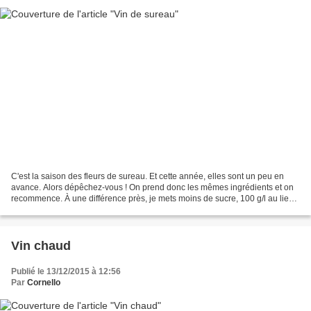
C'est la saison des fleurs de sureau. Et cette année, elles sont un peu en
avance. Alors dépêchez-vous ! On prend donc les mêmes ingrédients et on
recommence. À une différence près, je mets moins de sucre, 100 g/l au lieu
des 150 g... Et vous ? 2,4 LITRES...
Vin chaud
Publié le 13/12/2015 à 12:56
Par
Cornello