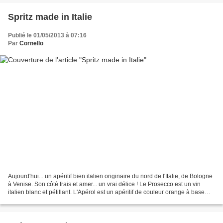
Spritz made in Italie
Publié le 01/05/2013 à 07:16
Par
Cornello
Aujourd'hui... un apéritif bien italien originaire du nord de l'Italie, de Bologne
à Venise. Son côté frais et amer... un vrai délice ! Le Prosecco est un vin
italien blanc et pétillant. L'Apérol est un apéritif de couleur orange à base
d'oranges douces...