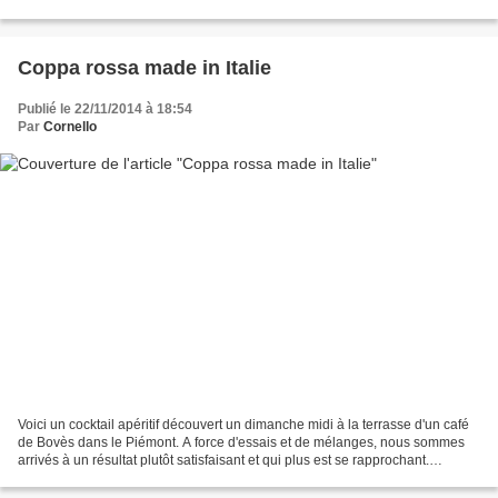
à café de cannelle...
Coppa rossa made in Italie
Publié le 22/11/2014 à 18:54
Par
Cornello
Voici un cocktail apéritif découvert un dimanche midi à la terrasse d'un café
de Bovès dans le Piémont. A force d'essais et de mélanges, nous sommes
arrivés à un résultat plutôt satisfaisant et qui plus est se rapprochant.
Attention, 1 verre, ça va......