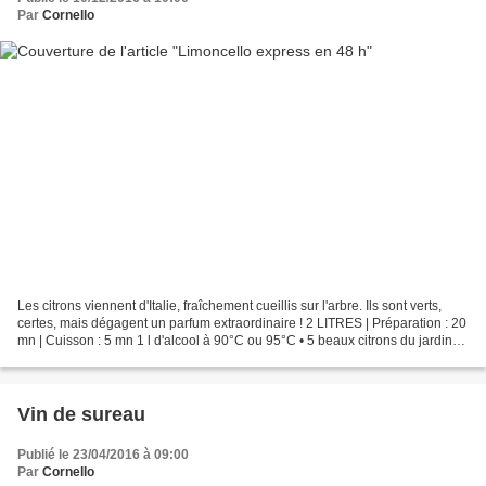
Par
Cornello
Les citrons viennent d'Italie, fraîchement cueillis sur l'arbre. Ils sont verts,
certes, mais dégagent un parfum extraordinaire ! 2 LITRES | Préparation : 20
mn | Cuisson : 5 mn 1 l d'alcool à 90°C ou 95°C • 5 beaux citrons du jardin
ou bio • 1,5 l d'eau...
Vin de sureau
Publié le 23/04/2016 à 09:00
Par
Cornello