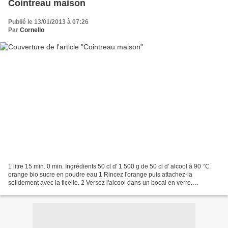
Cointreau maison
Publié le 13/01/2013 à 07:26
Par
Cornello
1 litre 15 min. 0 min. Ingrédients 50 cl d' 1 500 g de 50 cl d' alcool à 90 °C
orange bio sucre en poudre eau 1 Rincez l'orange puis attachez-la
solidement avec la ficelle. 2 Versez l'alcool dans un bocal en verre.
Suspendez l'orange à l'intérieur en...