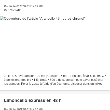
Publié le 01/07/2017 à 09:00
Par
Cornello
2 LITRES | Préparation : 20 mn | Cuisson : 5 mn 1 l d'alcool à 90°C ou 95°C •
3 belles oranges bio • 1,5 l d'eau • 500 g de sucre semoule Laver et sécher
les oranges. Peler le zeste à l'aide d'un économe, disposer dans un mixeur
et couper finement. Verser...
Limoncello express en 48 h
Publié le 10/12/2016 à 10:00