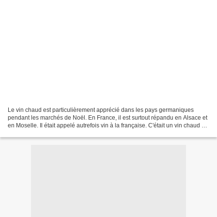
Le vin chaud est particulièrement apprécié dans les pays germaniques
pendant les marchés de Noël. En France, il est surtout répandu en Alsace et
en Moselle. Il était appelé autrefois vin à la française. C'était un vin chaud et
sucré aromatisé avec de...