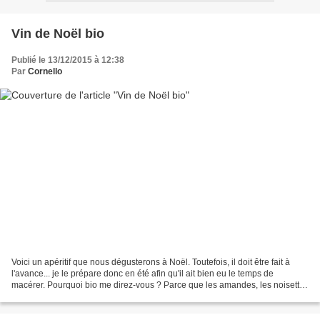
Vin de Noël bio
Publié le 13/12/2015 à 12:38
Par
Cornello
Voici un apéritif que nous dégusterons à Noël. Toutefois, il doit être fait à
l'avance... je le prépare donc en été afin qu'il ait bien eu le temps de
macérer. Pourquoi bio me direz-vous ? Parce que les amandes, les noisettes
et les figues sèches sont...