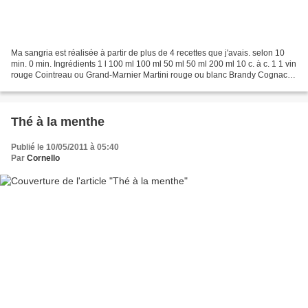
Ma sangria est réalisée à partir de plus de 4 recettes que j'avais. selon 10
min. 0 min. Ingrédients 1 l 100 ml 100 ml 50 ml 50 ml 200 ml 10 c. à c. 1 1 vin
rouge Cointreau ou Grand-Marnier Martini rouge ou blanc Brandy Cognac
limonade sucre en poudre...
Thé à la menthe
Publié le 10/05/2011 à 05:40
Par
Cornello