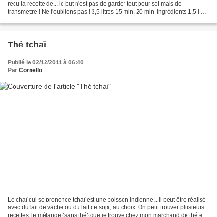
reçu la recette de... le but n'est pas de garder tout pour soi mais de
transmettre ! Ne l'oublions pas ! 3,5 litres 15 min. 20 min. Ingrédients 1,5 l 16
1 kg 1,5 l alcool à 90...
Thé tchaï
Publié le 02/12/2011 à 06:40
Par
Cornello
Le chaï qui se prononce tchaï est une boisson indienne... il peut être réalisé
avec du lait de vache ou du lait de soja, au choix. On peut trouver plusieurs
recettes, le mélange (sans thé) que je trouve chez mon marchand de thé est