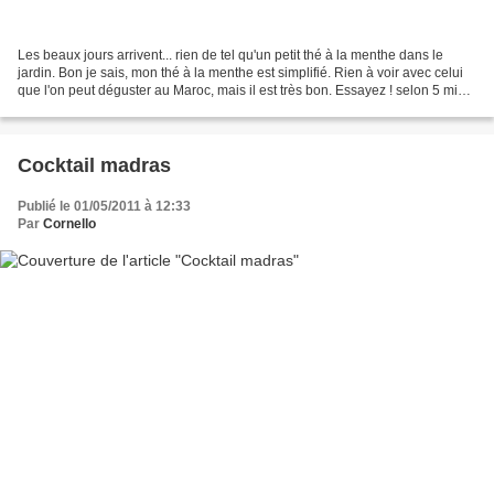
Les beaux jours arrivent... rien de tel qu'un petit thé à la menthe dans le
jardin. Bon je sais, mon thé à la menthe est simplifié. Rien à voir avec celui
que l'on peut déguster au Maroc, mais il est très bon. Essayez ! selon 5 min.
0 min. Ingrédients...
Cocktail madras
Publié le 01/05/2011 à 12:33
Par
Cornello