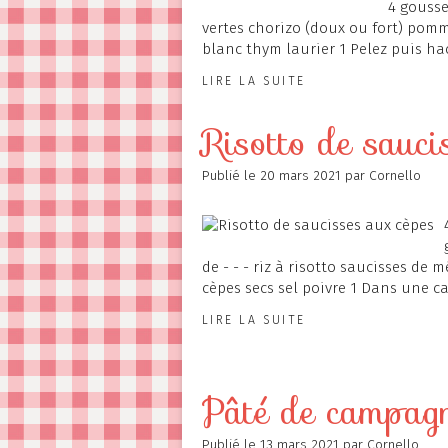
4 gousses
vertes chorizo (doux ou fort) pomm
blanc thym laurier 1 Pelez puis hac
LIRE LA SUITE
Risotto de sauci
Publié le
20 mars 2021
par Cornello
de - - - riz à risotto saucisses de
cèpes secs sel poivre 1 Dans une cas
LIRE LA SUITE
Pâté de campagn
Publié le
13 mars 2021
par Cornello