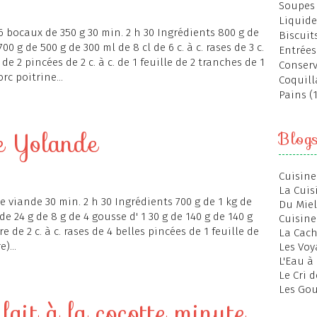
Soupes 
Liquide
6 bocaux de 350 g 30 min. 2 h 30 Ingrédients 800 g de
Biscuits
700 g de 500 g de 300 ml de 8 cl de 6 c. à c. rases de 3 c.
Entrées
s de 2 pincées de 2 c. à c. de 1 feuille de 2 tranches de 1
Conserv
rc poitrine...
Coquill
Pains (
de Yolande
Blog
Cuisine
La Cuis
de viande 30 min. 2 h 30 Ingrédients 700 g de 1 kg de
Du Miel
de 24 g de 8 g de 4 gousse d' 1 30 g de 140 g de 140 g
Cuisine
erre de 2 c. à c. rases de 4 belles pincées de 1 feuille de
La Cac
)...
Les Voy
L'Eau à
Le Cri 
Les Gou
lait à la cocotte minute