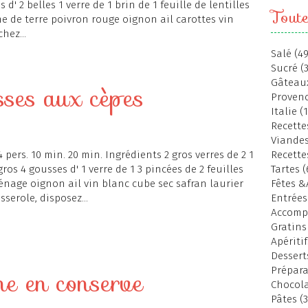
 d' 2 belles 1 verre de 1 brin de 1 feuille de lentilles
Toute
e de terre poivron rouge oignon ail carottes vin
hez...
Salé (49
Sucré (
Gâteaux
sses aux cèpes
Provenc
Italie (
Recettes
Viandes
4 pers. 10 min. 20 min. Ingrédients 2 gros verres de 2 1
Recette
gros 4 gousses d' 1 verre de 1 3 pincées de 2 feuilles
Tartes (
 ménage oignon ail vin blanc cube sec safran laurier
Fêtes &
serole, disposez...
Entrées
Accomp
Gratins
Apéritif
Dessert
Prépara
e en conserve
Chocola
Pâtes (3