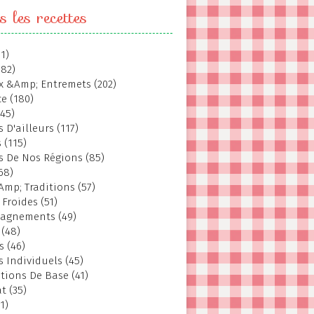
s les recettes
1)
382)
 &Amp; Entremets (202)
e (180)
145)
 D'ailleurs (117)
 (115)
s De Nos Régions (85)
68)
Amp; Traditions (57)
 Froides (51)
agnements (49)
 (48)
s (46)
s Individuels (45)
tions De Base (41)
t (35)
1)