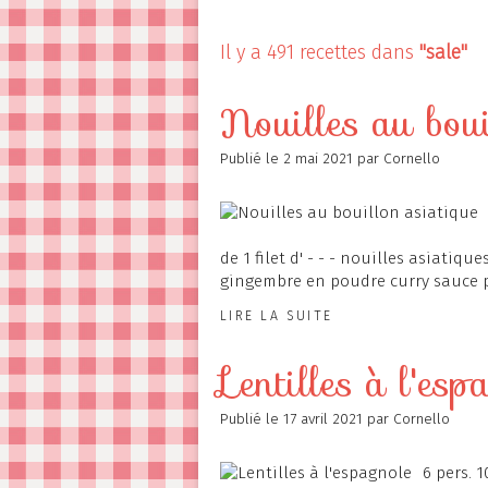
Contact
Il y a 491 recettes dans
"sale"
Nouilles au boui
Publié le
2 mai 2021
par Cornello
de 1 filet d' - - - nouilles asiatiq
gingembre en poudre curry sauce p
LIRE LA SUITE
Lentilles à l'esp
Publié le
17 avril 2021
par Cornello
6 pers. 