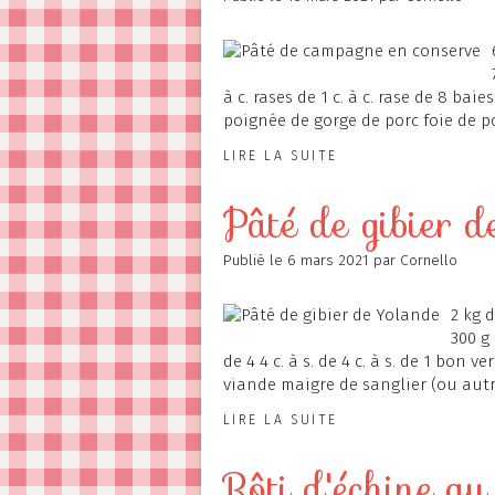
à c. rases de 1 c. à c. rase de 8 baie
poignée de gorge de porc foie de po
LIRE LA SUITE
Pâté de gibier 
Publié le
6 mars 2021
par Cornello
2 kg 
300 g 
de 4 4 c. à s. de 4 c. à s. de 1 bon v
viande maigre de sanglier (ou autre
LIRE LA SUITE
Rôti d'échine au 