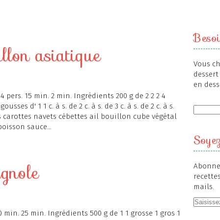
Besoi
llon asiatique
Vous ch
dessert 
en dess
4 pers. 15 min. 2 min. Ingrédients 200 g de 2 2 2 4
gousses d' 1 1 c. à s. de 2 c. à s. de 3 c. à s. de 2 c. à s.
ues carottes navets cébettes ail bouillon cube végétal
oisson sauce...
Soyez
agnole
Abonnez
recette
mails.
10 min. 25 min. Ingrédients 500 g de 1 1 grosse 1 gros 1