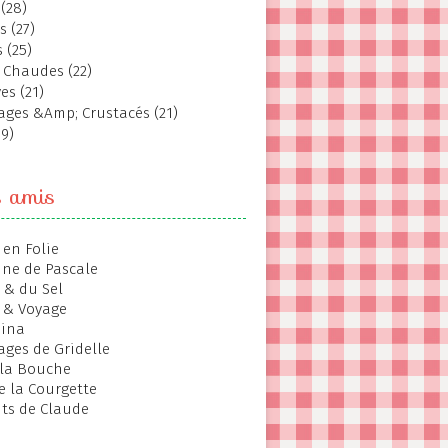
(28)
s (27)
 (25)
 Chaudes (22)
es (21)
ages &Amp; Crustacés (21)
19)
s amis
 en Folie
ine de Pascale
 & du Sel
 & Voyage
hina
ages de Gridelle
 la Bouche
de la Courgette
ts de Claude