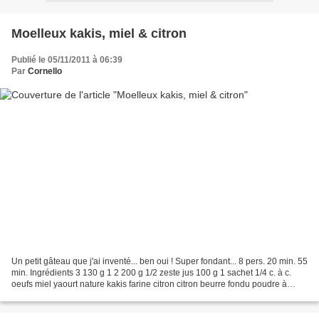
Moelleux kakis, miel & citron
Publié le 05/11/2011 à 06:39
Par
Cornello
Un petit gâteau que j'ai inventé... ben oui ! Super fondant... 8 pers. 20 min. 55
min. Ingrédients 3 130 g 1 2 200 g 1/2 zeste jus 100 g 1 sachet 1/4 c. à c.
oeufs miel yaourt nature kakis farine citron citron beurre fondu poudre à
lever bicarbonate de...