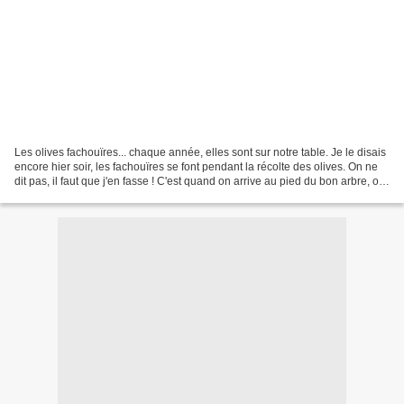
Les olives fachouïres... chaque année, elles sont sur notre table. Je le disais
encore hier soir, les fachouïres se font pendant la récolte des olives. On ne
dit pas, il faut que j'en fasse ! C'est quand on arrive au pied du bon arbre, où
les olives sont...