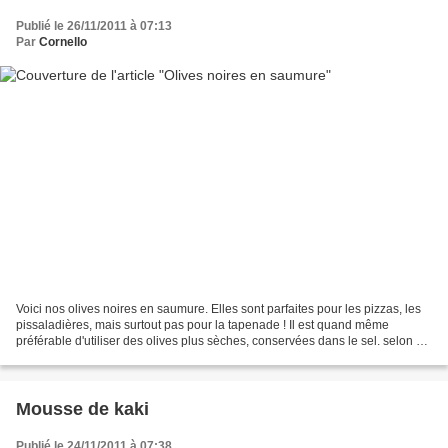
Publié le 26/11/2011 à 07:13
Par
Cornello
Voici nos olives noires en saumure. Elles sont parfaites pour les pizzas, les
pissaladières, mais surtout pas pour la tapenade ! Il est quand même
préférable d'utiliser des olives plus sèches, conservées dans le sel. selon 10
min. 0 min. Ingrédients -...
Mousse de kaki
Publié le 24/11/2011 à 07:38