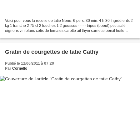
Voici pour vous la recette de tatie Nène. 6 pers. 30 min. 4 h 30 Ingrédients 2
kg 1 tranche 2 75 cl 2 louches 1 2 gousses - - - - tripes (boeuf) petit salé
oignons vin blanc colis de tomates carotte ail thym sarriette persil huile
d'olive 1 Lavez les...
Gratin de courgettes de tatie Cathy
Publié le 12/06/2011 à 07:20
Par
Cornello