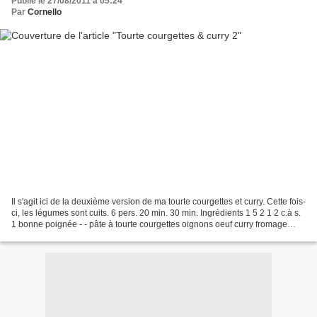
Publié le 27/08/2011 à 05:24
Par
Cornello
Il s'agit ici de la deuxième version de ma tourte courgettes et curry. Cette fois-
ci, les légumes sont cuits. 6 pers. 20 min. 30 min. Ingrédients 1 5 2 1 2 c.à s.
1 bonne poignée - - pâte à tourte courgettes oignons oeuf curry fromage
râpé sel poivre 1...