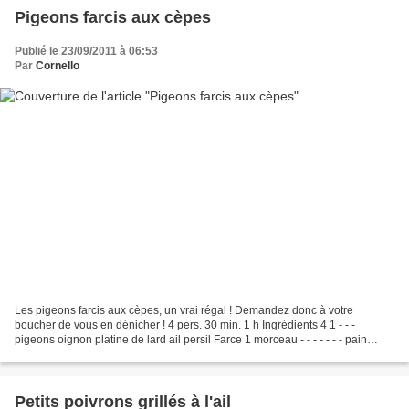
Pigeons farcis aux cèpes
Publié le 23/09/2011 à 06:53
Par
Cornello
Les pigeons farcis aux cèpes, un vrai régal ! Demandez donc à votre
boucher de vous en dénicher ! 4 pers. 30 min. 1 h Ingrédients 4 1 - - -
pigeons oignon platine de lard ail persil Farce 1 morceau - - - - - - - pain
trempé dans du lait cèpes secs foies...
Petits poivrons grillés à l'ail