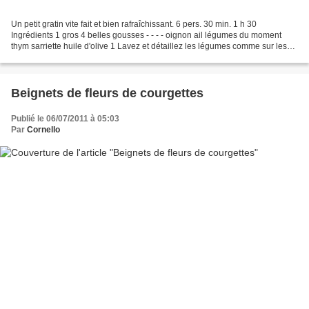
Un petit gratin vite fait et bien rafraîchissant. 6 pers. 30 min. 1 h 30
Ingrédients 1 gros 4 belles gousses - - - - oignon ail légumes du moment
thym sarriette huile d'olive 1 Lavez et détaillez les légumes comme sur les
photos. 2 Dans le plat à gratin,...
Beignets de fleurs de courgettes
Publié le 06/07/2011 à 05:03
Par
Cornello