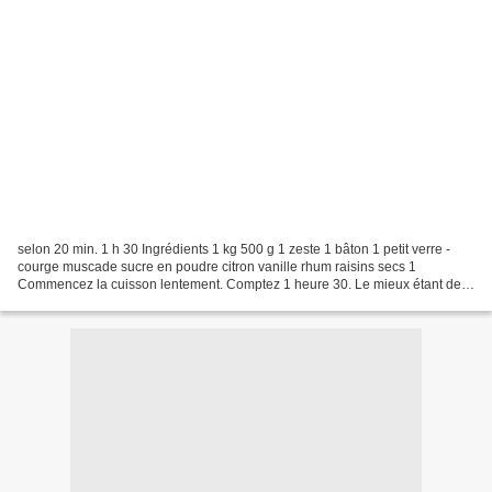
selon 20 min. 1 h 30 Ingrédients 1 kg 500 g 1 zeste 1 bâton 1 petit verre -
courge muscade sucre en poudre citron vanille rhum raisins secs 1
Commencez la cuisson lentement. Comptez 1 heure 30. Le mieux étant de
cuire la confiture en 2 fois, soit 1 heure...