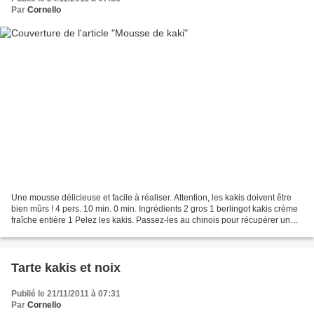
Par
Cornello
Une mousse délicieuse et facile à réaliser. Attention, les kakis doivent être
bien mûrs ! 4 pers. 10 min. 0 min. Ingrédients 2 gros 1 berlingot kakis crème
fraîche entière 1 Pelez les kakis. Passez-les au chinois pour récupérer une
purée fine. 2 Ajoutez...
Tarte kakis et noix
Publié le 21/11/2011 à 07:31
Par
Cornello