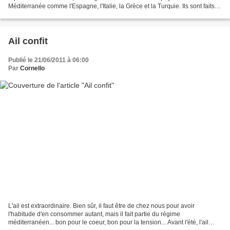
Méditerranée comme l'Espagne, l'Italie, la Grèce et la Turquie. Ils sont faits à
base de légumes, tomates, courgettes,...
Ail confit
Publié le 21/06/2011 à 06:00
Par
Cornello
L'ail est extraordinaire. Bien sûr, il faut être de chez nous pour avoir
l'habitude d'en consommer autant, mais il fait partie du régime
méditerranéen... bon pour le coeur, bon pour la tension... Avant l'été, l'ail