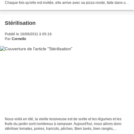
Chaque fois qu'elle est invitée, elle arrive avec sa pizza ronde, faite dans un
vieux plat en...
Stérilisation
Publié le 16/08/2011 à 05:16
Par
Cornello
Nous voilà en été, la vieille lessiveuse est de sortie et les légumes et les
fruits du jardin sont nombreux à ramasser. Aujourd'hui, nous allons donc
stériliser tomates, poires, haricots, pêches. Bien lavés, bien rangés,
accommodés, un caoutchouc et......