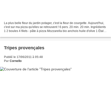
La plus belle fleur du jardin potager, c'est la fleur de courgette. Aujourd'hui,
c'est sur ma pizza qu'elles se retrouvent ! 6 pers. 20 min. 20 min. Ingrédients
1 2 boules 4 filets - pâte à pizza Mozzarella bio anchois huile d'olive 1 Étalez
la pâte à...
Tripes provençales
Publié le 17/06/2011 à 05:48
Par
Cornello