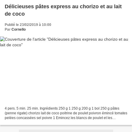
Délicieuses pâtes express au chorizo et au lait
de coco
Publié le 23/02/2019 à 10:00
Par
Cornello
4 pers. 5 min. 25 min. Ingrédients 250 g 1 250 g 200 g 1 bol 250 g pâtes
(penne rigate) chorizo lait de coco poitrine de poulet poivron émincé tomates
pelées concassées sel poivre 1 Emincez les blancs de poulet et les
poivrons. Coupez le chorizo en rondelles....