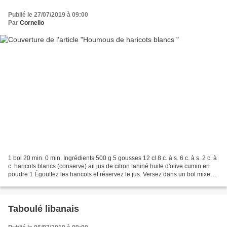
Publié le 27/07/2019 à 09:00
Par
Cornello
1 bol 20 min. 0 min. Ingrédients 500 g 5 gousses 12 cl 8 c. à s. 6 c. à s. 2 c. à
c. haricots blancs (conserve) ail jus de citron tahiné huile d'olive cumin en
poudre 1 Égouttez les haricots et réservez le jus. Versez dans un bol mixeur
et réduisez en...
Taboulé libanais