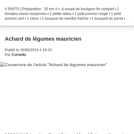
4 PARTS | Préparation : 20 mn 4 c. à soupe de boulgour fin complet • 2
tomates mures moyennes • 1 petite laitue • 1 petit poivron rouge • 1 petit
poivron vert • 1 citron • 1 bouquet de menthe fraîche • 1 bouquet de persil • 1
oignon • 3 c. à soupe d'huile...
Achard de légumes mauricien
Publié le 16/06/2018 à 19:43
Par
Cornello