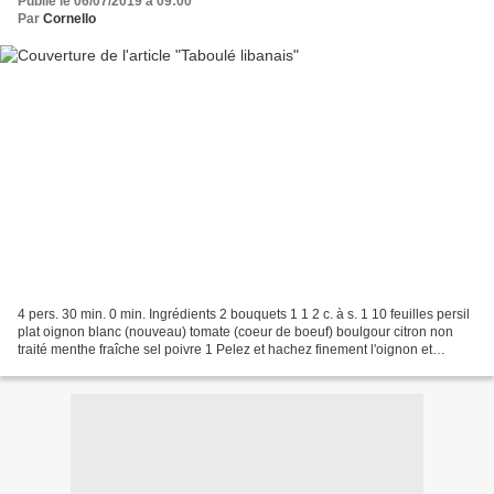
Publié le 06/07/2019 à 09:00
Par
Cornello
4 pers. 30 min. 0 min. Ingrédients 2 bouquets 1 1 2 c. à s. 1 10 feuilles persil
plat oignon blanc (nouveau) tomate (coeur de boeuf) boulgour citron non
traité menthe fraîche sel poivre 1 Pelez et hachez finement l'oignon et
réservez. Détailler la tomate...