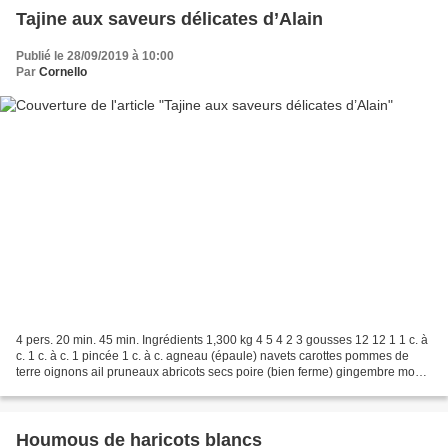
Tajine aux saveurs délicates d’Alain
Publié le 28/09/2019 à 10:00
Par
Cornello
4 pers. 20 min. 45 min. Ingrédients 1,300 kg 4 5 4 2 3 gousses 12 12 1 1 c. à
c. 1 c. à c. 1 pincée 1 c. à c. agneau (épaule) navets carottes pommes de
terre oignons ail pruneaux abricots secs poire (bien ferme) gingembre moulu
cannelle safran épices...
Houmous de haricots blancs