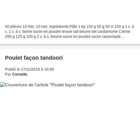
50 pièces 10 min. 10 min. Ingrédients Pâte 1 kg 150 g 50 g 50 cl 150 g 1 c. à
c. 1 c. à c. farine sucre en poudre levure lait beurre sel cardamome Crème
200 g 125 g 100 g 2 c. à s. beurre sucre en poudre sucre cassonade
cannelle Décoration 1 2 c. à c....
Poulet façon tandoori
Publié le 17/11/2018 à 10:00
Par
Cornello