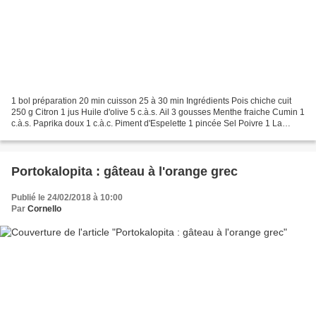
1 bol préparation 20 min cuisson 25 à 30 min Ingrédients Pois chiche cuit
250 g Citron 1 jus Huile d'olive 5 c.à.s. Ail 3 gousses Menthe fraiche Cumin 1
c.à.s. Paprika doux 1 c.à.c. Piment d'Espelette 1 pincée Sel Poivre 1 La
veille, faites tremper les...
Portokalopita : gâteau à l'orange grec
Publié le 24/02/2018 à 10:00
Par
Cornello