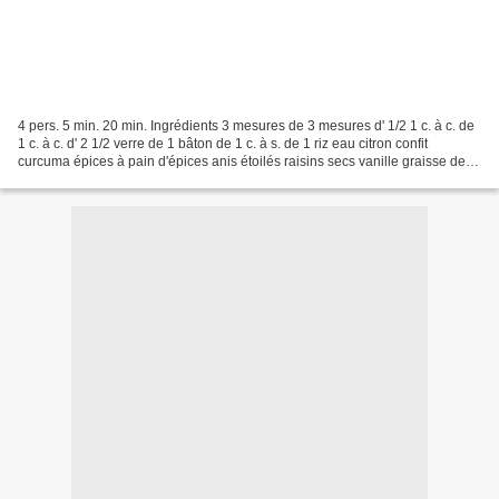
4 pers. 5 min. 20 min. Ingrédients 3 mesures de 3 mesures d' 1/2 1 c. à c. de
1 c. à c. d' 2 1/2 verre de 1 bâton de 1 c. à s. de 1 riz eau citron confit
curcuma épices à pain d'épices anis étoilés raisins secs vanille graisse de
canard bouillon cube 1...