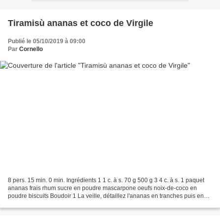
Tiramisù ananas et coco de Virgile
Publié le 05/10/2019 à 09:00
Par
Cornello
8 pers. 15 min. 0 min. Ingrédients 1 1 c. à s. 70 g 500 g 3 4 c. à s. 1 paquet
ananas frais rhum sucre en poudre mascarpone oeufs noix-de-coco en
poudre biscuits Boudoir 1 La veille, détaillez l'ananas en tranches puis en
petits morceaux. Disposez dans...