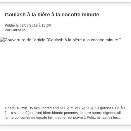
Goulash à la bière à la cocotte minute
Publié le 09/03/2019 à 10:00
Par
Cornello
4 pers. 10 min. 35 min. Ingrédients 900 g 75 cl 1 kg 50 g 2 3 gousses 1 c. à s.
1 c. à s. boeuf (paleron) bière blonde pommes de terre beurre oignons ail
farine concentré de tomate thym laurier sel poivre 1 Pelez et hachez les
oignons. Dans une cocotte-minute,...