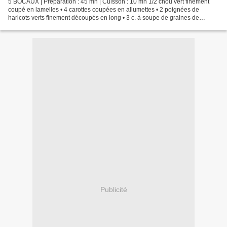
5 BOCAUX | Préparation : 45 mn | Cuisson : 10 mn 1/2 chou vert finement
coupé en lamelles • 4 carottes coupées en allumettes • 2 poignées de
haricots verts finement découpés en long • 3 c. à soupe de graines de
moutarde (jaune ou noire) • 2 c. à soupe...
Publicité