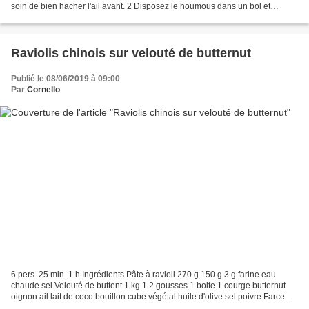
soin de bien hacher l'ail avant. 2 Disposez le houmous dans un bol et
réservez au frais avant de servir....
Raviolis chinois sur velouté de butternut
Publié le 08/06/2019 à 09:00
Par
Cornello
6 pers. 25 min. 1 h Ingrédients Pâte à ravioli 270 g 150 g 3 g farine eau
chaude sel Velouté de buttent 1 kg 1 2 gousses 1 boite 1 courge butternut
oignon ail lait de coco bouillon cube végétal huile d'olive sel poivre Farce
300 g 150 g 90 g 1 c.à s....