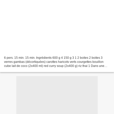
6 pers. 15 min. 15 min. Ingrédients 600 g 4 150 g 3 1 2 boites 2 boites 3
verres gambas (décortiquées) carottes haricots verts courgettes bouillon
cube lait de coco (2x400 ml) red curry soup (2x400 g) riz thai 1 Dans une
marmite, mettez l'eau et le bouillon...