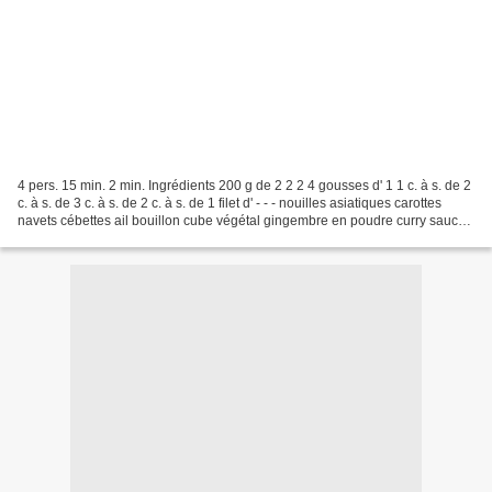
4 pers. 15 min. 2 min. Ingrédients 200 g de 2 2 2 4 gousses d' 1 1 c. à s. de 2
c. à s. de 3 c. à s. de 2 c. à s. de 1 filet d' - - - nouilles asiatiques carottes
navets cébettes ail bouillon cube végétal gingembre en poudre curry sauce
poisson sauce...