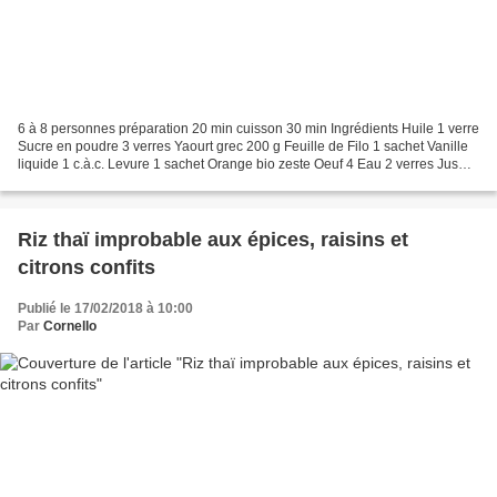
6 à 8 personnes préparation 20 min cuisson 30 min Ingrédients Huile 1 verre
Sucre en poudre 3 verres Yaourt grec 200 g Feuille de Filo 1 sachet Vanille
liquide 1 c.à.c. Levure 1 sachet Orange bio zeste Oeuf 4 Eau 2 verres Jus
d'orange 1 verre Coupez les...
Riz thaï improbable aux épices, raisins et
citrons confits
Publié le 17/02/2018 à 10:00
Par
Cornello