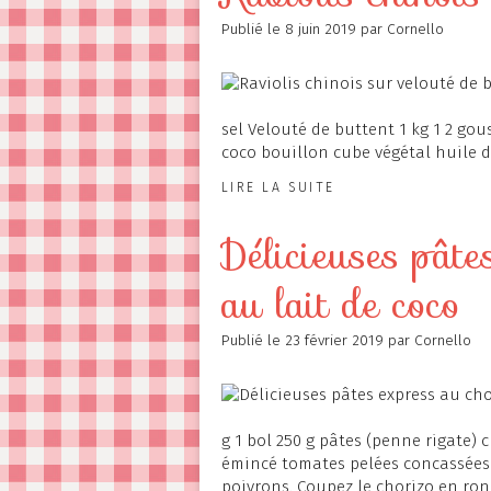
Publié le
8 juin 2019
par Cornello
sel Velouté de buttent 1 kg 1 2 gou
coco bouillon cube végétal huile d'ol
LIRE LA SUITE
Délicieuses pâte
au lait de coco
Publié le
23 février 2019
par Cornello
g 1 bol 250 g pâtes (penne rigate) 
émincé tomates pelées concassées s
poivrons. Coupez le chorizo en ronde