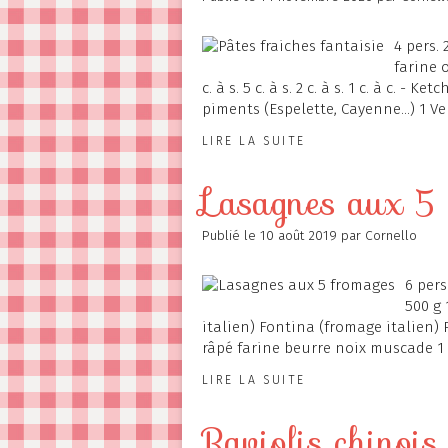
4 pers. 
farine 
c. à s. 5 c. à s. 2 c. à s. 1 c. à c. -
piments (Espelette, Cayenne...) 1 Ver
LIRE LA SUITE
Lasagnes aux 5
Publié le
10 août 2019
par Cornello
6 pers
500 g 
italien) Fontina (fromage italien)
râpé farine beurre noix muscade 1
LIRE LA SUITE
Raviolis chinois