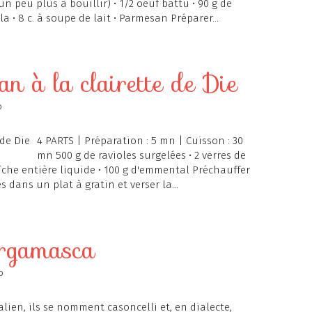
n peu plus à bouillir) • 1/2 oeuf battu • 90 g de
 • 8 c. à soupe de lait • Parmesan Préparer...
n à la clairette de Die
o
4 PARTS | Préparation : 5 mn | Cuisson : 30
mn 500 g de ravioles surgelées • 2 verres de
raîche entière liquide • 100 g d'emmental Préchauffer
s dans un plat à gratin et verser la...
ergamasca
o
alien, ils se nomment casoncelli et, en dialecte,