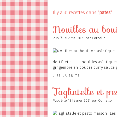
Contact
Il y a 31 recettes dans
"pates"
Nouilles au boui
Publié le
2 mai 2021
par Cornello
de 1 filet d' - - - nouilles asiatiq
gingembre en poudre curry sauce p
LIRE LA SUITE
Tagliatelle et p
Publié le
13 février 2021
par Cornello
Les 