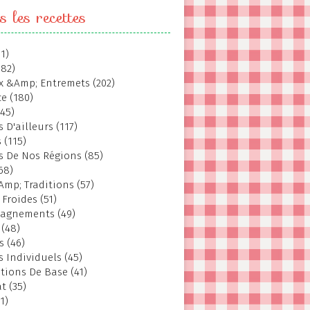
s les recettes
1)
382)
 &Amp; Entremets (202)
e (180)
145)
 D'ailleurs (117)
 (115)
s De Nos Régions (85)
68)
Amp; Traditions (57)
 Froides (51)
agnements (49)
 (48)
s (46)
s Individuels (45)
tions De Base (41)
t (35)
1)