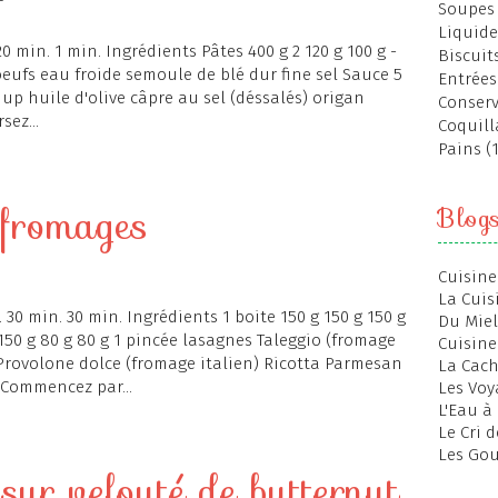
Soupes 
Liquide
20 min. 1 min. Ingrédients Pâtes 400 g 2 120 g 100 g -
Biscuits
oeufs eau froide semoule de blé dur fine sel Sauce 5
Entrées
 Ketchup huile d'olive câpre au sel (déssalés) origan
Conserv
sez...
Coquill
Pains (
 fromages
Blog
Cuisine
La Cuis
. 30 min. 30 min. Ingrédients 1 boite 150 g 150 g 150 g
Du Miel
150 g 80 g 80 g 1 pincée lasagnes Taleggio (fromage
Cuisine
 Provolone dolce (fromage italien) Ricotta Parmesan
La Cac
 Commencez par...
Les Voy
L'Eau à
Le Cri 
Les Gou
 sur velouté de butternut