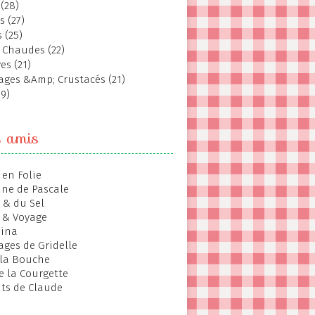
(28)
s (27)
 (25)
 Chaudes (22)
es (21)
ages &Amp; Crustacés (21)
19)
s amis
 en Folie
ine de Pascale
 & du Sel
 & Voyage
hina
ages de Gridelle
 la Bouche
de la Courgette
ts de Claude