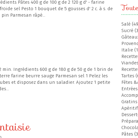
édients Pâtes 400 g de 100 g de 2 120 g d' - farine
Toute
roide sel Pesto 1 bouquet de 5 gousses d' 2 c. à s. de
de pin Parmesan râpé...
Salé (49
Sucré (
Gâteaux
Provenc
Italie (
Recettes
Viandes
 2 min. Ingrédients 600 g de 180 g de 50 g de 1 brin de
Recette
terre farine beurre sauge Parmesan sel 1 Pelez les
Tartes (
ubes et disposez dans un saladier. Ajoutez 1 petite
Fêtes &
es...
Entrées
Accomp
Gratins
Apéritif
Dessert
Prépara
ntaisie
Chocola
Pâtes (3
o