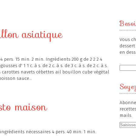
Besoi
llon asiatique
Vous ch
dessert 
en dess
4 pers. 15 min. 2 min. Ingrédients 200 g de 2 2 2 4
gousses d' 1 1 c. à s. de 2 c. à s. de 3 c. à s. de 2 c. à s.
ues carottes navets cébettes ail bouillon cube végétal
oisson sauce...
Soyez
esto maison
Abonnez
recette
mails.
ingrédients nécessaires 4 pers. 40 min. 1 min.