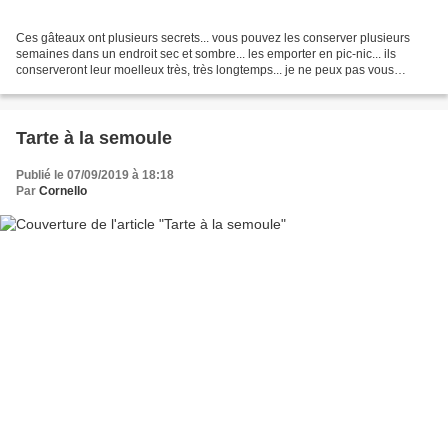
Ces gâteaux ont plusieurs secrets... vous pouvez les conserver plusieurs
semaines dans un endroit sec et sombre... les emporter en pic-nic... ils
conserveront leur moelleux très, très longtemps... je ne peux pas vous
donner une durée précise, mais si...
Tarte à la semoule
Publié le 07/09/2019 à 18:18
Par
Cornello