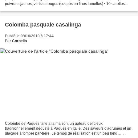
poivrons jaunes, verts et rouges (coupés en fines lamelles) • 10 carottes
(pelées et coupées en 2) • 6 tomates...
Colomba pasquale casalinga
Publié le 09/10/2010 à 17:44
Par
Cornello
Colombe de Pâques faite à la maison, un gâteau délicieux
traditionnellement dégusté à Pâques en Italie. Des saveurs d'agrumes et un
glaçage à tomber par-terre. Le temps de réalisation est un peu long...