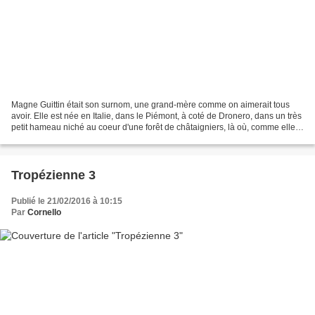
Magne Guittin était son surnom, une grand-mère comme on aimerait tous
avoir. Elle est née en Italie, dans le Piémont, à coté de Dronero, dans un très
petit hameau niché au coeur d'une forêt de châtaigniers, là où, comme elle
le disait, l'eau est si pure....
Tropézienne 3
Publié le 21/02/2016 à 10:15
Par
Cornello