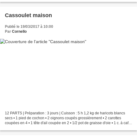
Cassoulet maison
Publié le 19/03/2017 à 10:00
Par
Cornello
12 PARTS | Préparation : 3 jours | Cuisson : 5 h 1,2 kg de haricots blancs
secs • 1 pied de cochon • 2 oignons coupés grossièrement • 2 carottes
coupées en 4 • 1 tête d'ail coupée en 2 • 1/2 pot de graisse d'oie • 1 c. à café
de thym en poudre • 2,5 l...