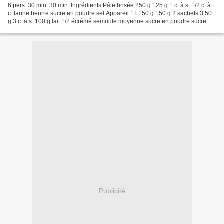
6 pers. 30 min. 30 min. Ingrédients Pâte brisée 250 g 125 g 1 c. à s. 1/2 c. à
c. farine beurre sucre en poudre sel Appareil 1 l 150 g 150 g 2 sachets 3 50
g 3 c. à s. 100 g lait 1/2 écrémé semoule moyenne sucre en poudre sucre
vanillé oeufs beurre marc...
Publicité