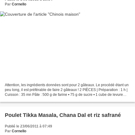
Par
Cornello
Attention, les ingrédients données sont pour 2 gâteaux. Le procédé étant un
peu long, il est préférable de faire 2 gâteaux ! 2 PIÈCES | Préparation : 1 h |
Cuisson : 35 mn Pâte : 500 g de farine • 75 g de sucre • 1 cube de levure
fraiche (ou 1 sachet...
Poulet Tikka Masala, Chana Dal et riz safrané
Publié le 23/06/2011 à 07:49
Par
Cornello