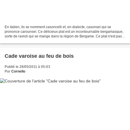
En italien, ils se nomment casoncelli et, en dialecte, casonsei qui se
prononce carounseï. Ce délicieux plat est un incontournable bergamasque,
sorte de ravioli qui se mange dans la région de Bergame. Ce plat n'est pas
un plat de résistance mais une entrée....
Cade varoise au feu de bois
Publié le 28/05/2011 à 05:03
Par
Cornello