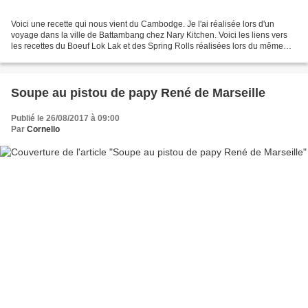
Voici une recette qui nous vient du Cambodge. Je l'ai réalisée lors d'un
voyage dans la ville de Battambang chez Nary Kitchen. Voici les liens vers
les recettes du Boeuf Lok Lak et des Spring Rolls réalisées lors du même
cours de cuisine. 4 PARTS | Préparation...
Soupe au pistou de papy René de Marseille
Publié le 26/08/2017 à 09:00
Par
Cornello