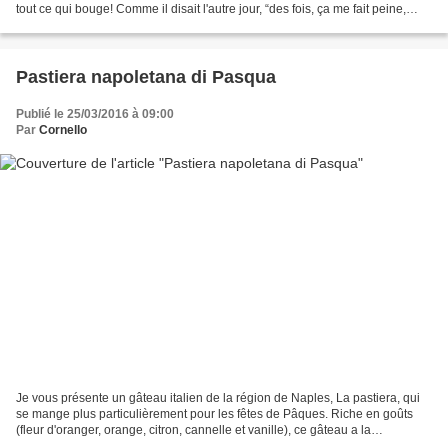
tout ce qui bouge! Comme il disait l'autre jour, “des fois, ça me fait peine,
alors je ne tire pas!”...
Pastiera napoletana di Pasqua
Publié le 25/03/2016 à 09:00
Par
Cornello
Je vous présente un gâteau italien de la région de Naples, La pastiera, qui
se mange plus particulièrement pour les fêtes de Pâques. Riche en goûts
(fleur d'oranger, orange, citron, cannelle et vanille), ce gâteau a la
particularité d'être préparé avec...