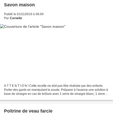
Savon maison
Publié le 01/11/2010 à 08:00
Par
Cornello
A T T E N T I O N ! Cette recette ne doit pas être réalisée par des enfants.
Porter des gants en manipulant la soude. Préparer à l'avance une solution à
base de vinaigre en cas de brûlure avec 1 verre de vinaigre blanc, 1 verre
d'eau et 2 cuillères à...
Poitrine de veau farcie