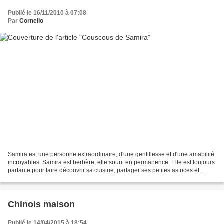
Publié le 16/11/2010 à 07:08
Par
Cornello
Samira est une personne extraordinaire, d'une gentillesse et d'une amabilité
incroyables. Samira est berbère, elle sourit en permanence. Elle est toujours
partante pour faire découvrir sa cuisine, partager ses petites astuces et
donner envie de goûter...
Chinois maison
Publié le 14/04/2015 à 18:54