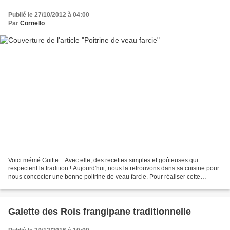
Publié le 27/10/2012 à 04:00
Par
Cornello
Voici mémé Guitte... Avec elle, des recettes simples et goûteuses qui
respectent la tradition ! Aujourd'hui, nous la retrouvons dans sa cuisine pour
nous concocter une bonne poitrine de veau farcie. Pour réaliser cette
merveilleuse poitrine, il vous faudra... 6...
Galette des Rois frangipane traditionnelle