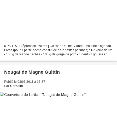
6 PARTS | Préparation : 60 mn | Cuisson : 60 mn Viande : Poitrine d'agneau
Farce (pour 1 petite poche constituée de 2 petites poitrines) : 1/2 verre de riz
• 100 g de viande hachée • 100 g de gorge de porc • 1 oeuf • 2 gousses d'ail
• persil frais • 50...
Nougat de Magne Guittin
Publié le 03/03/2011 à 16:37
Par
Cornello