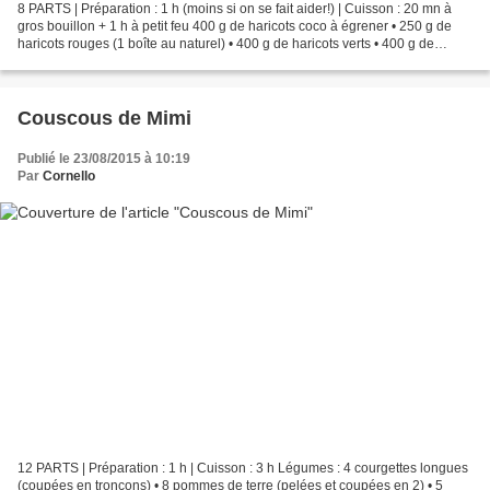
8 PARTS | Préparation : 1 h (moins si on se fait aider!) | Cuisson : 20 mn à
gros bouillon + 1 h à petit feu 400 g de haricots coco à égrener • 250 g de
haricots rouges (1 boîte au naturel) • 400 g de haricots verts • 400 g de
haricots verts plats • 125...
Couscous de Mimi
Publié le 23/08/2015 à 10:19
Par
Cornello
12 PARTS | Préparation : 1 h | Cuisson : 3 h Légumes : 4 courgettes longues
(coupées en tronçons) • 8 pommes de terre (pelées et coupées en 2) • 5