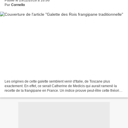
Publié le 29/12/2016 à 10:00
Par
Cornello
Les origines de cette galette semblent venir d'Italie, de Toscane plus
exactement. En effet, ce serait Catherine de Medicis qui aurait ramené la
recette de la frangipane en France. Un indice prouve peut-être cette théorie.
C'est au XVIème siècle que la...