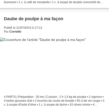
tournesol • 1 c. à café de moutarde • 1 c. à soupe de double concentré de
tomate • 2 belles gousses d'ail • 2...
Daube de poulpe à ma façon
Publié le 21/07/2015 à 17:12
Par
Cornello
4 PARTS | Préparation : 30 mn | Cuisson : 2 h 1,5 kg de poulpe • 2 oignons •
4 belles gousses d'ail • 2 louches de coulis de tomate • 50 cl de vin rouge • 3
c. à soupe d'huile d'olive • 1 c. à soupe de farine • 10 olives noires • 4
anchois au sel • 1...