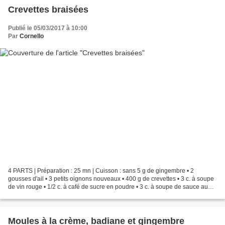
Crevettes braisées
Publié le 05/03/2017 à 10:00
Par
Cornello
4 PARTS | Préparation : 25 mn | Cuisson : sans 5 g de gingembre • 2
gousses d'ail • 3 petits oignons nouveaux • 400 g de crevettes • 3 c. à soupe
de vin rouge • 1/2 c. à café de sucre en poudre • 3 c. à soupe de sauce au
soja (sombre) • 1/2 citron • 1...
Moules à la crème, badiane et gingembre