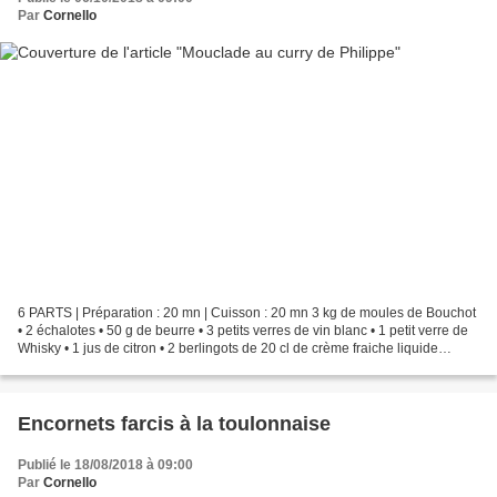
Par
Cornello
6 PARTS | Préparation : 20 mn | Cuisson : 20 mn 3 kg de moules de Bouchot
• 2 échalotes • 50 g de beurre • 3 petits verres de vin blanc • 1 petit verre de
Whisky • 1 jus de citron • 2 berlingots de 20 cl de crème fraiche liquide
entière • 1 jaune d'oeuf...
Encornets farcis à la toulonnaise
Publié le 18/08/2018 à 09:00
Par
Cornello