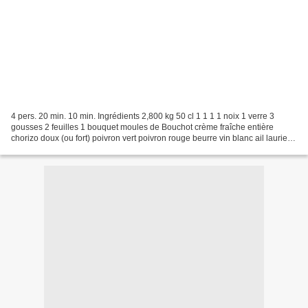
4 pers. 20 min. 10 min. Ingrédients 2,800 kg 50 cl 1 1 1 1 noix 1 verre 3
gousses 2 feuilles 1 bouquet moules de Bouchot crème fraîche entière
chorizo doux (ou fort) poivron vert poivron rouge beurre vin blanc ail laurier
persil plat huile d'olive sel...