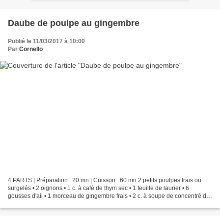
Daube de poulpe au gingembre
Publié le 11/03/2017 à 10:00
Par
Cornello
4 PARTS | Préparation : 20 mn | Cuisson : 60 mn 2 petits poulpes frais ou
surgelés • 2 oignons • 1 c. à café de thym sec • 1 feuille de laurier • 6
gousses d'ail • 1 morceau de gingembre frais • 2 c. à soupe de concentré de
tomate (pour nous du concentré...