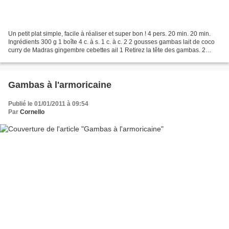
Un petit plat simple, facile à réaliser et super bon ! 4 pers. 20 min. 20 min.
Ingrédients 300 g 1 boîte 4 c. à s. 1 c. à c. 2 2 gousses gambas lait de coco
curry de Madras gingembre cebettes ail 1 Retirez la tête des gambas. 2
Faites revenir les cebettes...
Gambas à l'armoricaine
Publié le 01/01/2011 à 09:54
Par
Cornello