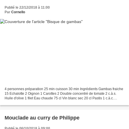
Publié le 22/12/2018 à 11:00
Par
Cornello
4 personnes préparation 25 min cuisson 30 min Ingrédients Gambas fraiche
15 Echalotte 2 Oignon 1 Carottes 2 Double concentré de tomate 2 c.à.s.
Huile d'olive 1 filet Eau chaude 75 cl Vin blanc sec 20 cl Pastis 1 c.à.c.
Crème fraiche entière épaisse 20...
Mouclade au curry de Philippe
Publié le 06/10/2018 à 09:00