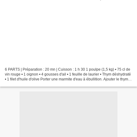
6 PARTS | Préparation : 20 mn | Cuisson : 1 h 30 1 poulpe (1,5 kg) • 75 cl de
vin rouge • 1 oignon • 4 gousses d'ail • 1 feuille de laurier • Thym déshydraté
• 1 filet d'huile d'olive Porter une marmite d'eau à ébullition. Ajouter le thym et
plonger le...