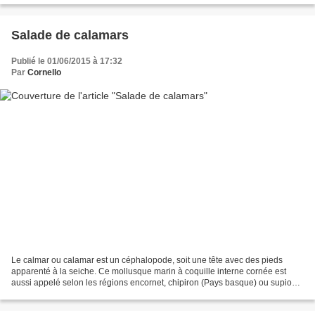
Salade de calamars
Publié le 01/06/2015 à 17:32
Par
Cornello
Le calmar ou calamar est un céphalopode, soit une tête avec des pieds
apparenté à la seiche. Ce mollusque marin à coquille interne cornée est
aussi appelé selon les régions encornet, chipiron (Pays basque) ou supion
dans le Midi. Souvent ces appellations...