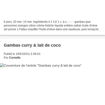
6 pers. 20 min. 15 min. Ingrédients 4 2 1/2 1 c. à s. - - - - gambas (par
personne) oranges citron crème fraîche liquide entière safran huile d'olive
sel poivre 1 Faites chauffer l'huile d'olive dans une sauteuse, puis lorsqu'elle
est chaude, faites cuire...
Gambas curry & lait de coco
Publié le 19/03/2011 à 08:01
Par
Cornello