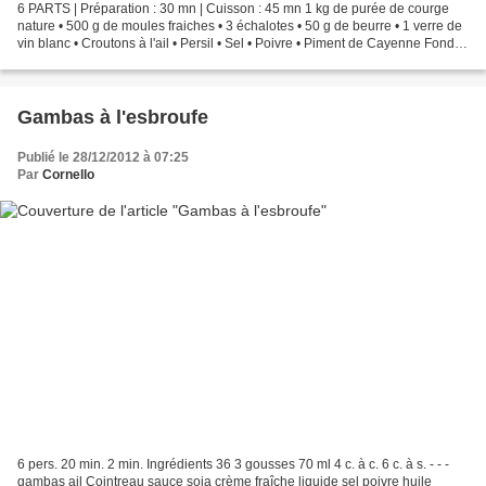
6 PARTS | Préparation : 30 mn | Cuisson : 45 mn 1 kg de purée de courge
nature • 500 g de moules fraiches • 3 échalotes • 50 g de beurre • 1 verre de
vin blanc • Croutons à l'ail • Persil • Sel • Poivre • Piment de Cayenne Fondre
le beurre dans un faitout,...
Gambas à l'esbroufe
Publié le 28/12/2012 à 07:25
Par
Cornello
6 pers. 20 min. 2 min. Ingrédients 36 3 gousses 70 ml 4 c. à c. 6 c. à s. - - -
gambas ail Cointreau sauce soja crème fraîche liquide sel poivre huile