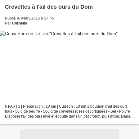
Crevettes à l'ail des ours du Dom
Publié le 04/05/2015 à 17:45
Par
Cornello
6 PARTS | Préparation : 10 mn | Cuisson : 10 mn 1 bouquet d'ail des ours
frais • 50 g de beurre • 500 g de crevettes roses décortiquées • Sel • Poivre
Disposer l'ail des ours lavé et égoutté dans un petit robot, puis mixer. Dans
une poêle, faire fondre...