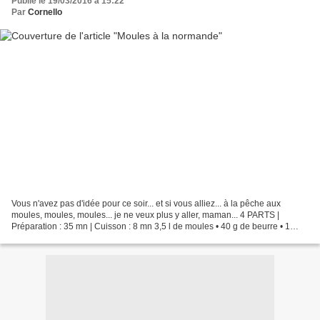
Publié le 19/03/2016 à 15:22
Par
Cornello
Vous n'avez pas d'idée pour ce soir... et si vous alliez... à la pêche aux
moules, moules, moules... je ne veux plus y aller, maman... 4 PARTS |
Préparation : 35 mn | Cuisson : 8 mn 3,5 l de moules • 40 g de beurre • 1
échalote • 120 g de crème • 15 cl...