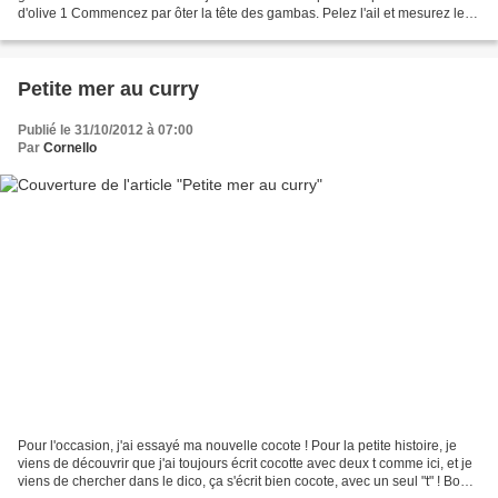
d'olive 1 Commencez par ôter la tête des gambas. Pelez l'ail et mesurez le
Cointreau. 2 Dans une sauteuse,...
Petite mer au curry
Publié le 31/10/2012 à 07:00
Par
Cornello
Pour l'occasion, j'ai essayé ma nouvelle cocote ! Pour la petite histoire, je
viens de découvrir que j'ai toujours écrit cocotte avec deux t comme ici, et je
viens de chercher dans le dico, ça s'écrit bien cocote, avec un seul "t" ! Bon,