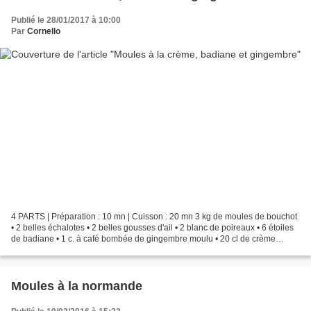
Publié le 28/01/2017 à 10:00
Par
Cornello
4 PARTS | Préparation : 10 mn | Cuisson : 20 mn 3 kg de moules de bouchot
• 2 belles échalotes • 2 belles gousses d'ail • 2 blanc de poireaux • 6 étoiles
de badiane • 1 c. à café bombée de gingembre moulu • 20 cl de crème
entière liquide • 50 g de beurre...
Moules à la normande