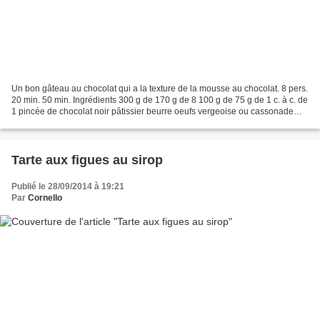
Un bon gâteau au chocolat qui a la texture de la mousse au chocolat. 8 pers.
20 min. 50 min. Ingrédients 300 g de 170 g de 8 100 g de 75 g de 1 c. à c. de
1 pincée de chocolat noir pâtissier beurre oeufs vergeoise ou cassonade
sucre semoule vanille liquide...
Tarte aux figues au sirop
Publié le 28/09/2014 à 19:21
Par
Cornello