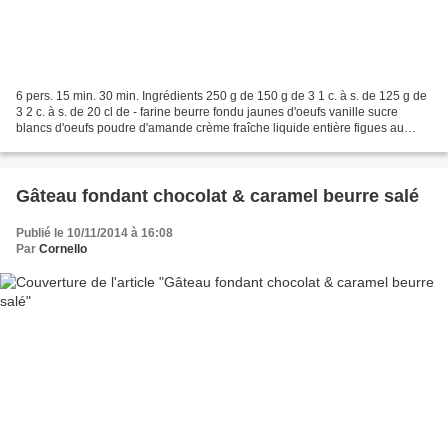
6 pers. 15 min. 30 min. Ingrédients 250 g de 150 g de 3 1 c. à s. de 125 g de
3 2 c. à s. de 20 cl de - farine beurre fondu jaunes d'oeufs vanille sucre
blancs d'oeufs poudre d'amande crème fraîche liquide entière figues au
sirop 1 Mélangez tous les ingrédients...
Gâteau fondant chocolat & caramel beurre salé
Publié le 10/11/2014 à 16:08
Par
Cornello