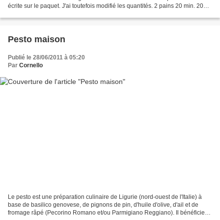
écrite sur le paquet. J'ai toutefois modifié les quantités. 2 pains 20 min. 20
min. Ingrédients...
Pesto maison
Publié le 28/06/2011 à 05:20
Par
Cornello
Le pesto est une préparation culinaire de Ligurie (nord-ouest de l'Italie) à
base de basilico genovese, de pignons de pin, d'huile d'olive, d'ail et de
fromage râpé (Pecorino Romano et/ou Parmigiano Reggiano). Il bénéficie