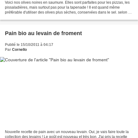
Voici nos olives noires en saumure. Elles sont parfaites pour les pizzas, les
pissaladières, mais surtout pas pour la tapenade ! Il est quand même
préférable d'utiliser des olives plus sèches, conservées dans le sel. selon 10
min. 0 min. Ingrédients -...
Pain bio au levain de froment
Publié le 15/10/2011 à 04:17
Par
Cornello
Nouvelle recette de pain avec un nouveau levain. Oui, je vais faire toute la
collection des levains ! Le goût est nouveau et très bon. J'ai pris la recette