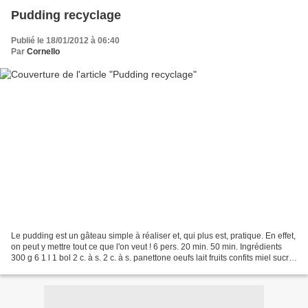
Pudding recyclage
Publié le 18/01/2012 à 06:40
Par
Cornello
Le pudding est un gâteau simple à réaliser et, qui plus est, pratique. En effet,
on peut y mettre tout ce que l'on veut ! 6 pers. 20 min. 50 min. Ingrédients
300 g 6 1 l 1 bol 2 c. à s. 2 c. à s. panettone oeufs lait fruits confits miel sucre
en poudre 1...