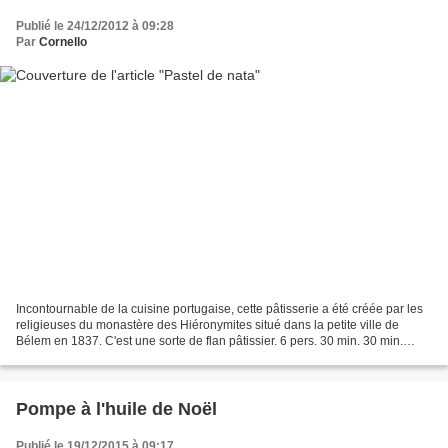
Publié le 24/12/2012 à 09:28
Par
Cornello
Incontournable de la cuisine portugaise, cette pâtisserie a été créée par les
religieuses du monastère des Hiéronymites situé dans la petite ville de
Bélem en 1837. C'est une sorte de flan pâtissier. 6 pers. 30 min. 30 min.
Ingrédients 50 cl 200 g 40...
Pompe à l'huile de Noël
Publié le 19/12/2015 à 09:17