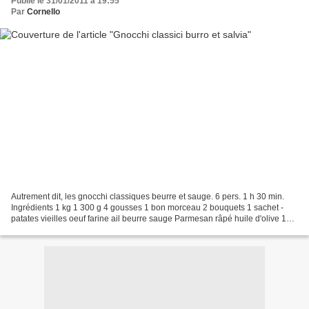
Publié le 31/01/2011 à 19:55
Par
Cornello
Autrement dit, les gnocchi classiques beurre et sauge. 6 pers. 1 h 30 min.
Ingrédients 1 kg 1 300 g 4 gousses 1 bon morceau 2 bouquets 1 sachet -
patates vieilles oeuf farine ail beurre sauge Parmesan râpé huile d'olive 1
Faites cuire les patates dans...