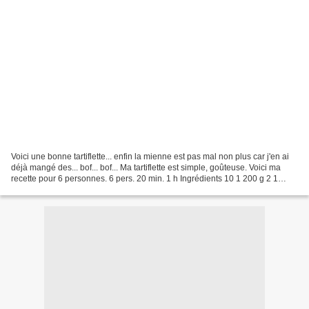
Voici une bonne tartiflette... enfin la mienne est pas mal non plus car j'en ai
déjà mangé des... bof... bof... Ma tartiflette est simple, goûteuse. Voici ma
recette pour 6 personnes. 6 pers. 20 min. 1 h Ingrédients 10 1 200 g 2 1
gousse - - - pommes...