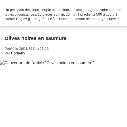
Un petit pain délicieux, souple et moelleux qui accompagnera votre table en
toutes circonstances. 15 pièces 30 min. 20 min. Ingrédients 500 g 275 g 1
sachet 10 g 35 g 1 poignée 1 c.à.c. farine eau levure de boulanger sucre en
poudre huile d'olive cèpes...
Olives noires en saumure
Publié le 26/11/2011 à 07:13
Par
Cornello