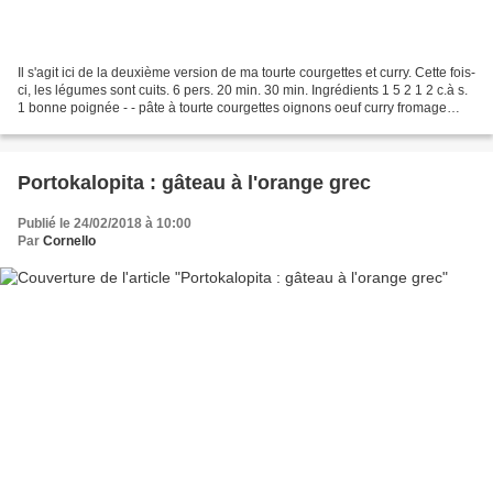
Il s'agit ici de la deuxième version de ma tourte courgettes et curry. Cette fois-
ci, les légumes sont cuits. 6 pers. 20 min. 30 min. Ingrédients 1 5 2 1 2 c.à s.
1 bonne poignée - - pâte à tourte courgettes oignons oeuf curry fromage
râpé sel poivre 1...
Portokalopita : gâteau à l'orange grec
Publié le 24/02/2018 à 10:00
Par
Cornello