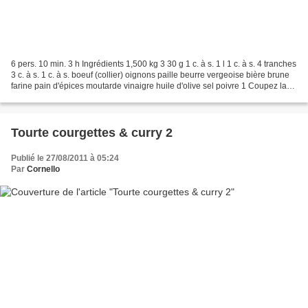
6 pers. 10 min. 3 h Ingrédients 1,500 kg 3 30 g 1 c. à s. 1 l 1 c. à s. 4 tranches
3 c. à s. 1 c. à s. boeuf (collier) oignons paille beurre vergeoise bière brune
farine pain d'épices moutarde vinaigre huile d'olive sel poivre 1 Coupez la
viande en morceaux,...
Tourte courgettes & curry 2
Publié le 27/08/2011 à 05:24
Par
Cornello