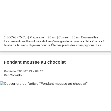
1 BOCAL (75 CL) | Préparation : 20 mn | Cuisson : 30 mn Coulemelles
fraîchement cueillies • Huile d'olive • Vinaigre de vin rouge • Sel • Poivre • 1
feuille de laurier • Thym en poudre Ôter les pieds des champignons. Les
passer sous l'eau pour bien nettoyer...
Fondant mousse au chocolat
Publié le 09/05/2013 à 08:47
Par
Cornello