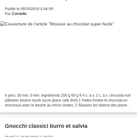
Publié le 09/10/2010 à 06:59
Par
Cornello
4 pers. 30 min. 0 min. Ingrédients 200 g 60 g 6 4 c. à s. 2 c. à s. chocolat noir
pâtissier beurre oeufs sucre glace café (fort) 1 Faites fondre le chocolat en
morceaux avec le beurre au micro-ondes. 2 Séparez les blancs des jaunes.
Incorporez les jaunes...
Gnocchi classici burro et salvia