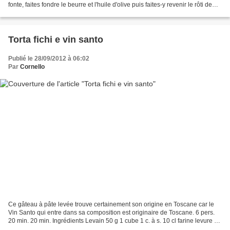
fonte, faites fondre le beurre et l'huile d'olive puis faites-y revenir le rôti de
tous les cotés....
Torta fichi e vin santo
Publié le 28/09/2012 à 06:02
Par
Cornello
Ce gâteau à pâte levée trouve certainement son origine en Toscane car le
Vin Santo qui entre dans sa composition est originaire de Toscane. 6 pers.
20 min. 20 min. Ingrédients Levain 50 g 1 cube 1 c. à s. 10 cl farine levure de
boulanger ou 1 sachet de...