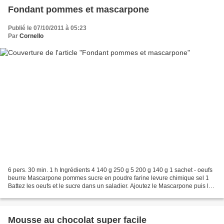
Fondant pommes et mascarpone
Publié le 07/10/2011 à 05:23
Par
Cornello
6 pers. 30 min. 1 h Ingrédients 4 140 g 250 g 5 200 g 140 g 1 sachet - oeufs
beurre Mascarpone pommes sucre en poudre farine levure chimique sel 1
Battez les oeufs et le sucre dans un saladier. Ajoutez le Mascarpone puis la
farine, la levure et le sel....
Mousse au chocolat super facile