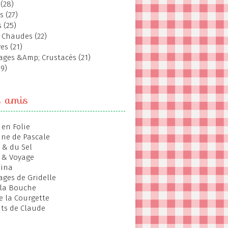
(28)
s (27)
 (25)
 Chaudes (22)
es (21)
ages &Amp; Crustacés (21)
19)
s amis
 en Folie
ine de Pascale
 & du Sel
 & Voyage
hina
ages de Gridelle
 la Bouche
de la Courgette
ts de Claude