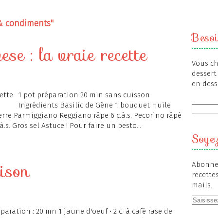
& condiments"
Besoi
se : la vraie recette
Vous ch
dessert 
en dess
1 pot préparation 20 min sans cuisson
Ingrédients Basilic de Gêne 1 bouquet Huile
 verre Parmiggiano Reggiano râpe 6 c.à.s. Pecorino râpé
.à.s. Gros sel Astuce ! Pour faire un pesto...
Soyez
ison
Abonnez
recette
mails.
paration : 20 mn 1 jaune d'oeuf • 2 c. à café rase de