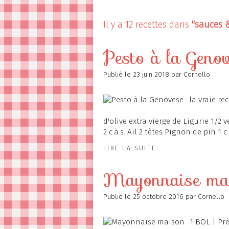
Contact
Il y a 12 recettes dans
"sauces 
Pesto à la Genove
Publié le
23 juin 2018
par Cornello
d'olive extra vierge de Ligurie 1/2
2 c.à.s. Ail 2 têtes Pignon de pin 1 c
LIRE LA SUITE
Mayonnaise ma
Publié le
25 octobre 2016
par Cornello
1 BOL | Pré