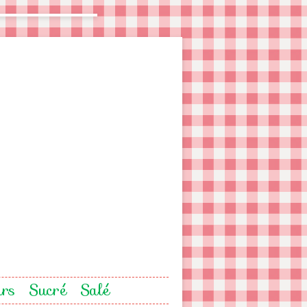
urs
Sucré
Salé