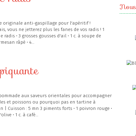
Nous
 originale anti-gaspillage pour l'apéritif !
s, vous ne jetterez plus les fanes de vos radis ! 1
 radis • 3 grosses gousses d'ail • 1 c. à soupe de
mesan râpé • 4...
 piquante
pommade aux saveurs orientales pour accompagner
es et poissons ou pourquoi pas en tartine à
 mn | Cuisson : 5 mn 3 piments forts • 1 poivron rouge •
live • 1 c. à café...