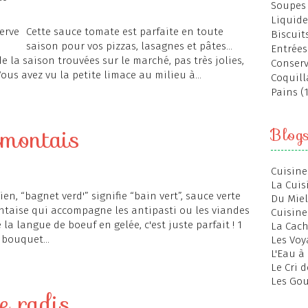
Soupes 
Liquide
Cette sauce tomate est parfaite en toute
Biscuits
saison pour vos pizzas, lasagnes et pâtes...
Entrées
e la saison trouvées sur le marché, pas très jolies,
Conserv
ous avez vu la petite limace au milieu à...
Coquill
Pains (
émontais
Blog
Cuisine
La Cuis
ien, “bagnet verd'” signifie “bain vert”, sauce verte
Du Miel
taise qui accompagne les antipasti ou les viandes
Cuisine
 la langue de boeuf en gelée, c'est juste parfait ! 1
La Cac
 bouquet...
Les Voy
L'Eau à
Le Cri 
Les Gou
e radis