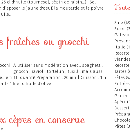
25 cl d'huile (tournesol, pépin de raisin...) • Sel •
Toute
 disposer le jaune d'oeuf, la moutarde et le poivre.
ile...
Salé (49
Sucré (
Gâteaux
 fraîches ou gnocchi
Provenc
Italie (
Recettes
Viandes
À utiliser sans modération avec... spaghetti,
Recette
gnocchi, ravioli, tortellini, fusilli, mais aussi
Tartes (
e... e tutti quanti! Préparation : 20 mn | Cuisson : 1 h
Fêtes &
l • 1 filet d'huile d'olive...
Entrées
Accomp
Gratins
Apéritif
Dessert
Prépara
x cèpes en conserve
Chocola
Pâtes (3
lo