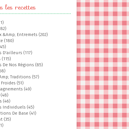
s les recettes
1)
382)
 &Amp; Entremets (202)
e (180)
145)
 D'ailleurs (117)
 (115)
s De Nos Régions (85)
68)
Amp; Traditions (57)
 Froides (51)
agnements (49)
 (48)
s (46)
s Individuels (45)
tions De Base (41)
t (35)
1)