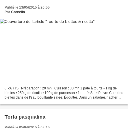
Publié le 13/05/2015 à 20:55
Par
Cornello
6 PARTS | Préparation : 20 mn | Cuisson : 30 mn 1 pâte à tourte • 1 kg de
blettes • 250 g de ricotta • 100 g de parmesan • 1 oeuf • Sel • Poivre Cuire les
blettes dans de l'eau bouillante salée. Égoutter. Dans un saladier, hacher
grossièrement les blettes...
Torta pasqualina
Publié le 05/04/2015 à 08:15