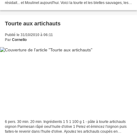
résidait... et Moulinet aujourd'hui. Voici la tourte et les blettes sauvages, les
mêmes que devait ramasser...
Tourte aux artichauts
Publié le 31/10/2010 à 06:11
Par
Cornello
6 pers. 30 min. 20 min. Ingrédients 1 5 1 100 g 1 - pâte à tourte artichauts
oignon Parmesan râpé oeuf huile d'olive 1 Pelez et émincez l'oignon puis
faites-le revenir dans l'huile d'olive. Ajoutez les artichauts coupés en
lamelles puis faites cuire 15...