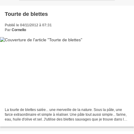
Tourte de blettes
Publié le 04/11/2012 à 07:31
Par
Cornello
La tourte de blettes salée... une merveille de la nature. Sous la pâte, une
farce extraordinaire et simple à réaliser. Une pâte tout aussi simple... farine,
eau, huile d'olive et sel. J'utilise des blettes sauvages que je trouve dans la
campagne varoise....