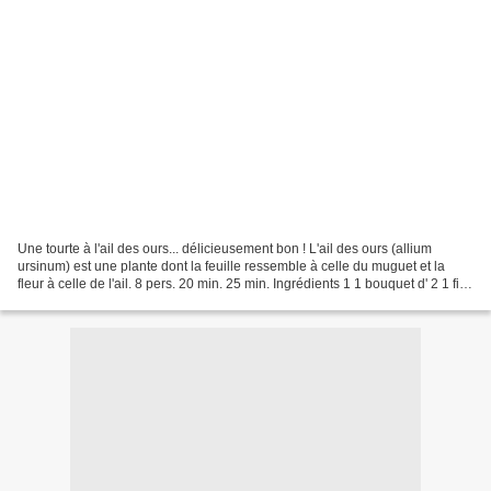
Une tourte à l'ail des ours... délicieusement bon ! L'ail des ours (allium
ursinum) est une plante dont la feuille ressemble à celle du muguet et la
fleur à celle de l'ail. 8 pers. 20 min. 25 min. Ingrédients 1 1 bouquet d' 2 1 filet
d' 50 g de 1 - -...