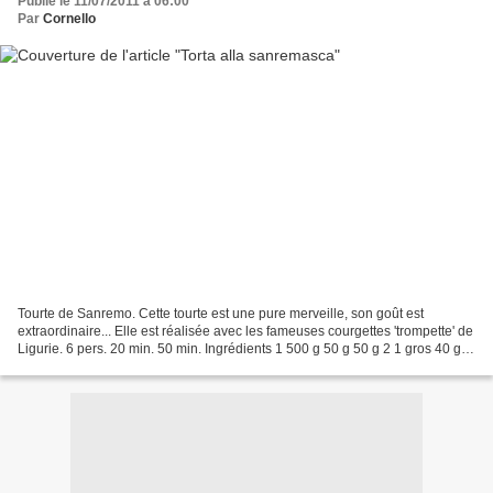
Publié le 11/07/2011 à 06:00
Par
Cornello
Tourte de Sanremo. Cette tourte est une pure merveille, son goût est
extraordinaire... Elle est réalisée avec les fameuses courgettes 'trompette' de
Ligurie. 6 pers. 20 min. 50 min. Ingrédients 1 500 g 50 g 50 g 2 1 gros 40 g -
- pâte à tourte courgettes...