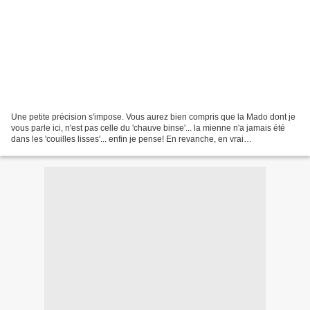
Une petite précision s'impose. Vous aurez bien compris que la Mado dont je
vous parle ici, n'est pas celle du 'chauve binse'... la mienne n'a jamais été
dans les 'couilles lisses'... enfin je pense! En revanche, en vrai
méditerranéenne qui se respecte...