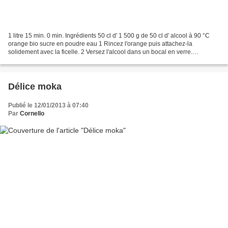
1 litre 15 min. 0 min. Ingrédients 50 cl d' 1 500 g de 50 cl d' alcool à 90 °C
orange bio sucre en poudre eau 1 Rincez l'orange puis attachez-la
solidement avec la ficelle. 2 Versez l'alcool dans un bocal en verre.
Suspendez l'orange à l'intérieur en...
Délice moka
Publié le 12/01/2013 à 07:40
Par
Cornello