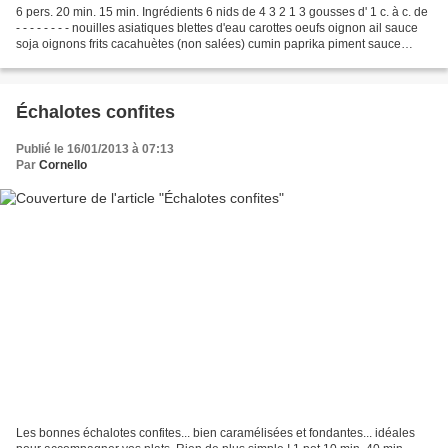
6 pers. 20 min. 15 min. Ingrédients 6 nids de 4 3 2 1 3 gousses d' 1 c. à c. de
- - - - - - - - nouilles asiatiques blettes d'eau carottes oeufs oignon ail sauce
soja oignons frits cacahuètes (non salées) cumin paprika piment sauce
poisson huile de sésame...
Échalotes confites
Publié le 16/01/2013 à 07:13
Par
Cornello
Les bonnes échalotes confites... bien caramélisées et fondantes... idéales