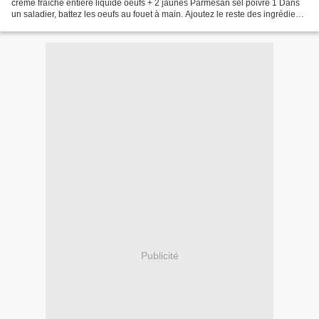
crème fraîche entière liquide oeufs + 2 jaunes Parmesan sel poivre 1 Dans
un saladier, battez les oeufs au fouet à main. Ajoutez le reste des ingrédients
et mélangez. Salez...
Publicité