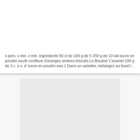
x pers. x min. x min. Ingrédients 50 cl de 100 g de 5 250 g de 10 lait sucre en
poudre oeufs confiture d'oranges amères biscuits Le Boudoir Caramel 100 g
de 3 c. à s. d' sucre en poudre eau 1 Dans un saladier, mélangez au fouet le
sucre avec les oeufs....