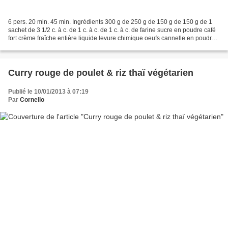
6 pers. 20 min. 45 min. Ingrédients 300 g de 250 g de 150 g de 150 g de 1
sachet de 3 1/2 c. à c. de 1 c. à c. de 1 c. à c. de farine sucre en poudre café
fort crème fraîche entière liquide levure chimique oeufs cannelle en poudre
cacao amer café soluble 1...
Curry rouge de poulet & riz thaï végétarien
Publié le 10/01/2013 à 07:19
Par
Cornello