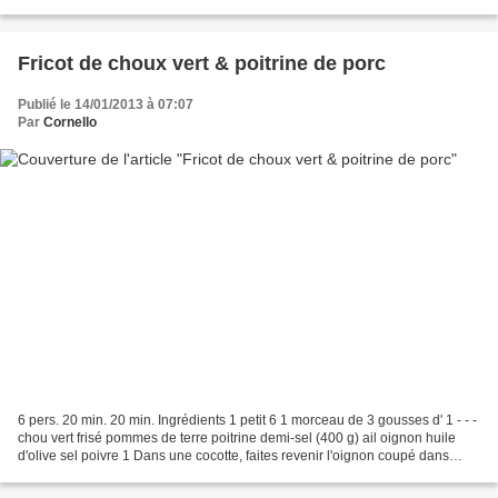
chauffer le lait. Coupez le pain d'épices...
Fricot de choux vert & poitrine de porc
Publié le 14/01/2013 à 07:07
Par
Cornello
6 pers. 20 min. 20 min. Ingrédients 1 petit 6 1 morceau de 3 gousses d' 1 - - -
chou vert frisé pommes de terre poitrine demi-sel (400 g) ail oignon huile
d'olive sel poivre 1 Dans une cocotte, faites revenir l'oignon coupé dans
l'huile d'olive. Ajoutez...