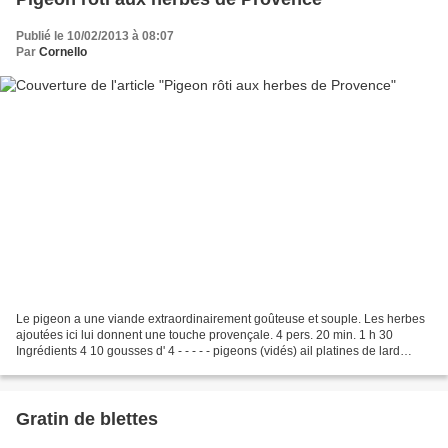
Publié le 10/02/2013 à 08:07
Par
Cornello
Le pigeon a une viande extraordinairement goûteuse et souple. Les herbes
ajoutées ici lui donnent une touche provençale. 4 pers. 20 min. 1 h 30
Ingrédients 4 10 gousses d' 4 - - - - - pigeons (vidés) ail platines de lard
(salé) laurier thym sauge romarin...
Gratin de blettes