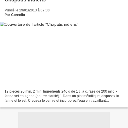
Publié le 19/01/2013 à 07:30
Par
Cornello
12 pièces 20 min. 2 min. Ingrédients 240 g de 1 c. à c. rase de 200 ml d' -
farine sel eau ghee (beurre clarifié) 1 Dans un plat métallique, disposez la
farine et le sel. Creusez le centre et incorporez l'eau en travaillant
délicatement jusqu'à former...