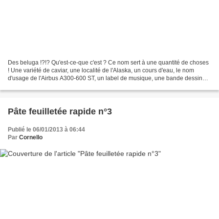
Des beluga !?!? Qu'est-ce-que c'est ? Ce nom sert à une quantité de choses
! Une variété de caviar, une localité de l'Alaska, un cours d'eau, le nom
d'usage de l'Airbus A300-600 ST, un label de musique, une bande dessinée
d'Alain Maury, un navire commercial...
Pâte feuilletée rapide n°3
Publié le 06/01/2013 à 06:44
Par
Cornello