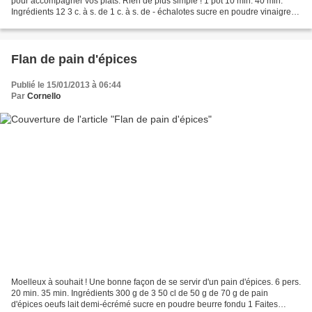
pour accompagner vos plats. Rien de plus simple ! 1 pot 10 min. 40 min.
Ingrédients 12 3 c. à s. de 1 c. à s. de - échalotes sucre en poudre vinaigre
de vin huile d'olive 1 Dans...
Flan de pain d'épices
Publié le 15/01/2013 à 06:44
Par
Cornello
Moelleux à souhait ! Une bonne façon de se servir d'un pain d'épices. 6 pers.
20 min. 35 min. Ingrédients 300 g de 3 50 cl de 50 g de 70 g de pain
d'épices oeufs lait demi-écrémé sucre en poudre beurre fondu 1 Faites