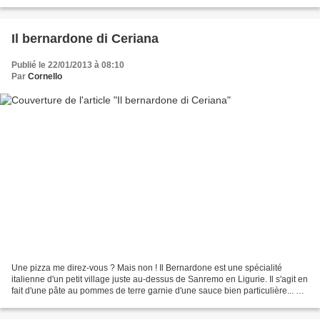
couverture de pommes fondantes... 6...
Il bernardone di Ceriana
Publié le 22/01/2013 à 08:10
Par
Cornello
Une pizza me direz-vous ? Mais non ! Il Bernardone est une spécialité
italienne d'un petit village juste au-dessus de Sanremo en Ligurie. Il s'agit en
fait d'une pâte au pommes de terre garnie d'une sauce bien particulière... 6
pers. 30 min. 30 min. Ingrédients...