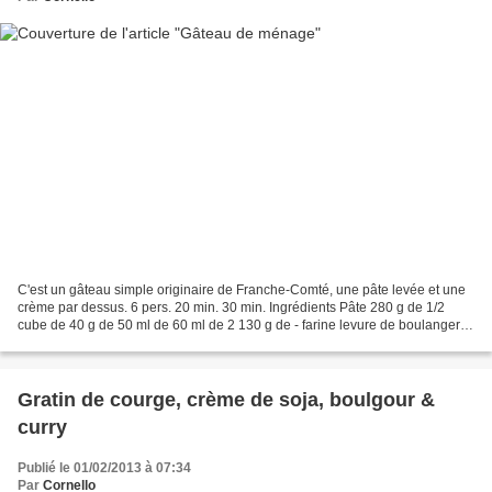
C'est un gâteau simple originaire de Franche-Comté, une pâte levée et une
crème par dessus. 6 pers. 20 min. 30 min. Ingrédients Pâte 280 g de 1/2
cube de 40 g de 50 ml de 60 ml de 2 130 g de - farine levure de boulanger
sucre en poudre lait tiède crème...
Gratin de courge, crème de soja, boulgour &
curry
Publié le 01/02/2013 à 07:34
Par
Cornello