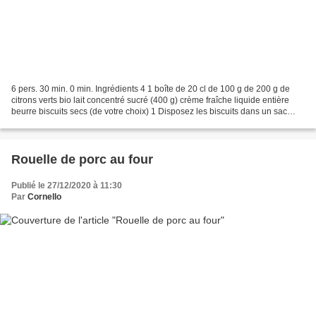
6 pers. 30 min. 0 min. Ingrédients 4 1 boîte de 20 cl de 100 g de 200 g de
citrons verts bio lait concentré sucré (400 g) crème fraîche liquide entière
beurre biscuits secs (de votre choix) 1 Disposez les biscuits dans un sac
congélation et réduisez-les...
Rouelle de porc au four
Publié le 27/12/2020 à 11:30
Par
Cornello