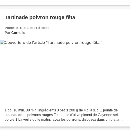
de pin Parmesan râpé...
Tartinade poivron rouge fêta
Publié le 10/02/2021 à 10:00
Par
Cornello
1 bol 10 min. 30 min. Ingrédients 3 petits 200 g de 4 c. à s. d' 1 pointe de
couteau de - - poivrons rouges Feta huile d'olive piment de Cayenne sel
poivre 1 La veille ou le matin, lavez les poivrons, disposez dans un plat à
gratin et enfournez pendant...