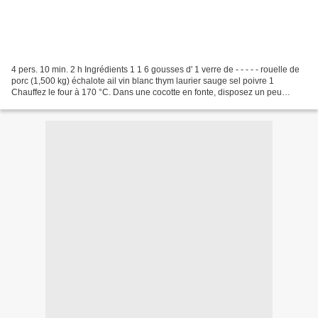
4 pers. 10 min. 2 h Ingrédients 1 1 6 gousses d' 1 verre de - - - - - rouelle de
porc (1,500 kg) échalote ail vin blanc thym laurier sauge sel poivre 1
Chauffez le four à 170 °C. Dans une cocotte en fonte, disposez un peu
d'huile d'olive et faites-y revenir...