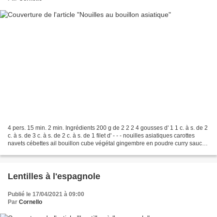
4 pers. 15 min. 2 min. Ingrédients 200 g de 2 2 2 4 gousses d' 1 1 c. à s. de 2
c. à s. de 3 c. à s. de 2 c. à s. de 1 filet d' - - - nouilles asiatiques carottes
navets cébettes ail bouillon cube végétal gingembre en poudre curry sauce
poisson sauce...
Lentilles à l'espagnole
Publié le 17/04/2021 à 09:00
Par
Cornello