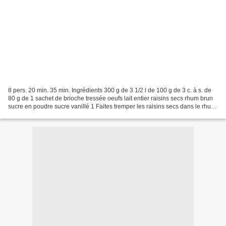
8 pers. 20 min. 35 min. Ingrédients 300 g de 3 1/2 l de 100 g de 3 c. à s. de
80 g de 1 sachet de brioche tressée oeufs lait entier raisins secs rhum brun
sucre en poudre sucre vanillé 1 Faites tremper les raisins secs dans le rhum.
Préchauffez le four...