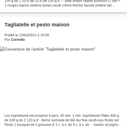
200 g de 2 20 cl de 10 cl de 100 g d' - - pâte brisée rapide poivrons (1 vert +
1 rouge) oignon lardons fumés oeufs crème fraîche liquide entière lait
Emmental râpé sel poivre Montage...
Tagliatelle et pesto maison
Publié le 13/02/2021 à 10:00
Par
Cornello
Les ingrédients nécessaires 4 pers. 40 min. 1 min. Ingrédients Pâtes 400 g
de 100 g de 2 120 g d' - farine semoule de blé dur fine oeufs eau froide sel
Pesto 1 bouquet de 5 gousses d' 2 c. à s. de 4 c. à s. de - - basilic ail pignons