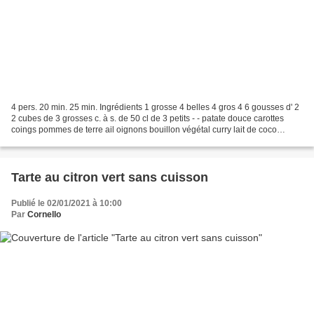
4 pers. 20 min. 25 min. Ingrédients 1 grosse 4 belles 4 gros 4 6 gousses d' 2
2 cubes de 3 grosses c. à s. de 50 cl de 3 petits - - patate douce carottes
coings pommes de terre ail oignons bouillon végétal curry lait de coco
piments sel poivre 1 Pelez...
Tarte au citron vert sans cuisson
Publié le 02/01/2021 à 10:00
Par
Cornello