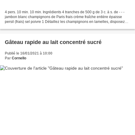
4 pers. 10 min. 10 min. Ingrédients 4 tranches de 500 g de 3 c. à s. de - - -
jambon blanc champignons de Paris frais crème fraîche entière épaisse
persil (frais) sel poivre 1 Détaillez les champignons en lamelles, disposez
dans une grande poêle avec...
Gâteau rapide au lait concentré sucré
Publié le 16/01/2021 à 10:00
Par
Cornello