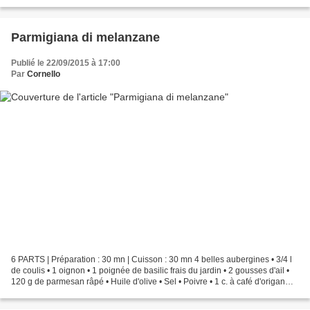
café de moutarde • 20...
Parmigiana di melanzane
Publié le 22/09/2015 à 17:00
Par
Cornello
6 PARTS | Préparation : 30 mn | Cuisson : 30 mn 4 belles aubergines • 3/4 l
de coulis • 1 oignon • 1 poignée de basilic frais du jardin • 2 gousses d'ail •
120 g de parmesan râpé • Huile d'olive • Sel • Poivre • 1 c. à café d'origan
sec en poudre Préparer...