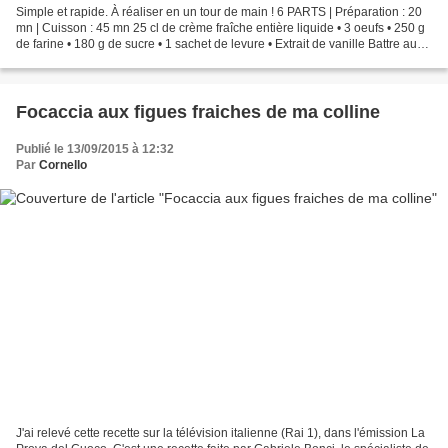
Simple et rapide. À réaliser en un tour de main ! 6 PARTS | Préparation : 20
mn | Cuisson : 45 mn 25 cl de crème fraîche entière liquide • 3 oeufs • 250 g
de farine • 180 g de sucre • 1 sachet de levure • Extrait de vanille Battre au
fouet à main le sucre...
Focaccia aux figues fraiches de ma colline
Publié le 13/09/2015 à 12:32
Par
Cornello
J'ai relevé cette recette sur la télévision italienne (Rai 1), dans l'émission La