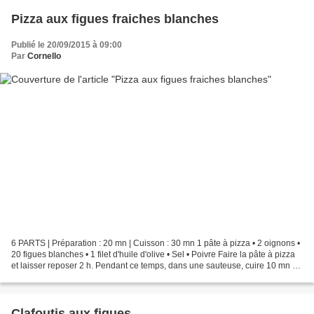
Pizza aux figues fraiches blanches
Publié le 20/09/2015 à 09:00
Par
Cornello
6 PARTS | Préparation : 20 mn | Cuisson : 30 mn 1 pâte à pizza • 2 oignons •
20 figues blanches • 1 filet d'huile d'olive • Sel • Poivre Faire la pâte à pizza
et laisser reposer 2 h. Pendant ce temps, dans une sauteuse, cuire 10 mn à
petit feu les oignons...
Clafoutis aux figues