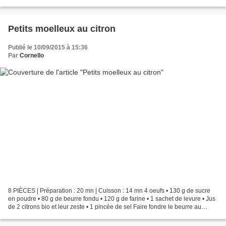
paleron de boeuf • 200 g de...
Petits moelleux au citron
Publié le 10/09/2015 à 15:36
Par
Cornello
8 PIÈCES | Préparation : 20 mn | Cuisson : 14 mn 4 oeufs • 130 g de sucre
en poudre • 80 g de beurre fondu • 120 g de farine • 1 sachet de levure • Jus
de 2 citrons bio et leur zeste • 1 pincée de sel Faire fondre le beurre au
micro-ondes, puis séparer...