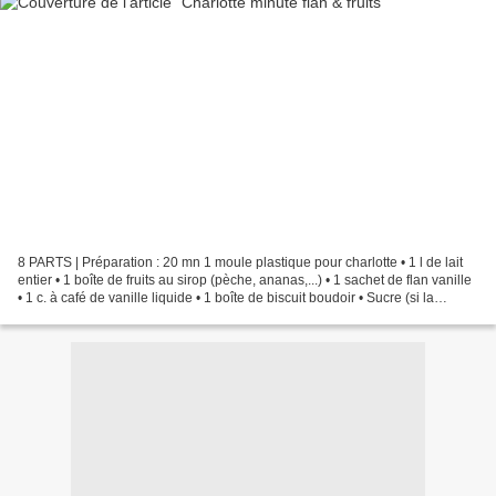
8 PARTS | Préparation : 20 mn 1 moule plastique pour charlotte • 1 l de lait
entier • 1 boîte de fruits au sirop (pèche, ananas,...) • 1 sachet de flan vanille
• 1 c. à café de vanille liquide • 1 boîte de biscuit boudoir • Sucre (si la
poudre à flan...