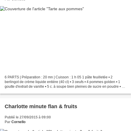
6 PARTS | Préparation : 20 mn | Cuisson : 1 h 05 1 pâte feuilletée • 2
berlingot de crème liquide entière (40 cl) • 3 oeufs • 4 pommes golden • 1
goutte d'extrait de vanille • 5 c. à soupe bien pleines de sucre en poudre • 1
moule à manqué (pas trop large...
Charlotte minute flan & fruits
Publié le 27/09/2015 à 09:00
Par
Cornello