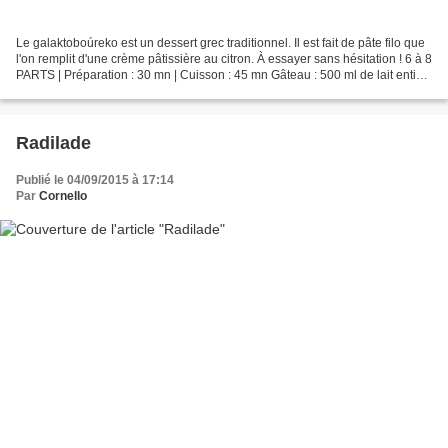
Le galaktoboúreko est un dessert grec traditionnel. Il est fait de pâte filo que
l'on remplit d'une crème pâtissière au citron. À essayer sans hésitation ! 6 à 8
PARTS | Préparation : 30 mn | Cuisson : 45 mn Gâteau : 500 ml de lait entier
• 250 g de pâte...
Radilade
Publié le 04/09/2015 à 17:14
Par
Cornello