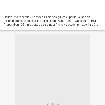
Délicieux à l'apéritif sur des toasts maison grillés et pourquoi pas en
accompagnement du cocktail bitter citron ! Allez, c'est le weekend ! 1 BOL |
Préparation : 15 mn 1 boîte de sardine à l'huile • 1 pot de fromage frais à
tartiner • Jus d' 1/2 citron...
Publicité