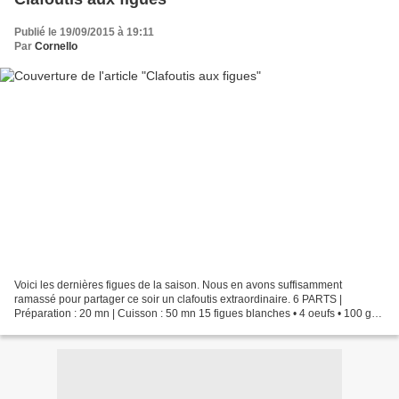
Publié le 19/09/2015 à 19:11
Par
Cornello
Voici les dernières figues de la saison. Nous en avons suffisamment
ramassé pour partager ce soir un clafoutis extraordinaire. 6 PARTS |
Préparation : 20 mn | Cuisson : 50 mn 15 figues blanches • 4 oeufs • 100 g
de sucre en poudre • 80 g de farine • 25...