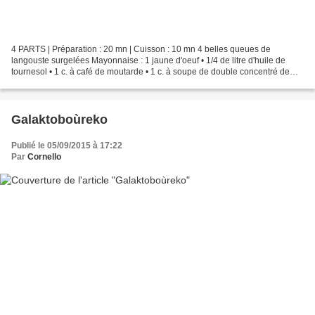
4 PARTS | Préparation : 20 mn | Cuisson : 10 mn 4 belles queues de
langouste surgelées Mayonnaise : 1 jaune d'oeuf • 1/4 de litre d'huile de
tournesol • 1 c. à café de moutarde • 1 c. à soupe de double concentré de
tomate • 2 belles gousses d'ail • 2...
Galaktoboùreko
Publié le 05/09/2015 à 17:22
Par
Cornello