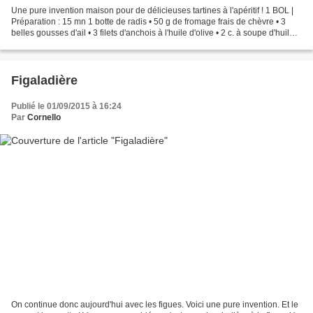
Une pure invention maison pour de délicieuses tartines à l'apéritif ! 1 BOL |
Préparation : 15 mn 1 botte de radis • 50 g de fromage frais de chèvre • 3
belles gousses d'ail • 3 filets d'anchois à l'huile d'olive • 2 c. à soupe d'huile
d'olive • Sel •...
Figaladière
Publié le 01/09/2015 à 16:24
Par
Cornello
On continue donc aujourd'hui avec les figues. Voici une pure invention. Et le