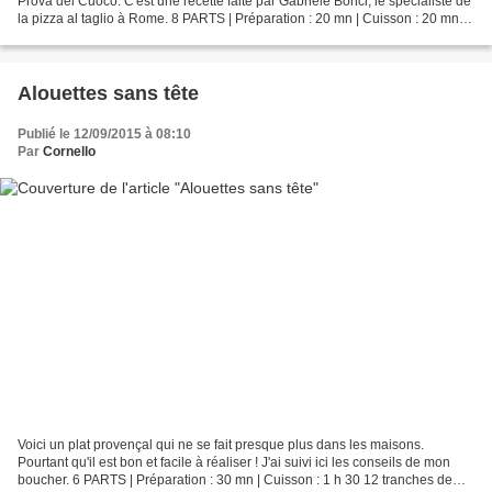
Prova del Cuoco. C'est une recette faite par Gabriele Bonci, le spécialiste de
la pizza al taglio à Rome. 8 PARTS | Préparation : 20 mn | Cuisson : 20 mn 1
pâte à pizza...
Alouettes sans tête
Publié le 12/09/2015 à 08:10
Par
Cornello
Voici un plat provençal qui ne se fait presque plus dans les maisons.
Pourtant qu'il est bon et facile à réaliser ! J'ai suivi ici les conseils de mon
boucher. 6 PARTS | Préparation : 30 mn | Cuisson : 1 h 30 12 tranches de