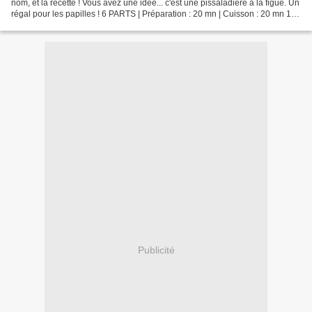
nom, et la recette ! Vous avez une idée... c'est une pissaladière à la figue. Un
régal pour les papilles ! 6 PARTS | Préparation : 20 mn | Cuisson : 20 mn 1
pâte à pizza • 1...
Publicité