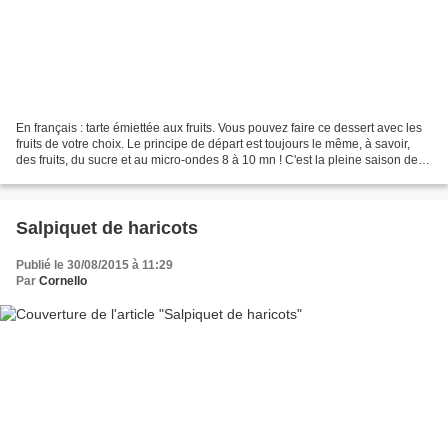
En français : tarte émiettée aux fruits. Vous pouvez faire ce dessert avec les
fruits de votre choix. Le principe de départ est toujours le même, à savoir,
des fruits, du sucre et au micro-ondes 8 à 10 mn ! C'est la pleine saison des
figues, alors profitons-en...
Salpiquet de haricots
Publié le 30/08/2015 à 11:29
Par
Cornello