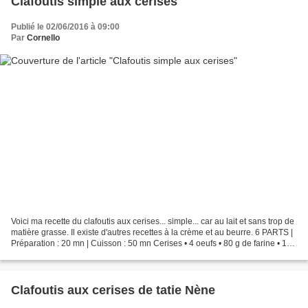
Clafoutis simple aux cerises
Publié le 02/06/2016 à 09:00
Par
Cornello
Voici ma recette du clafoutis aux cerises... simple... car au lait et sans trop de
matière grasse. Il existe d'autres recettes à la crème et au beurre. 6 PARTS |
Préparation : 20 mn | Cuisson : 50 mn Cerises • 4 oeufs • 80 g de farine • 125
g de sucre...
Clafoutis aux cerises de tatie Nène