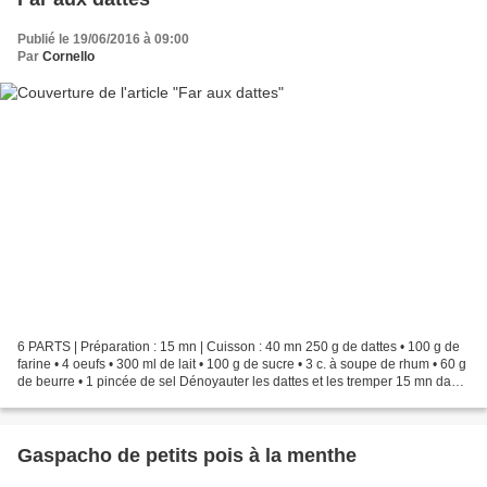
Publié le 19/06/2016 à 09:00
Par
Cornello
6 PARTS | Préparation : 15 mn | Cuisson : 40 mn 250 g de dattes • 100 g de
farine • 4 oeufs • 300 ml de lait • 100 g de sucre • 3 c. à soupe de rhum • 60 g
de beurre • 1 pincée de sel Dénoyauter les dattes et les tremper 15 mn dans
le Rhum. Préchauffer...
Gaspacho de petits pois à la menthe