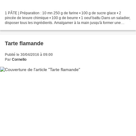
1 PÂTE | Préparation : 10 mn 250 g de farine • 100 g de sucre glace • 2
pincée de levure chimique • 100 g de beurre • 1 oeuf battu Dans un saladier,
disposer tous les ingrédients. Amalgamer à la main jusqu'à former une
boule. Étaler entre 2 feuilles de...
Tarte flamande
Publié le 30/04/2016 à 09:00
Par
Cornello