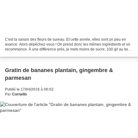
C'est la saison des fleurs de sureau. Et cette année, elles sont un peu en
avance. Alors dépêchez-vous ! On prend donc les mêmes ingrédients et on
recommence. À une différence près, je mets moins de sucre, 100 g/l au lieu
des 150 g... Et vous ? 2,4 LITRES...
Gratin de bananes plantain, gingembre &
parmesan
Publié le 17/04/2016 à 08:02
Par
Cornello