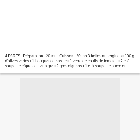
4 PARTS | Préparation : 20 mn | Cuisson : 20 mn 3 belles aubergines • 100 g
d'olives vertes • 1 bouquet de basilic • 1 verre de coulis de tomates • 2 c. à
soupe de câpres au vinaigre • 2 gros oignons • 1 c. à soupe de sucre en
poudre • 2 c. à soupe de...