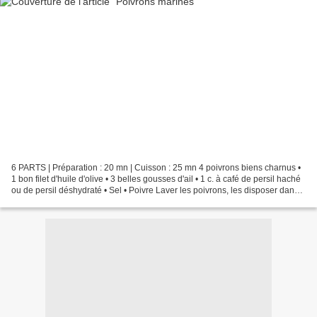
6 PARTS | Préparation : 20 mn | Cuisson : 25 mn 4 poivrons biens charnus •
1 bon filet d'huile d'olive • 3 belles gousses d'ail • 1 c. à café de persil haché
ou de persil déshydraté • Sel • Poivre Laver les poivrons, les disposer dans
un plat allant au...