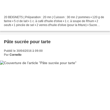
20 BEIGNETS | Préparation : 20 mn | Cuisson : 30 mn 2 pommes • 120 g de
farine • 5 cl de lait • 1 c. à café d'huile d'olive • 1 c. à soupe de Rhum • 2
oeufs • 1 pincée de sel • 2 verres d'huile d'olive (pour la friture) • Sucre
Séparer les blancs des...
Pâte sucrée pour tarte
Publié le 30/04/2016 à 09:00
Par
Cornello