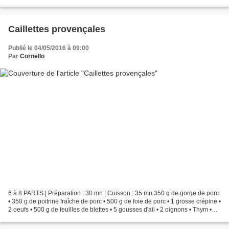
Poivre Décoration...
Caillettes provençales
Publié le 04/05/2016 à 09:00
Par
Cornello
6 à 8 PARTS | Préparation : 30 mn | Cuisson : 35 mn 350 g de gorge de porc
• 350 g de poitrine fraîche de porc • 500 g de foie de porc • 1 grosse crépine •
2 oeufs • 500 g de feuilles de blettes • 5 gousses d'ail • 2 oignons • Thym •
Sel • Poivre 1. Faire...