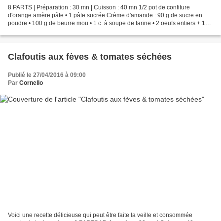
8 PARTS | Préparation : 30 mn | Cuisson : 40 mn 1/2 pot de confiture
d'orange amère pâte • 1 pâte sucrée Crème d'amande : 90 g de sucre en
poudre • 100 g de beurre mou • 1 c. à soupe de farine • 2 oeufs entiers + 1
jaune • 125 g de poudre d'amande • zeste...
Clafoutis aux fèves & tomates séchées
Publié le 27/04/2016 à 09:00
Par
Cornello
Voici une recette délicieuse qui peut être faite la veille et consommée