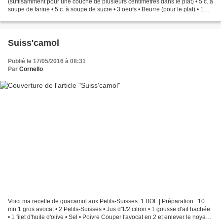
(suffisamment pour une couche de plusieurs centimètres dans le plat) • 5 c. à
soupe de farine • 5 c. à soupe de sucre • 3 oeufs • Beurre (pour le plat) • 1
verre de lait (12,5 cl)...
Suiss'camol
Publié le 17/05/2016 à 08:31
Par
Cornello
Voici ma recette de guacamol aux Petits-Suisses. 1 BOL | Préparation : 10
mn 1 gros avocat • 2 Petits-Suisses • Jus d'1/2 citron • 1 gousse d'ail hachée
• 1 filet d'huile d'olive • Sel • Poivre Couper l'avocat en 2 et enlever le noyau.