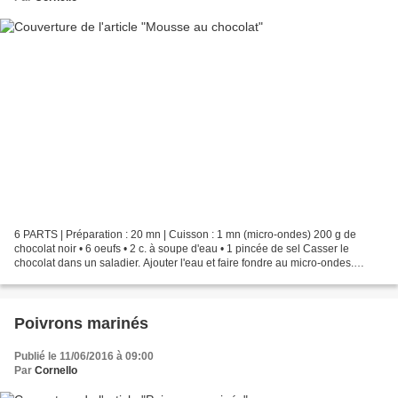
6 PARTS | Préparation : 20 mn | Cuisson : 1 mn (micro-ondes) 200 g de
chocolat noir • 6 oeufs • 2 c. à soupe d'eau • 1 pincée de sel Casser le
chocolat dans un saladier. Ajouter l'eau et faire fondre au micro-ondes.
Mélanger à l'aide d'un fouet à main....
Poivrons marinés
Publié le 11/06/2016 à 09:00
Par
Cornello