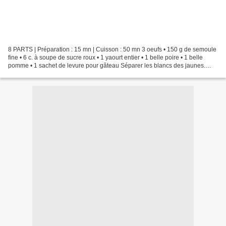
8 PARTS | Préparation : 15 mn | Cuisson : 50 mn 3 oeufs • 150 g de semoule
fine • 6 c. à soupe de sucre roux • 1 yaourt entier • 1 belle poire • 1 belle
pomme • 1 sachet de levure pour gâteau Séparer les blancs des jaunes.
Dans un saladier, battre les...