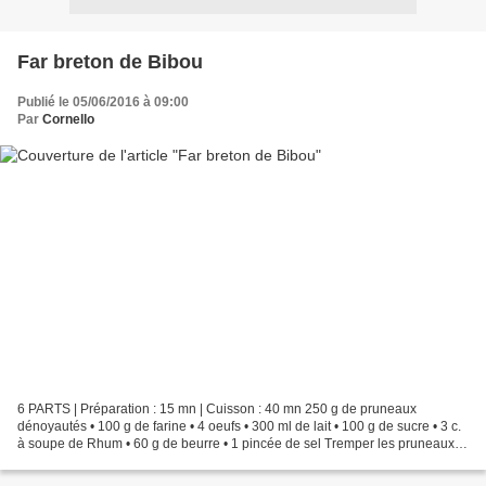
Far breton de Bibou
Publié le 05/06/2016 à 09:00
Par
Cornello
6 PARTS | Préparation : 15 mn | Cuisson : 40 mn 250 g de pruneaux
dénoyautés • 100 g de farine • 4 oeufs • 300 ml de lait • 100 g de sucre • 3 c.
à soupe de Rhum • 60 g de beurre • 1 pincée de sel Tremper les pruneaux
15 mn dans le Rhum. Préchauffer le...