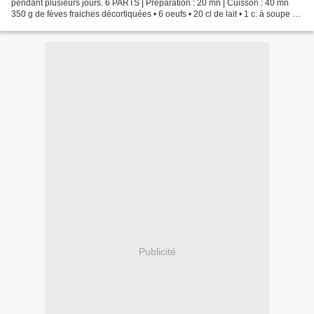
pendant plusieurs jours. 6 PARTS | Préparation : 20 mn | Cuisson : 40 mn
350 g de fèves fraiches décortiquées • 6 oeufs • 20 cl de lait • 1 c. à soupe de
farine bien pleine • 3 branches...
Publicité