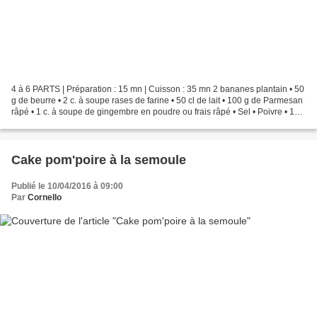
4 à 6 PARTS | Préparation : 15 mn | Cuisson : 35 mn 2 bananes plantain • 50
g de beurre • 2 c. à soupe rases de farine • 50 cl de lait • 100 g de Parmesan
râpé • 1 c. à soupe de gingembre en poudre ou frais râpé • Sel • Poivre • 1
filet d'huile d'olive Peler...
Cake pom'poire à la semoule
Publié le 10/04/2016 à 09:00
Par
Cornello