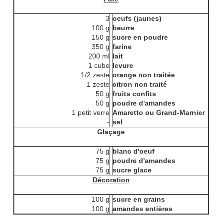
3
oeufs (jaunes)
100 g
beurre
150 g
sucre en poudre
350 g
farine
200 ml
lait
1 cube
levure
1/2 zeste
orange non traitée
1 zeste
citron non traité
50 g
fruits confits
50 g
poudre d'amandes
1 petit verre
Amaretto ou Grand-Marnier
-
sel
Glaçage
75 g
blanc d'oeuf
75 g
poudre d'amandes
75 g
sucre glace
Décoration
100 g
sucre en grains
100 g
amandes entières