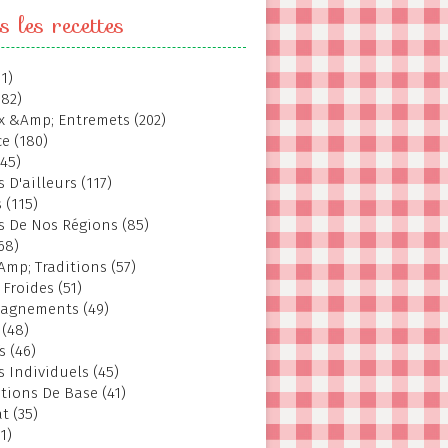
s les recettes
1)
382)
 &Amp; Entremets (202)
e (180)
145)
 D'ailleurs (117)
 (115)
s De Nos Régions (85)
68)
Amp; Traditions (57)
 Froides (51)
agnements (49)
 (48)
s (46)
s Individuels (45)
tions De Base (41)
t (35)
1)