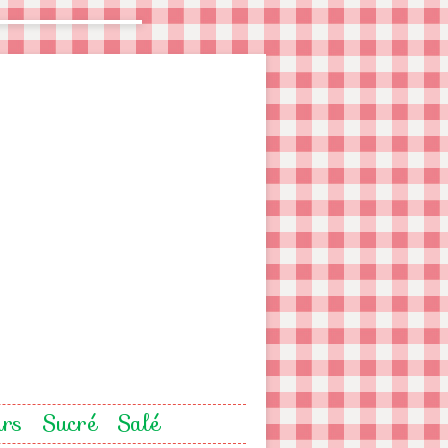
urs
Sucré
Salé