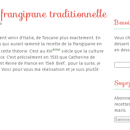
 frangipane traditionnelle
Besoi
lo
ent venir d'Italie, de Toscane plus exactement. En
Vous ch
is qui aurait ramené la recette de la frangipane en
dessert 
ème
en dess
cette théorie. C'est au XVI
siècle que la culture
e. C'est précisément en 1533 que Catherine de
nt Reine de France en 1549. Bref... pour la suite, je
. Voici pour vous ma réalisation et je suis plutôt
Soyez
Abonnez
recette
mails.