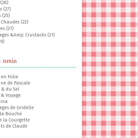
(28)
s (27)
 (25)
 Chaudes (22)
es (21)
ages &Amp; Crustacés (21)
19)
s amis
 en Folie
ine de Pascale
 & du Sel
 & Voyage
hina
ages de Gridelle
 la Bouche
de la Courgette
ts de Claude