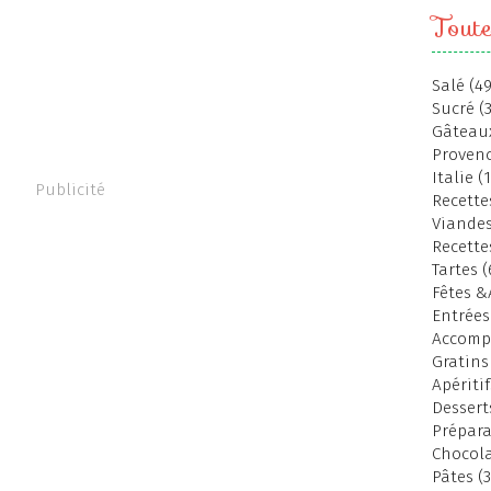
Toute
Salé (49
Sucré (
Gâteaux
Provenc
Italie (
Publicité
Recettes
Viandes
Recette
Tartes (
Fêtes &
Entrées
Accomp
Gratins
Apéritif
Dessert
Prépara
Chocola
Pâtes (3