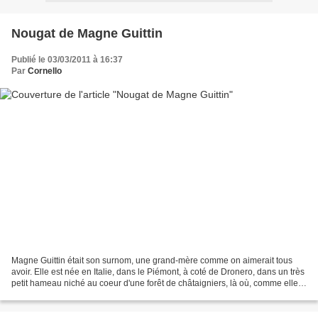
Nougat de Magne Guittin
Publié le 03/03/2011 à 16:37
Par
Cornello
Magne Guittin était son surnom, une grand-mère comme on aimerait tous
avoir. Elle est née en Italie, dans le Piémont, à coté de Dronero, dans un très
petit hameau niché au coeur d'une forêt de châtaigniers, là où, comme elle
le disait, l'eau est si pure....