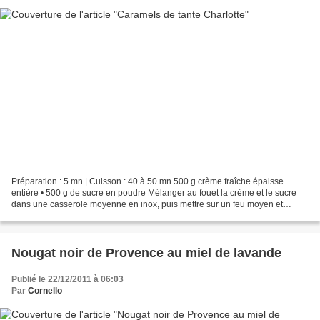
Préparation : 5 mn | Cuisson : 40 à 50 mn 500 g crème fraîche épaisse
entière • 500 g de sucre en poudre Mélanger au fouet la crème et le sucre
dans une casserole moyenne en inox, puis mettre sur un feu moyen et
commencer à remuer. Remuer sans cesse et...
Nougat noir de Provence au miel de lavande
Publié le 22/12/2011 à 06:03
Par
Cornello