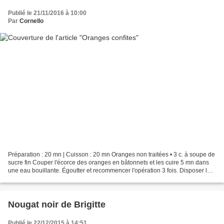
Publié le 21/11/2016 à 10:00
Par
Cornello
Préparation : 20 mn | Cuisson : 20 mn Oranges non traitées • 3 c. à soupe de
sucre fin Couper l'écorce des oranges en bâtonnets et les cuire 5 mn dans
une eau bouillante. Égoutter et recommencer l'opération 3 fois. Disposer les
oranges dans une casserole...
Nougat noir de Brigitte
Publié le 22/12/2015 à 14:51