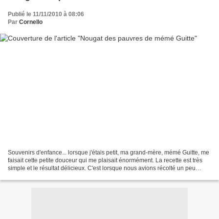
Publié le 11/11/2010 à 08:06
Par
Cornello
Souvenirs d'enfance... lorsque j'étais petit, ma grand-mère, mémé Guitte, me
faisait cette petite douceur qui me plaisait énormément. La recette est très
simple et le résultat délicieux. C'est lorsque nous avions récolté un peu
d'amandes dans le jardin...