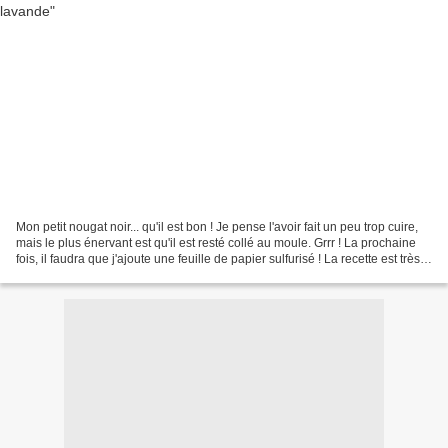
Mon petit nougat noir... qu'il est bon ! Je pense l'avoir fait un peu trop cuire,
mais le plus énervant est qu'il est resté collé au moule. Grrr ! La prochaine
fois, il faudra que j'ajoute une feuille de papier sulfurisé ! La recette est très
simple et...