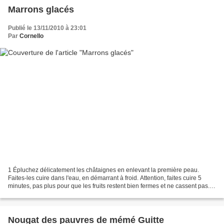
Marrons glacés
Publié le 13/11/2010 à 23:01
Par
Cornello
1 Épluchez délicatement les châtaignes en enlevant la première peau.
Faites-les cuire dans l'eau, en démarrant à froid. Attention, faites cuire 5
minutes, pas plus pour que les fruits restent bien fermes et ne cassent pas. 2
Épluchez pour enlever la 2ème...
Nougat des pauvres de mémé Guitte