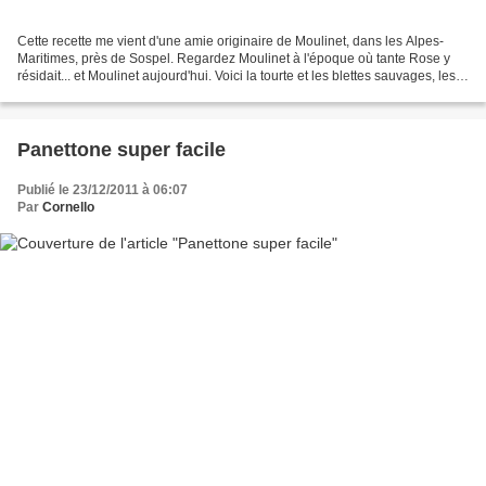
Cette recette me vient d'une amie originaire de Moulinet, dans les Alpes-
Maritimes, près de Sospel. Regardez Moulinet à l'époque où tante Rose y
résidait... et Moulinet aujourd'hui. Voici la tourte et les blettes sauvages, les
mêmes que devait ramasser...
Panettone super facile
Publié le 23/12/2011 à 06:07
Par
Cornello