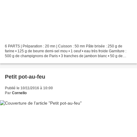
6 PARTS | Préparation : 20 mn | Cuisson : 50 mn Pâte brisée : 250 g de
farine • 125 g de beurre demi-sel mou • 1 oeuf • eau très froide Garniture :
500 g de champignons de Paris • 3 tranches de jambon blanc • 50 g de
cerneaux de noix • 20 g de beurre...
Petit pot-au-feu
Publié le 10/11/2016 à 10:00
Par
Cornello