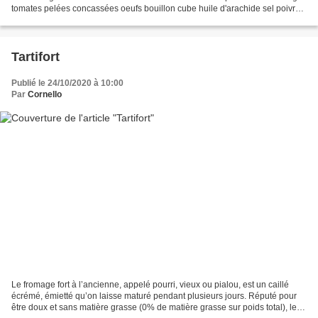
tomates pelées concassées oeufs bouillon cube huile d'arachide sel poivre
ficelle à rôti 1 Portez...
Tartifort
Publié le 24/10/2020 à 10:00
Par
Cornello
Le fromage fort à l’ancienne, appelé pourri, vieux ou pialou, est un caillé
écrémé, émietté qu’on laisse maturé pendant plusieurs jours. Réputé pour
être doux et sans matière grasse (0% de matière grasse sur poids total), le