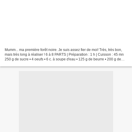
Mumm... ma première forêt noire. Je suis assez fier de moi! Très, très bon,
mais très long à réaliser ! 6 à 8 PARTS | Préparation : 1 h | Cuisson : 45 mn
250 g de sucre • 4 oeufs • 6 c. à soupe d'eau • 125 g de beurre • 200 g de
farine • 50 g de Maïzena...