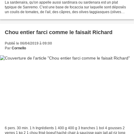
La sardenaira, qu'on appelle aussi sardinara ou sardenara est un plat
typique de Sanremo. C'est une base de focaccia sur laquelle sont déposés
un coulis de tomates, de l'ail, des câpres, des olives taggiasques (olives
d'Arma di Taggia), de l'origan et...
Chou entier farci comme le faisait Richard
Publié le 06/04/2019 à 09:00
Par
Cornello
6 pers. 30 min. 1 h Ingrédients 1 400 g 400 g 3 tranches 1 bol 4 gousses 2
verres 1 kg 2 1 chou frisé boeuf haché chair à saucisse pain lait ail riz long