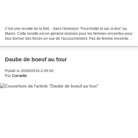
C'est une recette de la télé... dans l'émission "Fourchette et sac-à-dos" au
Maroc. Cette recette est en général réalisée pour les femmes enceintes pour
leur donner des forces en vue de l'accouchement. Pas de femme enceinte
en vue, c'est pas grave, on...
Daube de boeuf au four
Publié le 20/08/2016 à 09:00
Par
Cornello