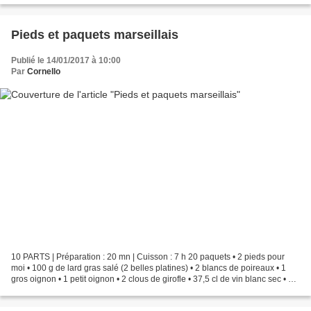
Pieds et paquets marseillais
Publié le 14/01/2017 à 10:00
Par
Cornello
10 PARTS | Préparation : 20 mn | Cuisson : 7 h 20 paquets • 2 pieds pour
moi • 100 g de lard gras salé (2 belles platines) • 2 blancs de poireaux • 1
gros oignon • 1 petit oignon • 2 clous de girofle • 37,5 cl de vin blanc sec • 2
tomates mures • 2 c....