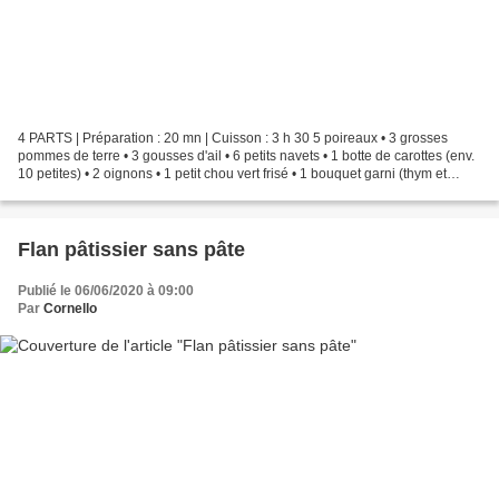
4 PARTS | Préparation : 20 mn | Cuisson : 3 h 30 5 poireaux • 3 grosses
pommes de terre • 3 gousses d'ail • 6 petits navets • 1 botte de carottes (env.
10 petites) • 2 oignons • 1 petit chou vert frisé • 1 bouquet garni (thym et
laurier) • 1 clou de girofle...
Flan pâtissier sans pâte
Publié le 06/06/2020 à 09:00
Par
Cornello