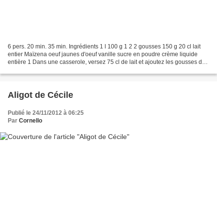
6 pers. 20 min. 35 min. Ingrédients 1 l 100 g 1 2 2 gousses 150 g 20 cl lait
entier Maïzena oeuf jaunes d'oeuf vanille sucre en poudre crème liquide
entière 1 Dans une casserole, versez 75 cl de lait et ajoutez les gousses de
vanille fendues et grattées...
Aligot de Cécile
Publié le 24/11/2012 à 06:25
Par
Cornello