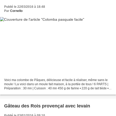
Publié le 22/03/2016 à 18:48
Par
Cornello
Voici ma colombe de Pâques, délicieuse et facile à réaliser, même sans le
moule ! La voici dans un moule fait maison, à la portée de tous ! 6 PARTS |
Préparation : 30 mn | Cuisson : 40 mn 450 g de farine • 220 g de lait tiède • 3
jaunes d'oeufs • 140...
Gâteau des Rois provençal avec levain
Publié le 03/01/2016 à 09:10