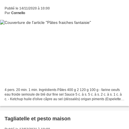
Publié le 14/11/2020 à 10:00
Par
Cornello
4 pers. 20 min. 1 min. Ingrédients Pâtes 400 g 2 120 g 100 g - farine oeufs
eau froide semoule de blé dur fine sel Sauce 5 c. à s. 5 c. à s. 2 c. à s. 1 c. à
c. - Ketchup huile d'olive câpre au sel (déssalés) origan piments (Espelette,
Cayenne...) 1 Versez...
Tagliatelle et pesto maison