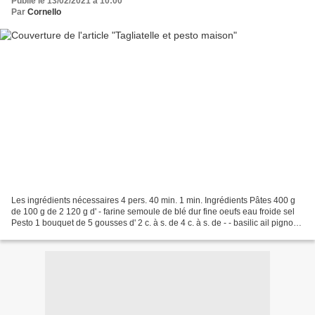
Publié le 13/02/2021 à 10:00
Par
Cornello
Les ingrédients nécessaires 4 pers. 40 min. 1 min. Ingrédients Pâtes 400 g
de 100 g de 2 120 g d' - farine semoule de blé dur fine oeufs eau froide sel
Pesto 1 bouquet de 5 gousses d' 2 c. à s. de 4 c. à s. de - - basilic ail pignons
de pin Parmesan râpé...