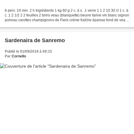
6 pers. 10 min. 2 h Ingrédients 1 kg 60 g 2 c. à s. .1 verre 1 1 2 10 30 cl 1 c. à
c. 1 2 1/2 2 2 feuilles 2 brins veau (blanquette) beurre farine vin blanc oignon
poireau carottes champignons de Paris crème fraîche épaisse fond de veau
bouillon cube...
Sardenaira de Sanremo
Publié le 01/09/2018 à 09:15
Par
Cornello