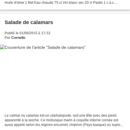
Huile d'olive 1 filet Eau chaude 75 cl Vin blanc sec 20 cl Pastis 1 c.à.c.
Crème fraiche entière épaisse 20...
Salade de calamars
Publié le 01/06/2015 à 17:32
Par
Cornello
Le calmar ou calamar est un céphalopode, soit une tête avec des pieds
apparenté à la seiche. Ce mollusque marin à coquille interne cornée est
aussi appelé selon les régions encornet, chipiron (Pays basque) ou supion
dans le Midi. Souvent ces appellations...