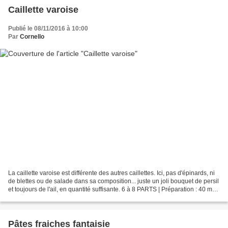
Caillette varoise
Publié le 08/11/2016 à 10:00
Par
Cornello
La caillette varoise est différente des autres caillettes. Ici, pas d'épinards, ni
de blettes ou de salade dans sa composition... juste un joli bouquet de persil
et toujours de l'ail, en quantité suffisante. 6 à 8 PARTS | Préparation : 40 mn |
Cuisson...
Pâtes fraiches fantaisie