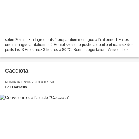
selon 20 min. 3 h Ingrédients 1 préparation meringue à l'italienne 1 Faites
une meringue à l'italienne. 2 Remplissez une poche à douille et réalisez des
petits tas. 3 Enfournez 3 heures à 80 °C. Bonne dégustation ! Astuce ! Les
meringues durcissent en...
Cacciota
Publié le 17/10/2010 à 07:58
Par
Cornello