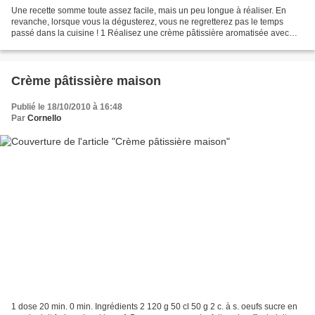
Une recette somme toute assez facile, mais un peu longue à réaliser. En
revanche, lorsque vous la dégusterez, vous ne regretterez pas le temps
passé dans la cuisine ! 1 Réalisez une crème pâtissière aromatisée avec
l'alcool de votre choix au moins une...
Crème pâtissière maison
Publié le 18/10/2010 à 16:48
Par
Cornello
1 dose 20 min. 0 min. Ingrédients 2 120 g 50 cl 50 g 2 c. à s. oeufs sucre en