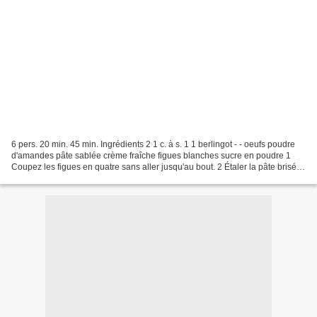
6 pers. 20 min. 45 min. Ingrédients 2 1 c. à s. 1 1 berlingot - - oeufs poudre
d'amandes pâte sablée crème fraîche figues blanches sucre en poudre 1
Coupez les figues en quatre sans aller jusqu'au bout. 2 Étaler la pâte brisée
dans un plat à tarte chemisé...