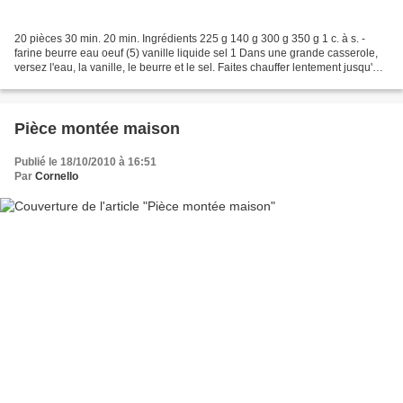
20 pièces 30 min. 20 min. Ingrédients 225 g 140 g 300 g 350 g 1 c. à s. -
farine beurre eau oeuf (5) vanille liquide sel 1 Dans une grande casserole,
versez l'eau, la vanille, le beurre et le sel. Faites chauffer lentement jusqu'à
ce que le beurre fonde....
Pièce montée maison
Publié le 18/10/2010 à 16:51
Par
Cornello