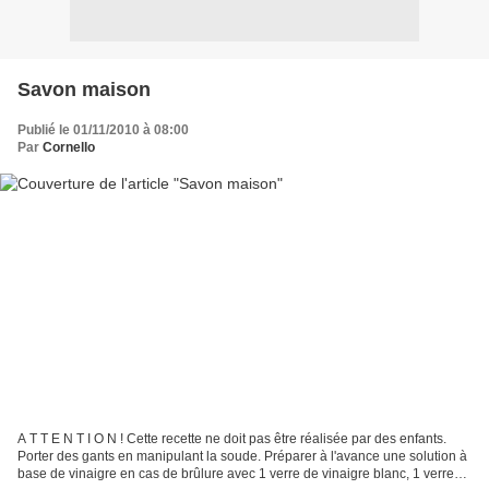
Savon maison
Publié le 01/11/2010 à 08:00
Par
Cornello
A T T E N T I O N ! Cette recette ne doit pas être réalisée par des enfants.
Porter des gants en manipulant la soude. Préparer à l'avance une solution à
base de vinaigre en cas de brûlure avec 1 verre de vinaigre blanc, 1 verre