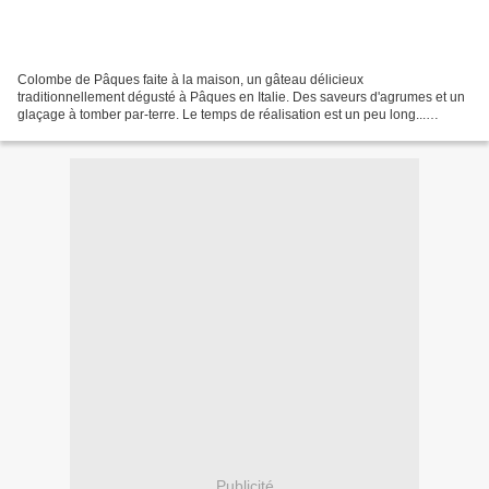
Colombe de Pâques faite à la maison, un gâteau délicieux
traditionnellement dégusté à Pâques en Italie. Des saveurs d'agrumes et un
glaçage à tomber par-terre. Le temps de réalisation est un peu long...
lancez-vous donc un dimanche... la pâte le matin,...
Publicité