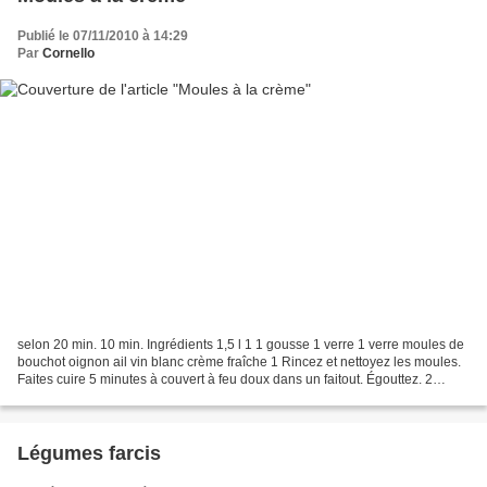
Publié le 07/11/2010 à 14:29
Par
Cornello
selon 20 min. 10 min. Ingrédients 1,5 l 1 1 gousse 1 verre 1 verre moules de
bouchot oignon ail vin blanc crème fraîche 1 Rincez et nettoyez les moules.
Faites cuire 5 minutes à couvert à feu doux dans un faitout. Égouttez. 2
Faites revenir l'oignon,...
Légumes farcis