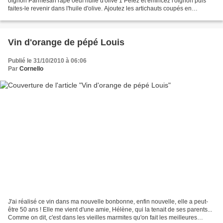
oignon Parmesan râpé oeuf huile d'olive 1 Pelez et émincez l'oignon puis
faites-le revenir dans l'huile d'olive. Ajoutez les artichauts coupés en
lamelles puis faites cuire 15...
Vin d'orange de pépé Louis
Publié le 31/10/2010 à 06:06
Par
Cornello
J'ai réalisé ce vin dans ma nouvelle bonbonne, enfin nouvelle, elle a peut-
être 50 ans ! Elle me vient d'une amie, Hélène, qui la tenait de ses parents...
Comme on dit, c'est dans les vieilles marmites qu'on fait les meilleures