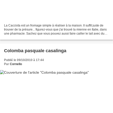
La Cacciota est un fromage simple à réaliser à la maison. Il suffit juste de
trouver de la présure... figurez-vous que j'ai trouvé la mienne en Italie, dans
une pharmacie. Sachez que vous pouvez aussi faire cailler le lait avec du
jus de citron ou du...
Colomba pasquale casalinga
Publié le 09/10/2010 à 17:44
Par
Cornello