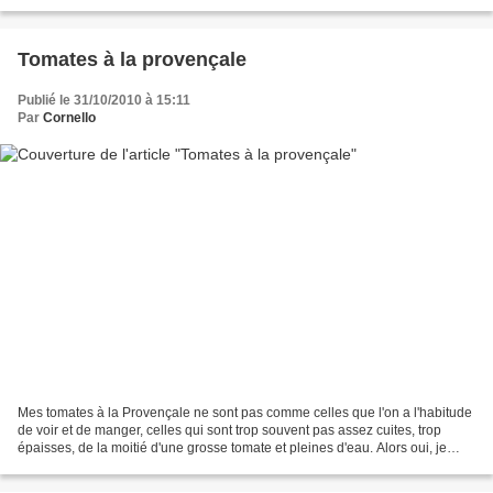
d'eau et 2 cuillères à...
Tomates à la provençale
Publié le 31/10/2010 à 15:11
Par
Cornello
Mes tomates à la Provençale ne sont pas comme celles que l'on a l'habitude
de voir et de manger, celles qui sont trop souvent pas assez cuites, trop
épaisses, de la moitié d'une grosse tomate et pleines d'eau. Alors oui, je
préfère les miennes et je vous...