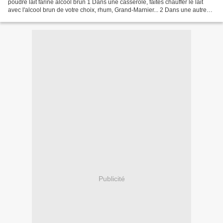
poudre lait farine alcool brun 1 Dans une casserole, faites chauffer le lait
avec l'alcool brun de votre choix, rhum, Grand-Marnier... 2 Dans une autre
casserole, mélangez les...
Publicité