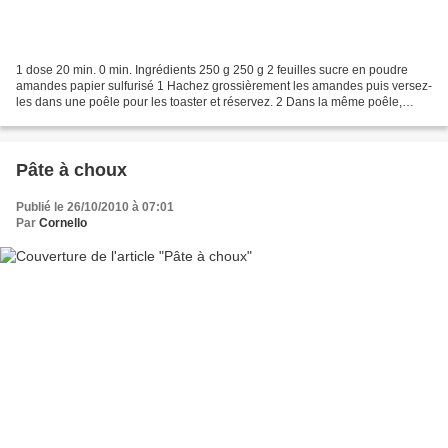
1 dose 20 min. 0 min. Ingrédients 250 g 250 g 2 feuilles sucre en poudre
amandes papier sulfurisé 1 Hachez grossièrement les amandes puis versez-
les dans une poêle pour les toaster et réservez. 2 Dans la même poêle,
versez le sucre pour faire un caramel....
Pâte à choux
Publié le 26/10/2010 à 07:01
Par
Cornello