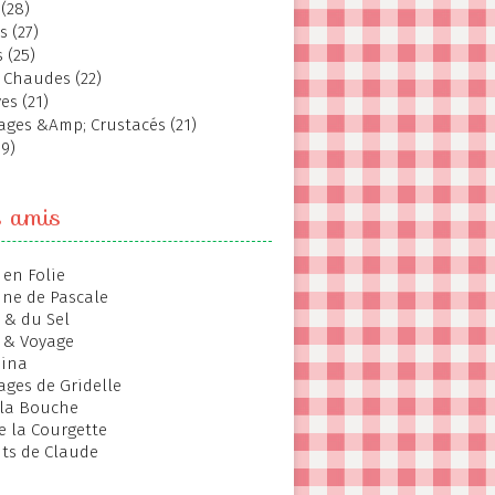
(28)
s (27)
 (25)
 Chaudes (22)
es (21)
ages &Amp; Crustacés (21)
19)
s amis
 en Folie
ine de Pascale
 & du Sel
 & Voyage
hina
ages de Gridelle
 la Bouche
de la Courgette
ts de Claude