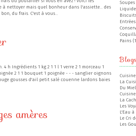
frais du poulailler si vous en avez ! Voici les
Soupes 
le à nettoyer mais quel bonheur dans l'assiette... des
Liquide
n, du frais. C'est à vous...
Biscuits
Entrées
Conserv
Coquill
er
Pains (
Blog
n. 4 h Ingrédients 1 kg 2 1 1 l 1 verre 2 1 morceau 1
ignée 2 1 1 bouquet 1 poignée - - - sanglier oignons
Cuisine
rouge gousses d'ail petit salé couenne lardons baies
La Cuis
Du Miel
Cuisine
La Cac
Les Voy
nges amères
L'Eau à
Le Cri 
Les Gou