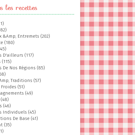
s les recettes
1)
382)
 &Amp; Entremets (202)
e (180)
145)
 D'ailleurs (117)
 (115)
s De Nos Régions (85)
68)
Amp; Traditions (57)
 Froides (51)
agnements (49)
 (48)
s (46)
s Individuels (45)
tions De Base (41)
t (35)
1)