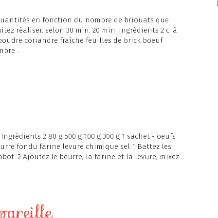
 quantités en fonction du nombre de briouats que
tez réaliser. selon 30 min. 20 min. Ingrédients 2 c. à
 en poudre coriandre fraîche feuilles de brick boeuf
bre...
 Ingrédients 2 80 g 500 g 100 g 300 g 1 sachet - oeufs
urre fondu farine levure chimique sel 1 Battez les
robot. 2 Ajoutez le beurre, la farine et la levure, mixez
pareille