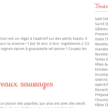
Toute
Salé (49
Sucré (
Gâteaux
Provenc
tion est un régal à l'apéritif sur des petits toasts. À
Italie (
oici la mienne ! 1 bol 10 min. 0 min. Ingrédients 2 1/2
Recettes
ron oignon épices à guacamole sel poivre 1 Coupez les
Viandes
Recette
Tartes (
Fêtes &
Entrées
Accomp
reaux sauvages
Gratins
Apéritif
Dessert
Prépara
Chocola
Le plaisir des papilles, qui plus est avec des oeufs
Pâtes (3