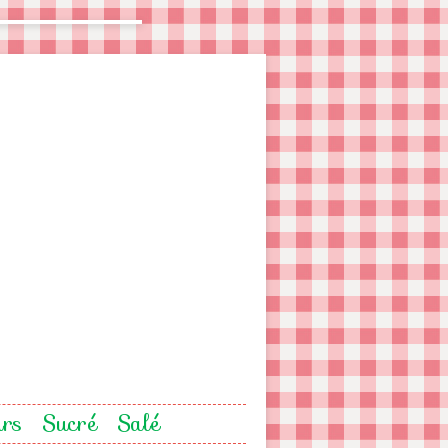
urs
Sucré
Salé