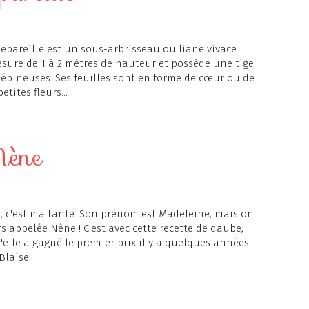
separeille est un sous-arbrisseau ou liane vivace.
esure de 1 à 2 mètres de hauteur et possède une tige
 épineuses. Ses feuilles sont en forme de cœur ou de
tites fleurs...
Nène
, c'est ma tante. Son prénom est Madeleine, mais on
rs appelée Nène ! C'est avec cette recette de daube,
'elle a gagné le premier prix il y a quelques années
laise...