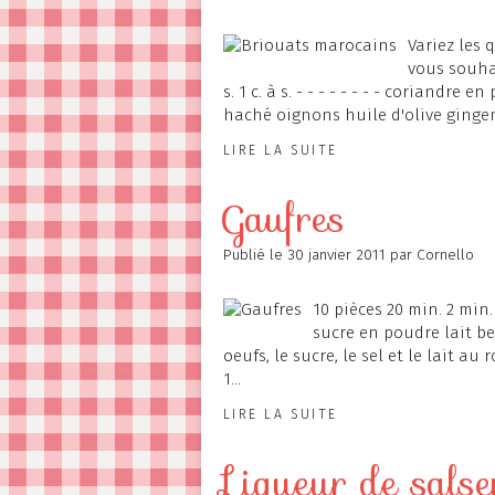
Variez les
vous souhai
s. 1 c. à s. - - - - - - - - coriandre
haché oignons huile d'olive gingem
LIRE LA SUITE
Gaufres
Publié le
30 janvier 2011
par Cornello
10 pièces 20 min. 2 min.
sucre en poudre lait be
oeufs, le sucre, le sel et le lait au 
1...
LIRE LA SUITE
Liqueur de salse