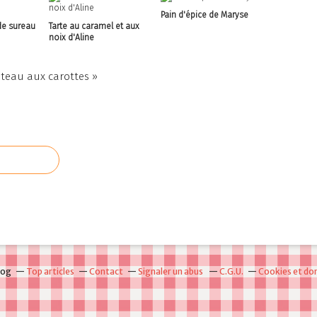
Pain d'épice de Maryse
de sureau
Tarte au caramel et aux
noix d'Aline
teau aux carottes »
log
Top articles
Contact
Signaler un abus
C.G.U.
Cookies et do