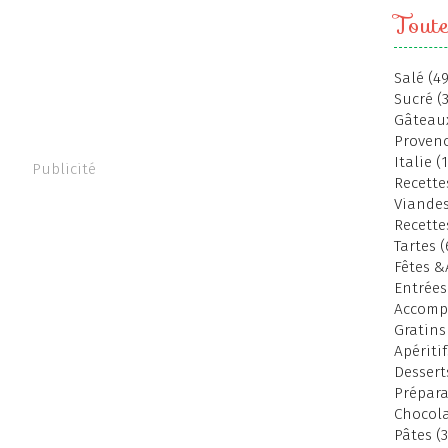
Toute
Salé (49
Sucré (
Gâteaux
Provenc
Italie (
Publicité
Recettes
Viandes
Recette
Tartes (
Fêtes &
Entrées
Accomp
Gratins
Apéritif
Dessert
Prépara
Chocola
Pâtes (3