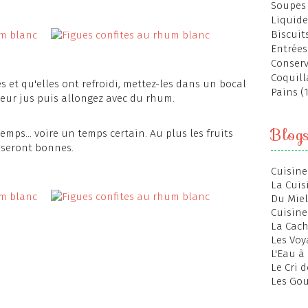
Soupes 
Liquide
Biscuits
Entrées
Conserv
Coquill
s et qu'elles ont refroidi, mettez-les dans un bocal
Pains (
ur jus puis allongez avec du rhum.
Blog
mps... voire un temps certain. Au plus les fruits
 seront bonnes.
Cuisine
La Cuis
Du Miel
Cuisine
La Cac
Les Voy
L'Eau à
Le Cri 
Les Gou