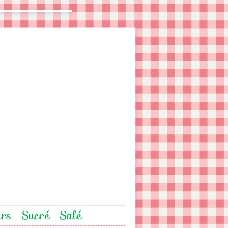
urs
Sucré
Salé