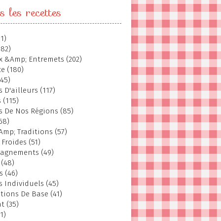
s les recettes
1)
382)
 &Amp; Entremets (202)
e (180)
145)
 D'ailleurs (117)
 (115)
s De Nos Régions (85)
68)
Amp; Traditions (57)
 Froides (51)
agnements (49)
 (48)
s (46)
s Individuels (45)
tions De Base (41)
t (35)
1)