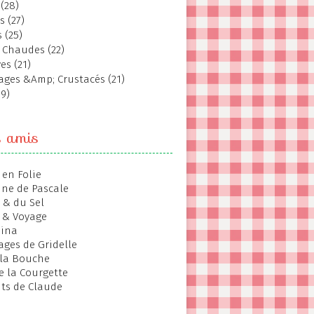
(28)
s (27)
 (25)
 Chaudes (22)
es (21)
ages &Amp; Crustacés (21)
19)
s amis
 en Folie
ine de Pascale
 & du Sel
 & Voyage
hina
ages de Gridelle
 la Bouche
de la Courgette
ts de Claude