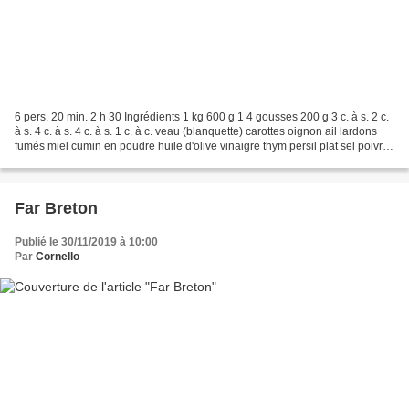
6 pers. 20 min. 2 h 30 Ingrédients 1 kg 600 g 1 4 gousses 200 g 3 c. à s. 2 c.
à s. 4 c. à s. 4 c. à s. 1 c. à c. veau (blanquette) carottes oignon ail lardons
fumés miel cumin en poudre huile d'olive vinaigre thym persil plat sel poivre
1 Coupez la viande...
Far Breton
Publié le 30/11/2019 à 10:00
Par
Cornello