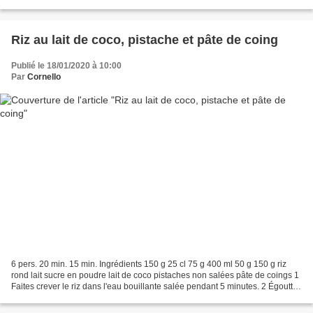
dénerver les rognons en retirant...
Riz au lait de coco, pistache et pâte de coing
Publié le 18/01/2020 à 10:00
Par
Cornello
6 pers. 20 min. 15 min. Ingrédients 150 g 25 cl 75 g 400 ml 50 g 150 g riz
rond lait sucre en poudre lait de coco pistaches non salées pâte de coings 1
Faites crever le riz dans l'eau bouillante salée pendant 5 minutes. 2 Égouttez
le riz, versez-le dans...