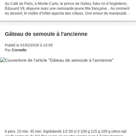
Au Café de Paris, à Monte-Carlo, le prince de Galles, futur roi d’Angleterre,
Édouard VII, déjeune avec une ravissante jeune fille française... Au moment
du dessert, le maître d’hôtel apporta des crêpes. Une erreur de manipulation
et la liqueur d'orange...
Gâteau de semoule à l'ancienne
Publié le 01/02/2020 à 10:00
Par
Cornello
6 pers. 10 min. 45 min. Ingrédients 1/2 50 cl 3 100 g 125 g 100 g citron lait