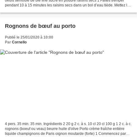
oeufs semoule de blé fine sucre en poudre raisins secs 1 Faites tremper
pendant 10 à 15 minutes les raisins secs dans un bol d’eau tiède. Mettez le
lait à bouillir et préchauffez...
Rognons de bœuf au porto
Publié le 25/01/2020 à 10:00
Par
Cornello
4 pers. 35 min. 35 min. Ingrédients 2 20 g 2 c. à s. 10 cl 20 cl 100 g 1 2 c. à c.
rognons (boeuf ou veau) beurre huile d'olive Porto crème fraîche entière
liquide champignons de Paris oignon moutarde (forte) 1 Commencez par