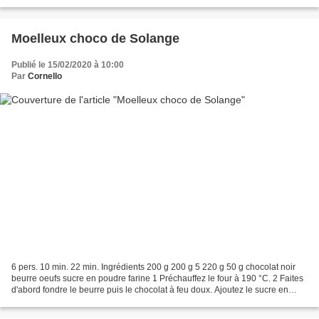
marmite, mettez l'eau et le bouillon...
Moelleux choco de Solange
Publié le 15/02/2020 à 10:00
Par
Cornello
6 pers. 10 min. 22 min. Ingrédients 200 g 200 g 5 220 g 50 g chocolat noir
beurre oeufs sucre en poudre farine 1 Préchauffez le four à 190 °C. 2 Faites
d'abord fondre le beurre puis le chocolat à feu doux. Ajoutez le sucre en
poudre, remuez et laissez...