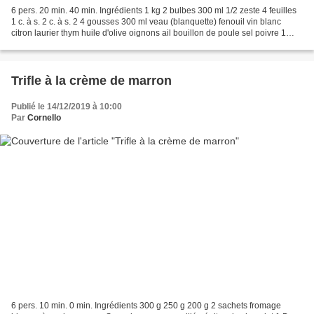
6 pers. 20 min. 40 min. Ingrédients 1 kg 2 bulbes 300 ml 1/2 zeste 4 feuilles
1 c. à s. 2 c. à s. 2 4 gousses 300 ml veau (blanquette) fenouil vin blanc
citron laurier thym huile d'olive oignons ail bouillon de poule sel poivre 1
Faites chauffer l'huile...
Trifle à la crème de marron
Publié le 14/12/2019 à 10:00
Par
Cornello
6 pers. 10 min. 0 min. Ingrédients 300 g 250 g 200 g 2 sachets fromage