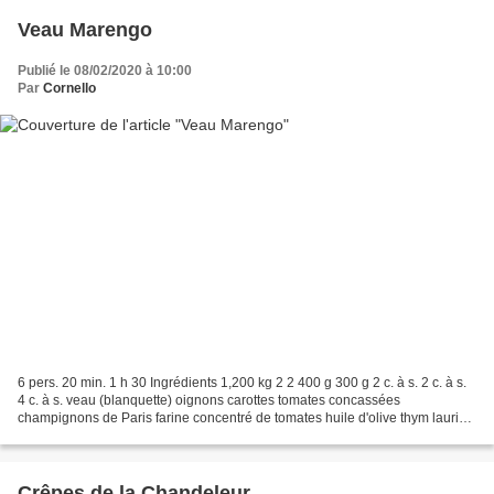
Veau Marengo
Publié le 08/02/2020 à 10:00
Par
Cornello
6 pers. 20 min. 1 h 30 Ingrédients 1,200 kg 2 2 400 g 300 g 2 c. à s. 2 c. à s.
4 c. à s. veau (blanquette) oignons carottes tomates concassées
champignons de Paris farine concentré de tomates huile d'olive thym laurier
sel poivre 1 Coupez la viande en...
Crêpes de la Chandeleur