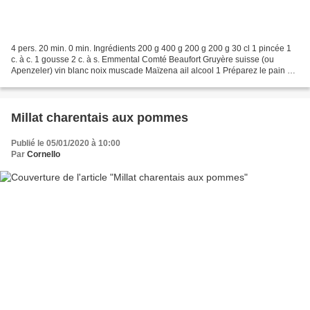
4 pers. 20 min. 0 min. Ingrédients 200 g 400 g 200 g 200 g 30 cl 1 pincée 1
c. à c. 1 gousse 2 c. à s. Emmental Comté Beaufort Gruyère suisse (ou
Apenzeler) vin blanc noix muscade Maïzena ail alcool 1 Préparez le pain en
le coupant en gros dés, le mieux...
Millat charentais aux pommes
Publié le 05/01/2020 à 10:00
Par
Cornello