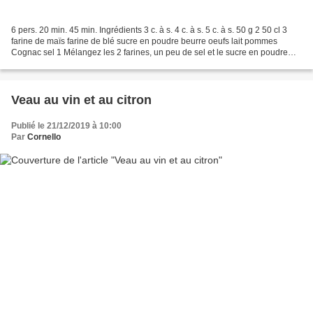
6 pers. 20 min. 45 min. Ingrédients 3 c. à s. 4 c. à s. 5 c. à s. 50 g 2 50 cl 3
farine de maïs farine de blé sucre en poudre beurre oeufs lait pommes
Cognac sel 1 Mélangez les 2 farines, un peu de sel et le sucre en poudre
puis formez un puits. Ajoutez...
Veau au vin et au citron
Publié le 21/12/2019 à 10:00
Par
Cornello