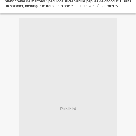
blanc crème de marrons Speculoos sucre vanillé pépites de chocolat 1 Dans
un saladier, mélangez le fromage blanc et le sucre vanillé. 2 Émiettez les
Spéculoos et déposez-les dans 6...
Publicité