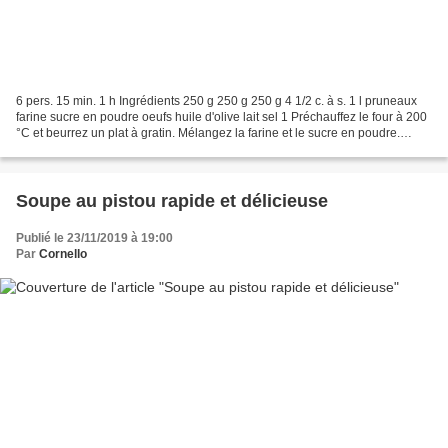
6 pers. 15 min. 1 h Ingrédients 250 g 250 g 250 g 4 1/2 c. à s. 1 l pruneaux
farine sucre en poudre oeufs huile d'olive lait sel 1 Préchauffez le four à 200
°C et beurrez un plat à gratin. Mélangez la farine et le sucre en poudre.
Formez un puits pour...
Soupe au pistou rapide et délicieuse
Publié le 23/11/2019 à 19:00
Par
Cornello