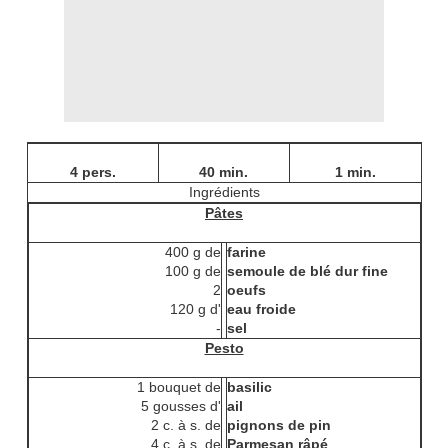
4 pers.
40 min.
1 min.
Ingrédients
Pâtes
400 g de
farine
100 g de
semoule de blé dur fine
2
oeufs
120 g d'
eau froide
-
sel
Pesto
1 bouquet de
basilic
5 gousses d'
ail
2 c. à s. de
pignons de pin
4 c. à s. de
Parmesan râpé