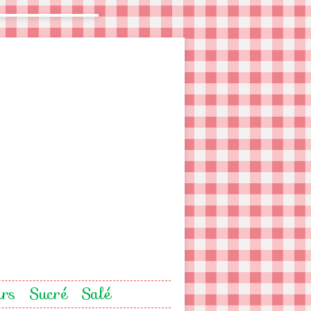
urs
Sucré
Salé