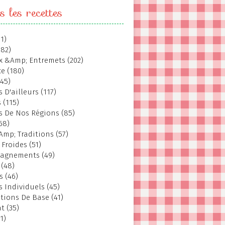
s les recettes
1)
382)
 &Amp; Entremets (202)
e (180)
145)
 D'ailleurs (117)
 (115)
s De Nos Régions (85)
68)
Amp; Traditions (57)
 Froides (51)
agnements (49)
 (48)
s (46)
s Individuels (45)
tions De Base (41)
t (35)
1)