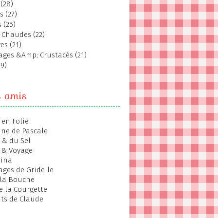
(28)
s (27)
 (25)
 Chaudes (22)
es (21)
ages &Amp; Crustacés (21)
19)
s amis
 en Folie
ine de Pascale
 & du Sel
 & Voyage
hina
ages de Gridelle
 la Bouche
de la Courgette
ts de Claude