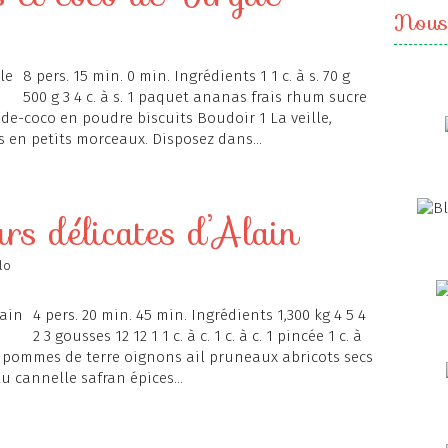
Nous
8 pers. 15 min. 0 min. Ingrédients 1 1 c. à s. 70 g
500 g 3 4 c. à s. 1 paquet ananas frais rhum sucre
e-coco en poudre biscuits Boudoir 1 La veille,
s en petits morceaux. Disposez dans...
rs délicates d’Alain
lo
4 pers. 20 min. 45 min. Ingrédients 1,300 kg 4 5 4
2 3 gousses 12 12 1 1 c. à c. 1 c. à c. 1 pincée 1 c. à
s pommes de terre oignons ail pruneaux abricots secs
 cannelle safran épices...