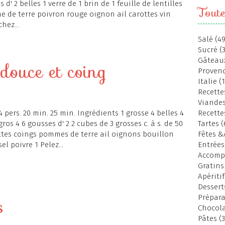
 d' 2 belles 1 verre de 1 brin de 1 feuille de lentilles
Toute
e de terre poivron rouge oignon ail carottes vin
hez...
Salé (49
Sucré (
Gâteaux
douce et coing
Provenc
Italie (
Recettes
Viandes
4 pers. 20 min. 25 min. Ingrédients 1 grosse 4 belles 4
Recette
gros 4 6 gousses d' 2 2 cubes de 3 grosses c. à s. de 50
Tartes (
rottes coings pommes de terre ail oignons bouillon
Fêtes &
l poivre 1 Pelez...
Entrées
Accomp
Gratins
Apéritif
Dessert
Prépara
s
Chocola
Pâtes (3