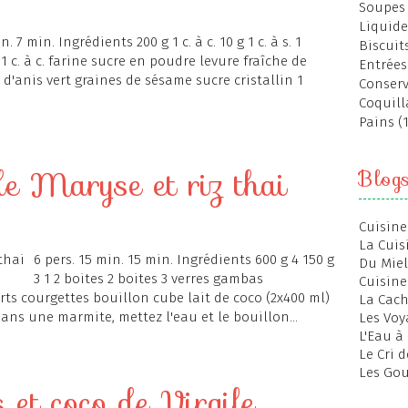
Soupes 
Liquide
. 7 min. Ingrédients 200 g 1 c. à c. 10 g 1 c. à s. 1
Biscuits
. 1 c. à c. farine sucre en poudre levure fraîche de
Entrées
 d'anis vert graines de sésame sucre cristallin 1
Conserv
Coquill
Pains (
de Maryse et riz thai
Blog
Cuisine
La Cuis
6 pers. 15 min. 15 min. Ingrédients 600 g 4 150 g
Du Miel
3 1 2 boites 2 boites 3 verres gambas
Cuisine
rts courgettes bouillon cube lait de coco (2x400 ml)
La Cac
Dans une marmite, mettez l'eau et le bouillon...
Les Voy
L'Eau à
Le Cri 
Les Gou
 et coco de Virgile