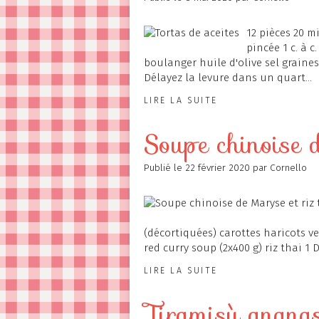
12 pièces 20 min
pincée 1 c. à c
boulanger huile d'olive sel graines
Délayez la levure dans un quart...
LIRE LA SUITE
Soupe chinoise 
Publié le
22 février 2020
par Cornello
(décortiquées) carottes haricots ve
red curry soup (2x400 g) riz thai 1 
LIRE LA SUITE
Tiramisù ananas