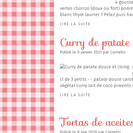
4 gousses
vertes chorizo (doux ou fort) pomm
blanc thym laurier 1 Pelez puis hac
LIRE LA SUITE
Curry de patate 
Publié le
9 janvier 2021
par Cornello
cl de 3 petits - - patate douce ca
végétal curry lait de coco piments se
LIRE LA SUITE
Tortas de aceite
Publié le
8 mai 2020
par Cornello