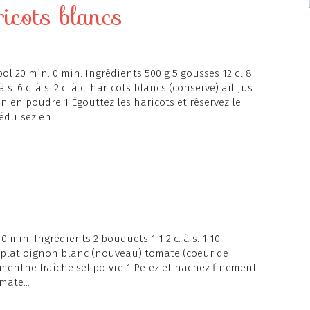
cots blancs
bol 20 min. 0 min. Ingrédients 500 g 5 gousses 12 cl 8
 à s. 6 c. à s. 2 c. à c. haricots blancs (conserve) ail jus
n en poudre 1 Égouttez les haricots et réservez le
éduisez en...
 0 min. Ingrédients 2 bouquets 1 1 2 c. à s. 1 10
l plat oignon blanc (nouveau) tomate (coeur de
menthe fraîche sel poivre 1 Pelez et hachez finement
mate...