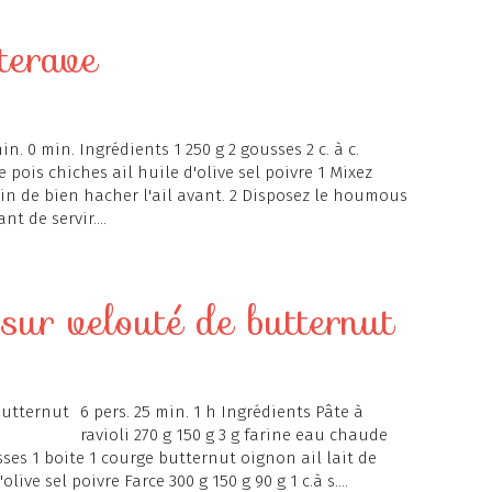
terave
in. 0 min. Ingrédients 1 250 g 2 gousses 2 c. à c.
e pois chiches ail huile d'olive sel poivre 1 Mixez
in de bien hacher l'ail avant. 2 Disposez le houmous
t de servir....
 sur velouté de butternut
6 pers. 25 min. 1 h Ingrédients Pâte à
ravioli 270 g 150 g 3 g farine eau chaude
sses 1 boite 1 courge butternut oignon ail lait de
ive sel poivre Farce 300 g 150 g 90 g 1 c.à s....