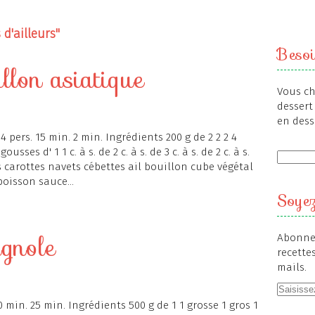
 d'ailleurs"
Besoi
llon asiatique
Vous ch
dessert 
en dess
4 pers. 15 min. 2 min. Ingrédients 200 g de 2 2 2 4
gousses d' 1 1 c. à s. de 2 c. à s. de 3 c. à s. de 2 c. à s.
ues carottes navets cébettes ail bouillon cube végétal
oisson sauce...
Soyez
agnole
Abonnez
recette
mails.
10 min. 25 min. Ingrédients 500 g de 1 1 grosse 1 gros 1