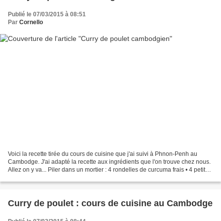
Publié le 07/03/2015 à 08:51
Par
Cornello
Voici la recette tirée du cours de cuisine que j'ai suivi à Phnon-Penh au
Cambodge. J'ai adapté la recette aux ingrédients que l'on trouve chez nous.
Allez on y va... Piler dans un mortier : 4 rondelles de curcuma frais • 4 petits
carrés de Galanga frais...
Curry de poulet : cours de cuisine au Cambodge