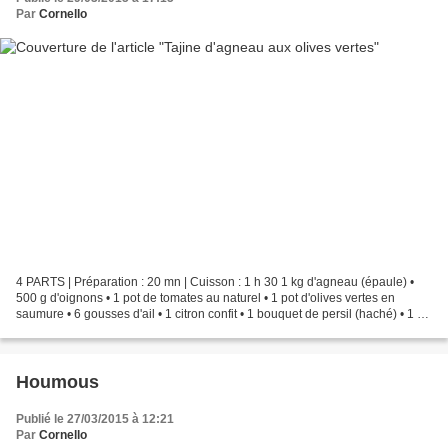
Par
Cornello
4 PARTS | Préparation : 20 mn | Cuisson : 1 h 30 1 kg d'agneau (épaule) •
500 g d'oignons • 1 pot de tomates au naturel • 1 pot d'olives vertes en
saumure • 6 gousses d'ail • 1 citron confit • 1 bouquet de persil (haché) • 1 c.
à soupe de coriandre en...
Houmous
Publié le 27/03/2015 à 12:21
Par
Cornello