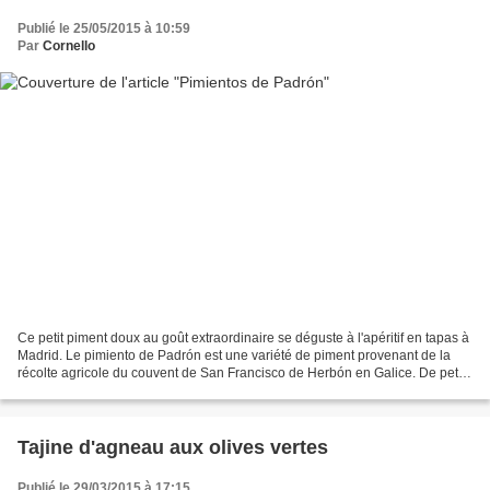
Publié le 25/05/2015 à 10:59
Par
Cornello
Ce petit piment doux au goût extraordinaire se déguste à l'apéritif en tapas à
Madrid. Le pimiento de Padrón est une variété de piment provenant de la
récolte agricole du couvent de San Francisco de Herbón en Galice. De petite
taille, entre 5 et pas plus...
Tajine d'agneau aux olives vertes
Publié le 29/03/2015 à 17:15