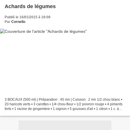
Achards de légumes
Publié le 16/01/2015 à 18:08
Par
Cornello
3 BOCAUX (500 ml) | Préparation : 45 mn | Cuisson : 2 mn 1/2 chou blanc •
20 haricots verts • 3 carottes • 1/4 chou-fleur • 1/2 poivron rouge • 4 piments
forts • 1 racine de gingembre • 1 oignon • 5 gousses d'ail • 1 citron • 1 c. à
soupe de graines de...