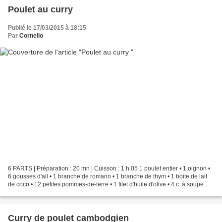
Poulet au curry
Publié le 17/03/2015 à 18:15
Par
Cornello
6 PARTS | Préparation : 20 mn | Cuisson : 1 h 05 1 poulet entier • 1 oignon •
6 gousses d'ail • 1 branche de romarin • 1 branche de thym • 1 boite de lait
de coco • 12 petites pommes-de-terre • 1 filet d'huile d'olive • 4 c. à soupe de
poudre de curry...
Curry de poulet cambodgien