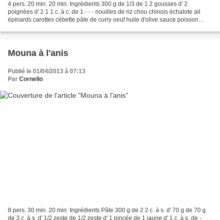
4 pers. 20 min. 20 min. Ingrédients 300 g de 1/3 de 1 2 gousses d' 2
poignées d' 2 1 1 c. à c. de 1 - - - nouilles de riz chou chinois échalote ail
épinards carottes cébette pâte de curry oeuf huile d'olive sauce poisson
sauce soja 1 Lavez et pelez les...
Mouna à l'anis
Publié le 01/04/2013 à 07:13
Par
Cornello
8 pers. 30 min. 20 min. Ingrédients Pâte 300 g de 2 2 c. à s. d' 70 g de 70 g
de 3 c. à s. d' 1/2 zeste de 1/2 zeste d' 1 pincée de 1 jaune d' 1 c. à s. de -