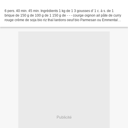
6 pers. 40 min. 45 min. Ingrédients 1 kg de 1 3 gousses d' 1 c. à s. de 1
brique de 150 g de 100 g de 1 150 g de - - - courge oignon ail pâte de curry
rouge crème de soja bio riz thaï lardons oeuf bio Parmesan ou Emmental
huile d'olive sel poivre 1 Dans...
Publicité