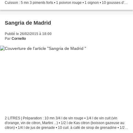
Cuisson : 5 mn 3 piments forts • 1 poivron rouge • 1 oignon • 10 gousses d'ail
• huile d'olive • 1 c. à café...
Sangria de Madrid
Publié le 26/02/2015 à 18:00
Par
Cornello
2 LITRES | Préparation : 10 mn 3/4 l de vin rouge • 1/4 l de vin cuit (vin
d'orange, vin de citron, Martini ...) • 1/2 l de Kas citron (boisson gazeuse au
citron) • 1/4 l de jus de grenade • 10 cuil. à café de sirop de grenadine • 1/2 c.
à café de cannelle...