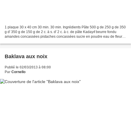
1 plaque 30 x 40 cm 30 min. 30 min. Ingrédients Pâte 500 g de 250 g de 350
g d' 350 g de 150 g de 2 c. à s. d' 2 c. à c. de pâte Kadayıf beurre fondu
amandes concassées pistaches concassées sucre en poudre eau de fleur
d'oranger cannelle en poudre Sirop...
Baklava aux noix
Publié le 02/03/2013 à 08:00
Par
Cornello