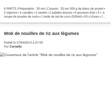
6 PARTS | Préparation : 30 mn | Cuisson : 35 mn 500 g de blanc de poulet •
2 oignons • 4 carottes • 2 navets • 2 patates douces • 6 gousses d'ail • 3 c. à
soupe de poudre de curry • 1 boite de lait de coco (500ml) • 50 cl d'eau • 1
filet d'huile d'olive...
Wok de nouilles de riz aux légumes
Publié le 27/04/2013 à 07:05
Par
Cornello