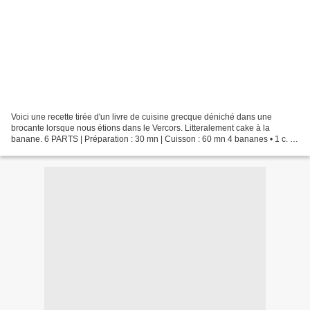
Voici une recette tirée d'un livre de cuisine grecque déniché dans une
brocante lorsque nous étions dans le Vercors. Litteralement cake à la
banane. 6 PARTS | Préparation : 30 mn | Cuisson : 60 mn 4 bananes • 1 c. à
soupe de rhum • 125 g de farine • 1...