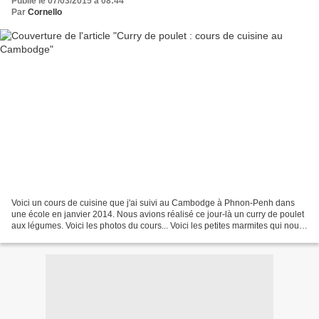
Publié le 07/03/2015 à 08:44
Par
Cornello
Voici un cours de cuisine que j'ai suivi au Cambodge à Phnon-Penh dans
une école en janvier 2014. Nous avions réalisé ce jour-là un curry de poulet
aux légumes. Voici les photos du cours... Voici les petites marmites qui nous
ont servi à cuisiner. La...