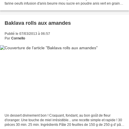
farine oeufs infusion d'anis beurre mou sucre en poudre anis vert en grains
citron bio orange...
Baklava rolls aux amandes
Publié le 07/03/2013 à 06:57
Par
Cornello
Un dessert divinement bon ! Craquant, fondant, au bon goût de fleur
d'oranger. Une touche de miel irrésistible... une recette simple et rapide ! 30
pièces 30 min. 25 min. Ingrédients Pâte 20 feuilles de 150 g de 250 g d' pâte