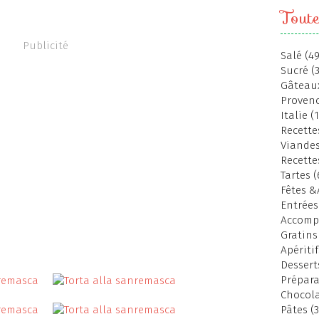
Toute
Publicité
Salé (49
Sucré (
Gâteaux
Provenc
Italie (
Recettes
Viandes
Recette
Tartes (
Fêtes &
Entrées
Accomp
Gratins
Apéritif
Dessert
Prépara
Chocola
Pâtes (3