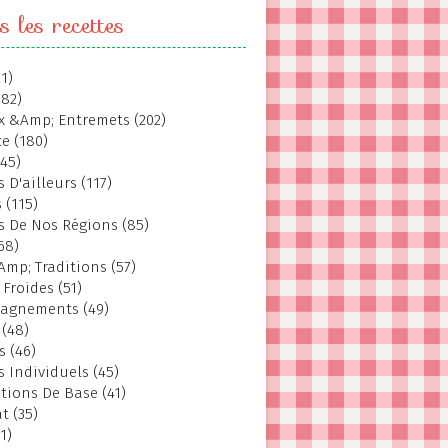
s les recettes
1)
382)
 &Amp; Entremets (202)
e (180)
145)
 D'ailleurs (117)
 (115)
s De Nos Régions (85)
68)
Amp; Traditions (57)
 Froides (51)
agnements (49)
 (48)
s (46)
s Individuels (45)
tions De Base (41)
t (35)
1)