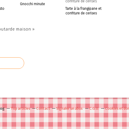
Gnocchi minute
sto
Tarte à la frangipane et
confiture de cerises
utarde maison »
log
Top articles
Contact
Signaler un abus
C.G.U.
Cookies et do