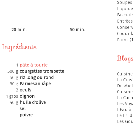
Soupes 
Liquide
Biscuits
Entrées
Conserv
20 min.
50 min.
Coquill
Pains (
Ingrédients
Blog
1
pâte à tourte
500 g
courgettes trompette
Cuisine
50 g
riz long ou rond
La Cuis
50 g
Parmesan râpé
Du Miel
2
oeufs
Cuisine
1 gros
oignon
La Cac
40 g
huile d'olive
Les Voy
-
sel
L'Eau à
-
poivre
Le Cri 
Les Gou