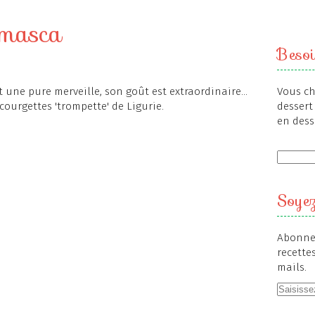
emasca
Besoi
 une pure merveille, son goût est extraordinaire...
Vous ch
 courgettes 'trompette' de Ligurie.
dessert 
en dess
Soyez
Abonnez
recette
mails.