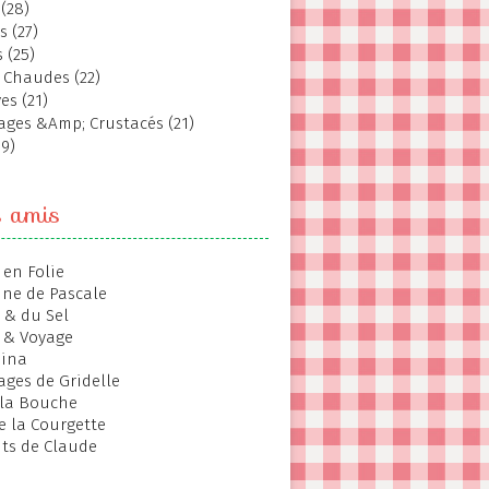
(28)
s (27)
 (25)
 Chaudes (22)
es (21)
ages &Amp; Crustacés (21)
19)
s amis
 en Folie
ine de Pascale
 & du Sel
 & Voyage
hina
ages de Gridelle
 la Bouche
de la Courgette
ts de Claude