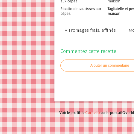
Risotto de saucisses aux
Tagliatelle et pe
cèpes
maison
« Fromages frais, affinés...
Mo
Commentez cette recette
Ajouter un commentaire
Voir le profil de
Cornello
sur le portail Overb