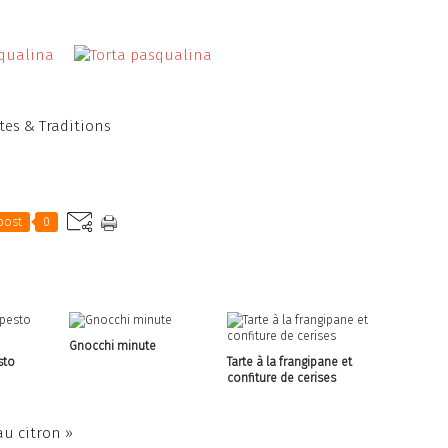
tes & Traditions
post
0
Gnocchi minute
sto
Tarte à la frangipane et
confiture de cerises
au citron »