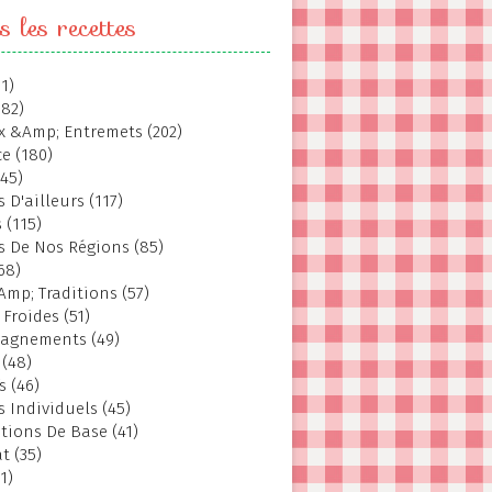
s les recettes
1)
382)
 &Amp; Entremets (202)
e (180)
145)
 D'ailleurs (117)
 (115)
s De Nos Régions (85)
68)
Amp; Traditions (57)
 Froides (51)
agnements (49)
 (48)
s (46)
s Individuels (45)
tions De Base (41)
t (35)
1)