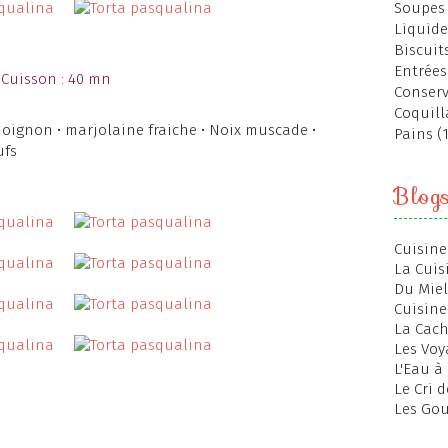
Soupes 
Liquide
Biscuits
Entrées
 Cuisson : 40 mn
Conserv
Coquill
 1 oignon • marjolaine fraiche • Noix muscade •
Pains (
ufs
Blog
Cuisine
La Cuis
Du Miel
Cuisine
La Cac
Les Voy
L'Eau à
Le Cri 
Les Gou