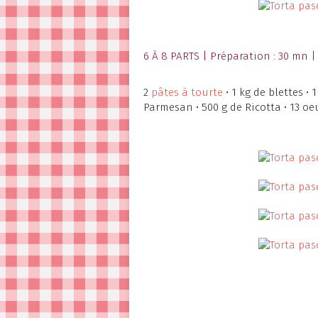
6 À 8 PARTS | Préparation : 30 mn |
2
pâtes à tourte
• 1 kg de blettes •
Parmesan • 500 g de Ricotta • 13 oe