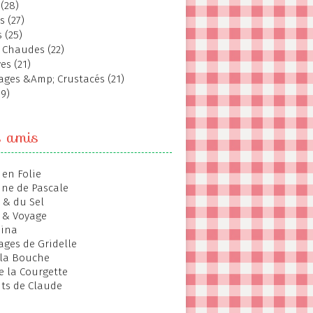
(28)
s (27)
 (25)
 Chaudes (22)
es (21)
ages &Amp; Crustacés (21)
19)
s amis
 en Folie
ine de Pascale
 & du Sel
 & Voyage
hina
ages de Gridelle
 la Bouche
de la Courgette
ts de Claude