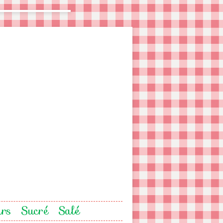
urs
Sucré
Salé