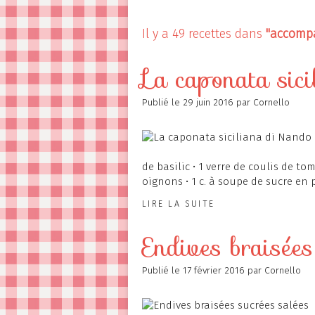
Contact
Il y a 49 recettes dans
"accomp
La caponata sic
Publié le
29 juin 2016
par Cornello
de basilic • 1 verre de coulis de to
oignons • 1 c. à soupe de sucre en p
LIRE LA SUITE
Endives braisées
Publié le
17 février 2016
par Cornello