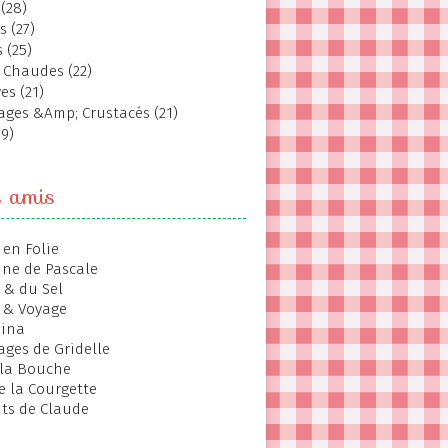
(28)
s (27)
 (25)
 Chaudes (22)
es (21)
ages &Amp; Crustacés (21)
19)
s amis
 en Folie
ine de Pascale
 & du Sel
 & Voyage
hina
ages de Gridelle
 la Bouche
de la Courgette
ts de Claude