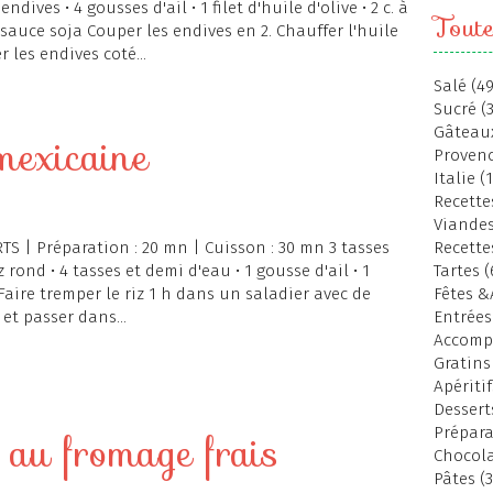
endives • 4 gousses d'ail • 1 filet d'huile d'olive • 2 c. à
Toute
 sauce soja Couper les endives en 2. Chauffer l'huile
 les endives coté...
Salé (49
Sucré (
Gâteaux
mexicaine
Provenc
Italie (
Recettes
Viandes
TS | Préparation : 20 mn | Cuisson : 30 mn 3 tasses
Recette
z rond • 4 tasses et demi d'eau • 1 gousse d'ail • 1
Tartes (
l Faire tremper le riz 1 h dans un saladier avec de
Fêtes &
et passer dans...
Entrées
Accomp
Gratins
Apéritif
Dessert
Prépara
n au fromage frais
Chocola
Pâtes (3