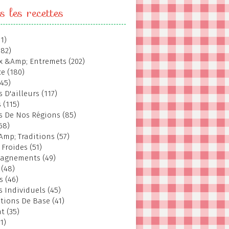
s les recettes
1)
382)
 &Amp; Entremets (202)
e (180)
145)
 D'ailleurs (117)
 (115)
s De Nos Régions (85)
68)
Amp; Traditions (57)
 Froides (51)
agnements (49)
 (48)
s (46)
s Individuels (45)
tions De Base (41)
t (35)
1)