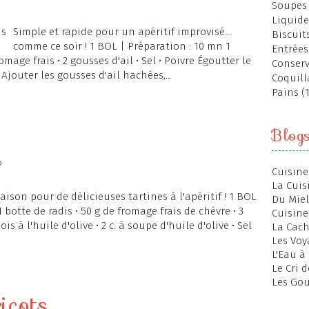
Soupes 
Liquide
Simple et rapide pour un apéritif improvisé...
Biscuits
comme ce soir ! 1 BOL | Préparation : 10 mn 1
Entrées
omage frais • 2 gousses d'ail • Sel • Poivre Égoutter le
Conserv
Ajouter les gousses d'ail hachées,...
Coquill
Pains (
Blog
o
Cuisine
La Cuis
son pour de délicieuses tartines à l'apéritif ! 1 BOL
Du Miel
 botte de radis • 50 g de fromage frais de chèvre • 3
Cuisine
ois à l'huile d'olive • 2 c. à soupe d'huile d'olive • Sel
La Cac
Les Voy
L'Eau à
Le Cri 
Les Gou
icots