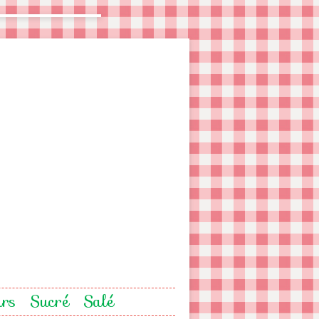
urs
Sucré
Salé