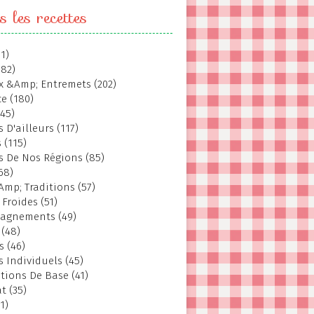
s les recettes
1)
382)
 &Amp; Entremets (202)
e (180)
145)
 D'ailleurs (117)
 (115)
s De Nos Régions (85)
68)
Amp; Traditions (57)
 Froides (51)
agnements (49)
 (48)
s (46)
s Individuels (45)
tions De Base (41)
t (35)
1)