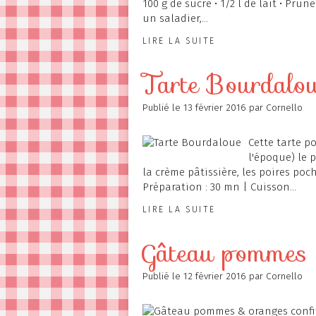
100 g de sucre • 1/2 l de lait • Pru
un saladier,...
LIRE LA SUITE
Tarte Bourdalo
Publié le
13 février 2016
par Cornello
Cette tarte p
l'époque) le p
la crème pâtissière, les poires poc
Préparation : 30 mn | Cuisson...
LIRE LA SUITE
Gâteau pommes &
Publié le
12 février 2016
par Cornello