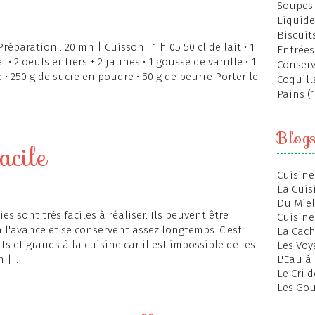
Soupes 
Liquide
Biscuits
Préparation : 20 mn | Cuisson : 1 h 05 50 cl de lait • 1
Entrées
l • 2 oeufs entiers + 2 jaunes • 1 gousse de vanille • 1
Conserv
 • 250 g de sucre en poudre • 50 g de beurre Porter le
Coquill
Pains (
Blog
acile
Cuisine
La Cuis
Du Miel
es sont très faciles à réaliser. Ils peuvent être
Cuisine
 l'avance et se conservent assez longtemps. C'est
La Cac
ts et grands à la cuisine car il est impossible de les
Les Voy
 |...
L'Eau à
Le Cri 
Les Gou