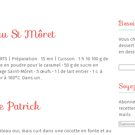
Besoi
 au St Môret
Vous ch
dessert 
en dess
RTS | Préparation : 15 mn | Cuisson : 1 h 10 100 g de
e en poudre pour le caramel • 50 g de sucre en
e Saint-Môret • 5 œufs • 1 l de lait entier • 1 c. à
r à 180°C. Dans un...
Soyez
e Patrick
Abonnez
recette
mails.
teau oui, mais cuit dans une cocotte en fonte et au