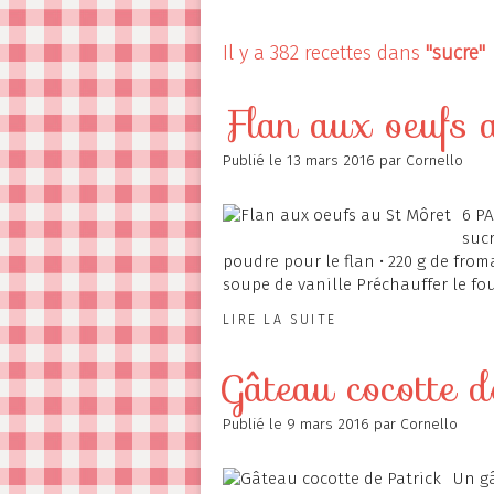
Contact
Il y a 382 recettes dans
"sucre"
Flan aux oeufs
Publié le
13 mars 2016
par Cornello
6 PA
sucr
poudre pour le flan • 220 g de fromag
soupe de vanille Préchauffer le fou
LIRE LA SUITE
Gâteau cocotte d
Publié le
9 mars 2016
par Cornello
Un gâ