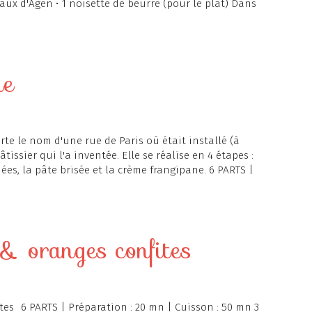
neaux d'Agen • 1 noisette de beurre (pour le plat) Dans
ue
orte le nom d'une rue de Paris où était installé (à
âtissier qui l'a inventée. Elle se réalise en 4 étapes :
hées, la pâte brisée et la crème frangipane. 6 PARTS |
 oranges confites
6 PARTS | Préparation : 20 mn | Cuisson : 50 mn 3