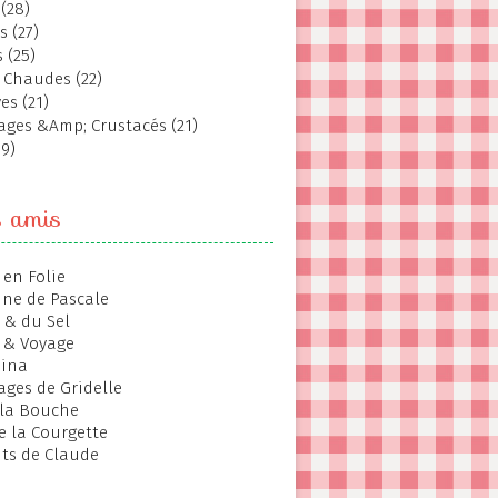
(28)
s (27)
 (25)
 Chaudes (22)
es (21)
ages &Amp; Crustacés (21)
19)
s amis
 en Folie
ine de Pascale
 & du Sel
 & Voyage
hina
ages de Gridelle
 la Bouche
de la Courgette
ts de Claude