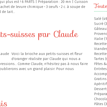
qui plus est ! 6 PARTS | Préparation : 20 mn | Cuisson
Toute
sachet de levure chimique • 3 oeufs • 2 c. à soupe de
de lait...
Salé (49
Sucré (
Gâteaux
its-suisses par Claude
Provenc
Italie (
Recettes
Viandes
Voici la brioche aux petits-suisses et fleur
Recette
d'oranger réalisée par Claude qui nous a
Tartes (
essions... Comme Claude, n'hésitez pas à nous faire
Fêtes &
publierons avec un grand plaisir. Pour nous
Entrées
Accomp
Gratins
Apéritif
Dessert
Prépara
Chocola
ais
Pâtes (3