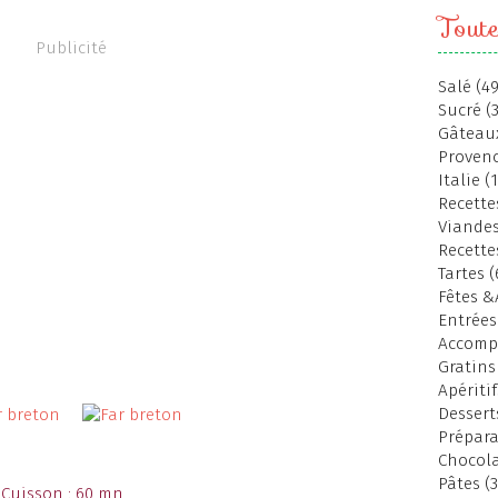
Toute
Publicité
Salé (49
Sucré (
Gâteaux
Provenc
Italie (
Recettes
Viandes
Recette
Tartes (
Fêtes &
Entrées
Accomp
Gratins
Apéritif
Dessert
Prépara
Chocola
Pâtes (3
 Cuisson : 60 mn