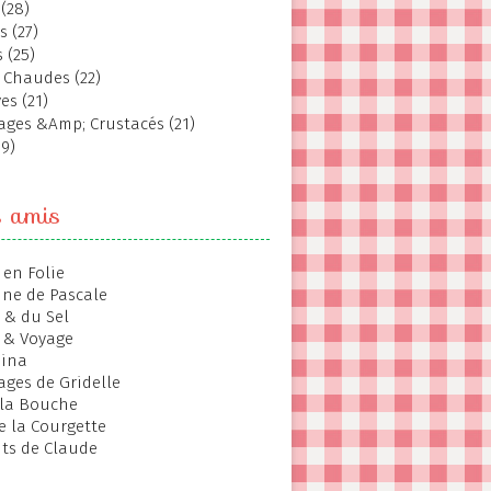
(28)
s (27)
 (25)
 Chaudes (22)
es (21)
ages &Amp; Crustacés (21)
19)
s amis
 en Folie
ine de Pascale
 & du Sel
 & Voyage
hina
ages de Gridelle
 la Bouche
de la Courgette
ts de Claude