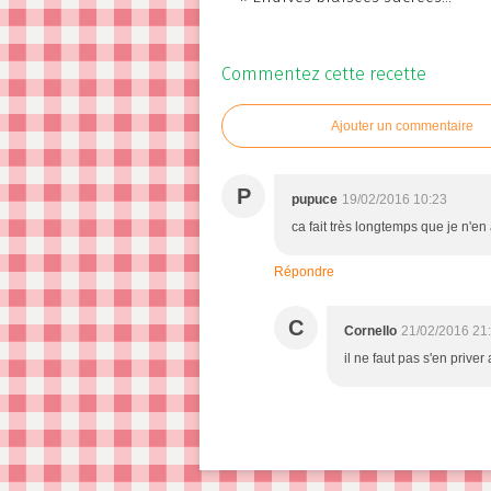
Commentez cette recette
Ajouter un commentaire
P
pupuce
19/02/2016 10:23
ca fait très longtemps que je n'e
Répondre
C
Cornello
21/02/2016 21
il ne faut pas s'en priver 