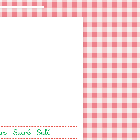
urs
Sucré
Salé