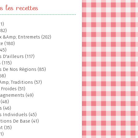
s les recettes
1)
382)
 &Amp; Entremets (202)
e (180)
145)
 D'ailleurs (117)
 (115)
s De Nos Régions (85)
68)
Amp; Traditions (57)
 Froides (51)
agnements (49)
 (48)
s (46)
s Individuels (45)
tions De Base (41)
t (35)
1)