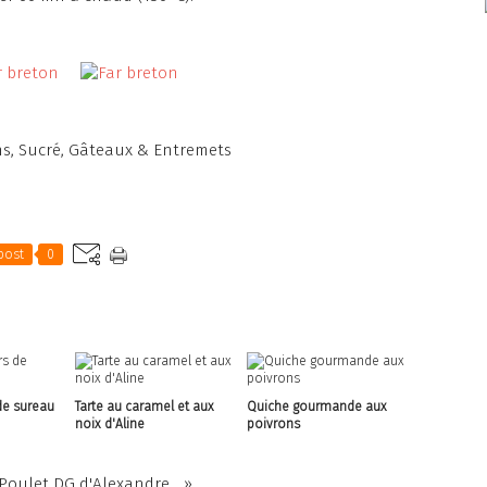
ns
,
Sucré
,
Gâteaux & Entremets
post
0
de sureau
Tarte au caramel et aux
Quiche gourmande aux
noix d'Aline
poivrons
Poulet DG d'Alexandre... »