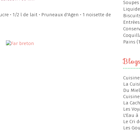
Soupes 
Liquide
sucre • 1/2 l de lait • Pruneaux d'Agen • 1 noisette de
Biscuits
Entrées
Conserv
Coquill
Pains (
Blog
Cuisine
La Cuis
Du Miel
Cuisine
La Cac
Les Voy
L'Eau à
Le Cri 
Les Gou