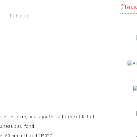
Nous
Publicité
 et le sucre, puis ajouter la farine et le lait.
pruneaux au fond.
er 60 mn à chaud (150°C).