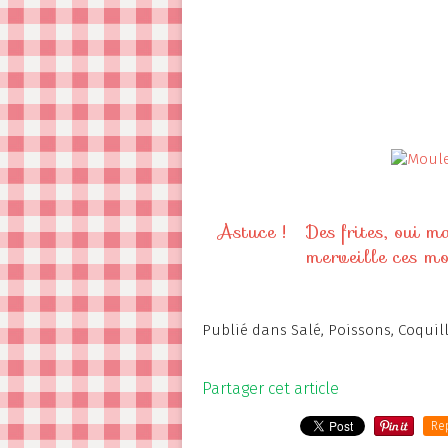
Astuce !
Des frites, oui 
merveille ces mo
Publié dans
Salé
,
Poissons
,
Coquil
Partager cet article
Re