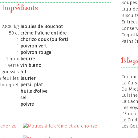
Soupes 
Ingrédients
Liquide
Biscuits
Entrées
2,800 kg
moules de Bouchot
Conserv
50 cl
crème fraîche entière
Coquill
1
chorizo doux (ou fort)
Pains (
1
poivron vert
1
poivron rouge
Blog
1 noix
beurre
1 verre
vin blanc
3 gousses
ail
Cuisine
2 feuilles
laurier
La Cuis
 bouquet
persil plat
Du Miel
huile d'olive
Cuisine
sel
La Cac
poivre
Les Voy
L'Eau à
Le Cri 
Les Gou