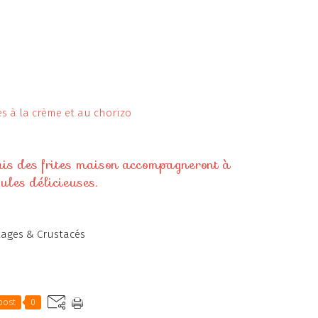
mais des frites maison accompagneront à
ules délicieuses.
lages & Crustacés
post
0