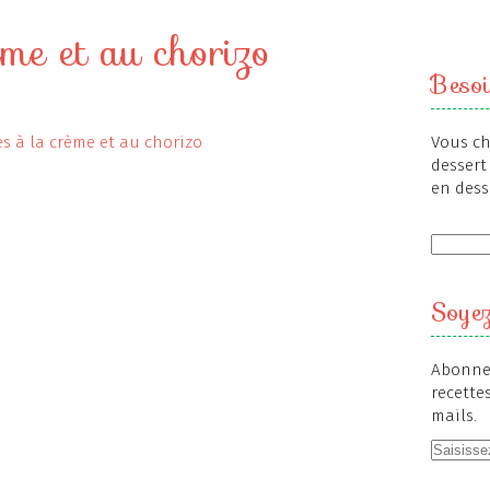
me et au chorizo
Besoi
Vous ch
dessert 
en dess
Soyez
Abonnez
recette
mails.