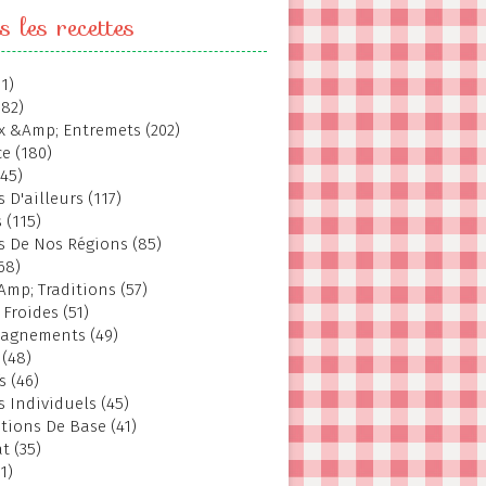
s les recettes
1)
382)
 &Amp; Entremets (202)
e (180)
145)
 D'ailleurs (117)
 (115)
s De Nos Régions (85)
68)
Amp; Traditions (57)
 Froides (51)
agnements (49)
 (48)
s (46)
s Individuels (45)
tions De Base (41)
t (35)
1)