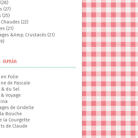
(28)
s (27)
 (25)
 Chaudes (22)
es (21)
ages &Amp; Crustacés (21)
19)
s amis
 en Folie
ine de Pascale
 & du Sel
 & Voyage
hina
ages de Gridelle
 la Bouche
de la Courgette
ts de Claude