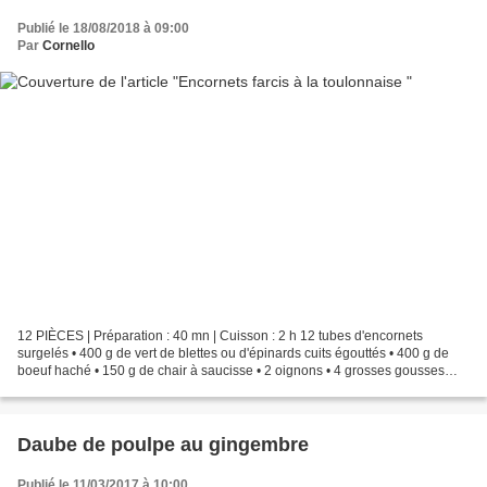
Publié le 18/08/2018 à 09:00
Par
Cornello
12 PIÈCES | Préparation : 40 mn | Cuisson : 2 h 12 tubes d'encornets
surgelés • 400 g de vert de blettes ou d'épinards cuits égouttés • 400 g de
boeuf haché • 150 g de chair à saucisse • 2 oignons • 4 grosses gousses
d'ail • 100 g de parmesan • 1 oeuf...
Daube de poulpe au gingembre
Publié le 11/03/2017 à 10:00