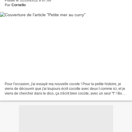
Publié le 31/10/2012 à 07:00
Par
Cornello
Pour l'occasion, j'ai essayé ma nouvelle cocote ! Pour la petite histoire, je
viens de découvrir que j'ai toujours écrit cocotte avec deux t comme ici, et je
viens de chercher dans le dico, ça s'écrit bien cocote, avec un seul "t" ! Bon,
c'est pas bien...