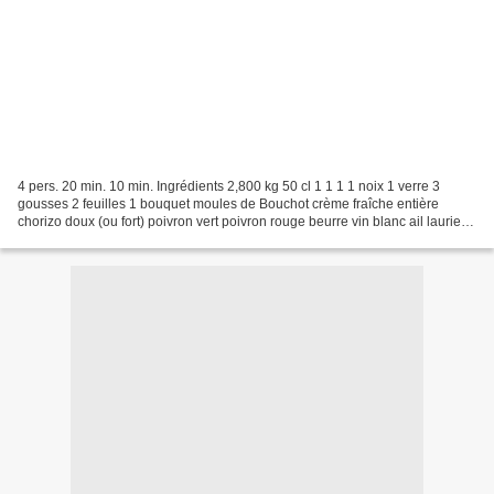
4 pers. 20 min. 10 min. Ingrédients 2,800 kg 50 cl 1 1 1 1 noix 1 verre 3
gousses 2 feuilles 1 bouquet moules de Bouchot crème fraîche entière
chorizo doux (ou fort) poivron vert poivron rouge beurre vin blanc ail laurier
persil plat huile d'olive sel...