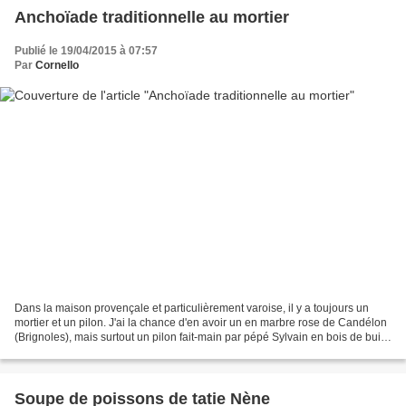
Anchoïade traditionnelle au mortier
Publié le 19/04/2015 à 07:57
Par
Cornello
Dans la maison provençale et particulièrement varoise, il y a toujours un
mortier et un pilon. J'ai la chance d'en avoir un en marbre rose de Candélon
(Brignoles), mais surtout un pilon fait-main par pépé Sylvain en bois de buis,
mon grand père. Pourquoi...
Soupe de poissons de tatie Nène