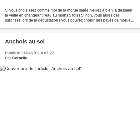
Si vous choisissez comme moi de la morue salée, veillez à bien la dessaler
la veille en changeant l'eau au moins 5 fois ! Si non, vous aurez des
surprises lors de la dégustation ! Vous pouvez choisir des pavés de morue
sous vide qui sont déjà à moitié...
Anchois au sel
Publié le 13/04/2011 à 07:27
Par
Cornello