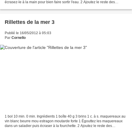
écrasez-le à la main pour bien faire sortir l'eau. 2 Ajoutez le reste des
ingrédients et mélangez....
Rillettes de la mer 3
Publié le 16/05/2012 à 05:03
Par
Cornello
1 bol 10 min. 0 min. Ingrédients 1 boîte 40 g 3 brins 1 c. à s. maquereaux au
vin blanc beurre mou estragon moutarde forte 1 Égouttez les maquereaux
dans un saladier puis écraser à la fourchette. 2 Ajoutez le reste des
ingrédients et mélangez. C'est prêt....