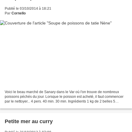
Publié le 03/10/2014 à 18:21
Par
Cornello
Voici le beau marché de Sanary dans le Var où l'on trouve de nombreux
poissons péchés du jour. Lorsque le poisson est acheté, il faut commencer
par le nettoyer... 4 pers. 40 min. 30 min. Ingrédients 1 kg de 2 belles 5
gousses d' 2 gros 1 sachet de 1 pincée...
Petite mer au curry