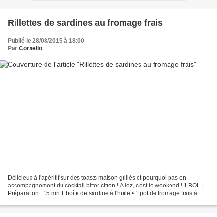
Rillettes de sardines au fromage frais
Publié le 28/08/2015 à 18:00
Par
Cornello
Délicieux à l'apéritif sur des toasts maison grillés et pourquoi pas en
accompagnement du cocktail bitter citron ! Allez, c'est le weekend ! 1 BOL |
Préparation : 15 mn 1 boîte de sardine à l'huile • 1 pot de fromage frais à
tartiner • Jus d' 1/2 citron...