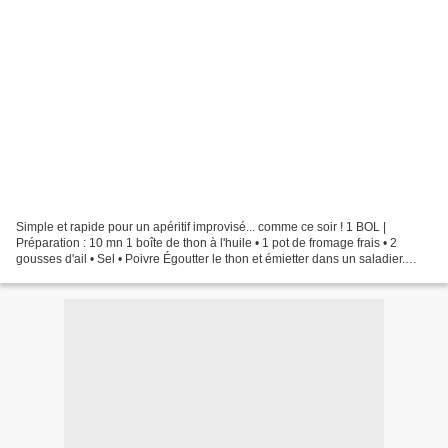
Simple et rapide pour un apéritif improvisé... comme ce soir ! 1 BOL |
Préparation : 10 mn 1 boîte de thon à l'huile • 1 pot de fromage frais • 2
gousses d'ail • Sel • Poivre Égoutter le thon et émietter dans un saladier.
Ajouter les gousses d'ail hachées,...