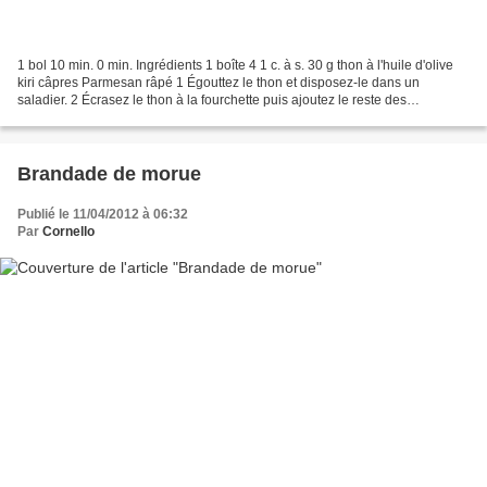
1 bol 10 min. 0 min. Ingrédients 1 boîte 4 1 c. à s. 30 g thon à l'huile d'olive
kiri câpres Parmesan râpé 1 Égouttez le thon et disposez-le dans un
saladier. 2 Écrasez le thon à la fourchette puis ajoutez le reste des
ingrédients. Mélangez, c'est prêt....
Brandade de morue
Publié le 11/04/2012 à 06:32
Par
Cornello