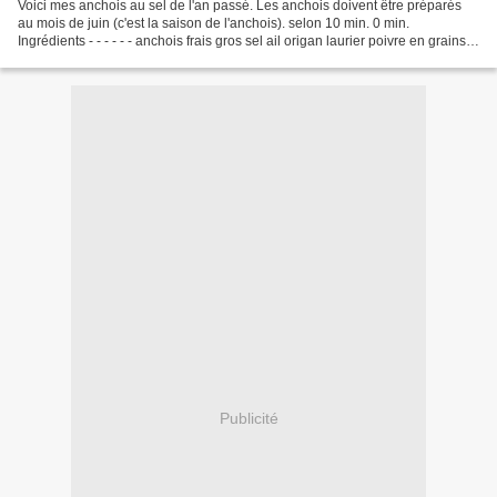
Voici mes anchois au sel de l'an passé. Les anchois doivent être préparés
au mois de juin (c'est la saison de l'anchois). selon 10 min. 0 min.
Ingrédients - - - - - - anchois frais gros sel ail origan laurier poivre en grains 1
Évidez les anchois et rangez-les...
Publicité