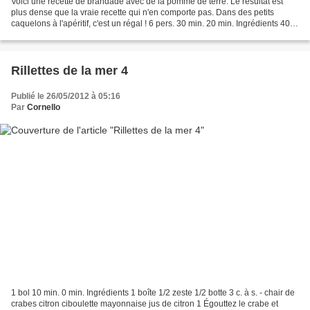
Voici une recette de brandade avec de la pomme de terre. Le résultat est
plus dense que la vraie recette qui n'en comporte pas. Dans des petits
caquelons à l'apéritif, c'est un régal ! 6 pers. 30 min. 20 min. Ingrédients 400
g 500 g 3 gousses 5 cl 5 cl...
Rillettes de la mer 4
Publié le 26/05/2012 à 05:16
Par
Cornello
1 bol 10 min. 0 min. Ingrédients 1 boîte 1/2 zeste 1/2 botte 3 c. à s. - chair de
crabes citron ciboulette mayonnaise jus de citron 1 Égouttez le crabe et