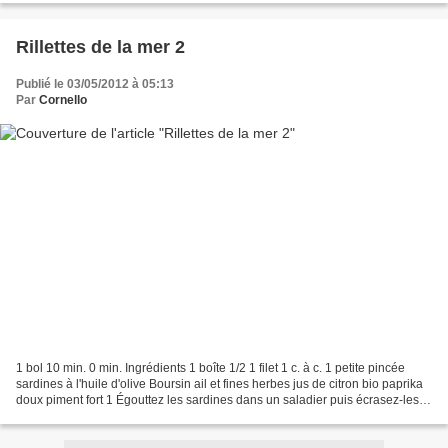
Rillettes de la mer 2
Publié le 03/05/2012 à 05:13
Par
Cornello
1 bol 10 min. 0 min. Ingrédients 1 boîte 1/2 1 filet 1 c. à c. 1 petite pincée
sardines à l'huile d'olive Boursin ail et fines herbes jus de citron bio paprika
doux piment fort 1 Égouttez les sardines dans un saladier puis écrasez-les à
la fourchette....