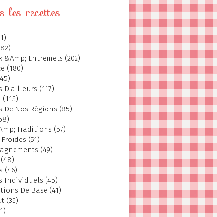
s les recettes
1)
382)
 &Amp; Entremets (202)
e (180)
145)
 D'ailleurs (117)
 (115)
s De Nos Régions (85)
68)
Amp; Traditions (57)
 Froides (51)
agnements (49)
 (48)
s (46)
s Individuels (45)
tions De Base (41)
t (35)
1)