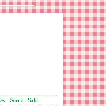
urs
Sucré
Salé