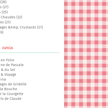
(28)
s (27)
 (25)
 Chaudes (22)
es (21)
ages &Amp; Crustacés (21)
19)
s amis
 en Folie
ine de Pascale
 & du Sel
 & Voyage
hina
ages de Gridelle
 la Bouche
de la Courgette
ts de Claude