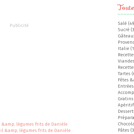
Toute
Salé (49
Publicité
Sucré (
Gâteaux
Provenc
Italie (
Recettes
Viandes
Recette
Tartes (
Fêtes &
Entrées
Accomp
Gratins
Apéritif
Dessert
Prépara
Chocola
Pâtes (3