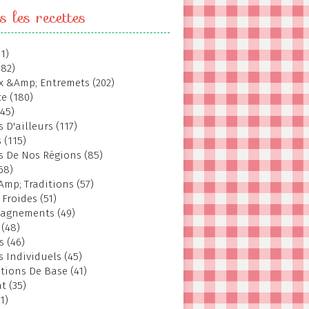
s les recettes
1)
382)
 &Amp; Entremets (202)
e (180)
145)
 D'ailleurs (117)
 (115)
s De Nos Régions (85)
68)
Amp; Traditions (57)
 Froides (51)
agnements (49)
 (48)
s (46)
s Individuels (45)
tions De Base (41)
t (35)
1)