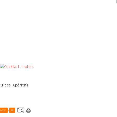
quides
,
Apéritifs
post
0