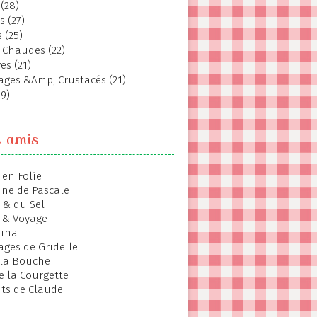
(28)
s (27)
 (25)
 Chaudes (22)
es (21)
ages &Amp; Crustacés (21)
19)
s amis
 en Folie
ine de Pascale
 & du Sel
 & Voyage
hina
ages de Gridelle
 la Bouche
de la Courgette
ts de Claude