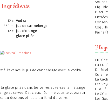
Soupes 
Ingrédients
Liquide
Biscuits
Entrées
12 cl
Vodka
Conserv
360 ml
jus de canneberge
Coquill
12 cl
jus d'orange
Pains (
-
glace pilée
Blog
Cuisine
La Cuis
Du Miel
z à l'avance le jus de canneberge avec la vodka
Cuisine
La Cac
Les Voy
la glace pilée dans les verres et versez le mélange
L'Eau à
range et servez. Délicieux ! Comme vous le voyez sur
Le Cri 
sse au dessous et reste au fond du verre.
Les Gou