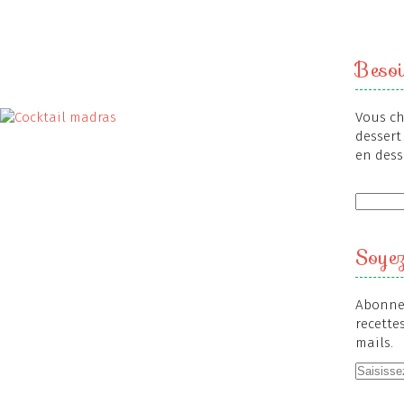
Besoi
Vous ch
dessert 
en dess
Soyez
Abonnez
recette
mails.