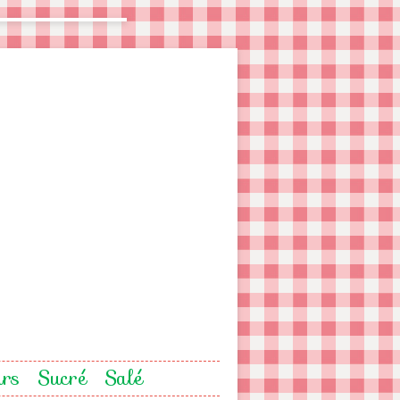
urs
Sucré
Salé