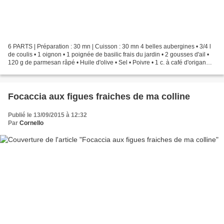
6 PARTS | Préparation : 30 mn | Cuisson : 30 mn 4 belles aubergines • 3/4 l
de coulis • 1 oignon • 1 poignée de basilic frais du jardin • 2 gousses d'ail •
120 g de parmesan râpé • Huile d'olive • Sel • Poivre • 1 c. à café d'origan
sec en poudre Préparer...
Focaccia aux figues fraiches de ma colline
Publié le 13/09/2015 à 12:32
Par
Cornello