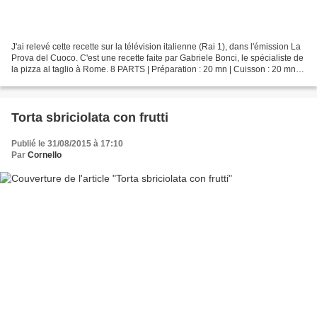
J'ai relevé cette recette sur la télévision italienne (Rai 1), dans l'émission La
Prova del Cuoco. C'est une recette faite par Gabriele Bonci, le spécialiste de
la pizza al taglio à Rome. 8 PARTS | Préparation : 20 mn | Cuisson : 20 mn 1
pâte à pizza...
Torta sbriciolata con frutti
Publié le 31/08/2015 à 17:10
Par
Cornello