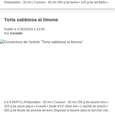
Préparation : 30 mn | Cuisson : 40 mn 450 g de farine • 220 g de lait tiède • 3
jaunes d'oeufs • 140...
Torta sabbiosa al limone
Publié le 27/02/2016 à 10:00
Par
Cornello
6 à 8 PARTS | Préparation : 30 mn | Cuisson : 50 mn 250 g de beurre mou •
325 g de sucre glace • 4 oeufs • Zeste d'1/2 citron bio • 1 sachet de levure •
300 g de fécule de pomme de terre Disposer le beurre dans le bol d'un robot
planétaire type Kenwood...