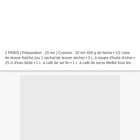
2 PAINS | Préparation : 20 mn | Cuisson : 20 mn 400 g de farine • 1/2 cube
de levure fraîche (ou 1 sachet de levure sèche) • 3 c. à soupe d'huile d'olive •
25 cl d'eau tiède • 1 c. à café de sel fin • 1 c. à café de sucre Mettre tous les
ingrédients dans...