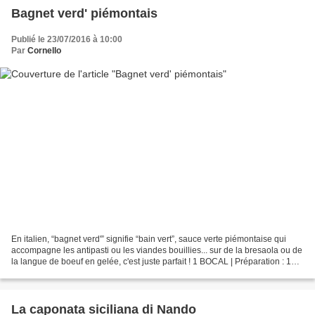
Bagnet verd' piémontais
Publié le 23/07/2016 à 10:00
Par
Cornello
En italien, “bagnet verd'” signifie “bain vert”, sauce verte piémontaise qui
accompagne les antipasti ou les viandes bouillies... sur de la bresaola ou de
la langue de boeuf en gelée, c'est juste parfait ! 1 BOCAL | Préparation : 15
mn 1 gros bouquet...
La caponata siciliana di Nando