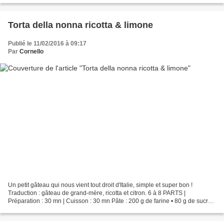
Torta della nonna ricotta & limone
Publié le 11/02/2016 à 09:17
Par
Cornello
Un petit gâteau qui nous vient tout droit d'Italie, simple et super bon !
Traduction : gâteau de grand-mère, ricotta et citron. 6 à 8 PARTS |
Préparation : 30 mn | Cuisson : 30 mn Pâte : 200 g de farine • 80 g de sucre •
80 g de beurre mou • 1 oeuf •...