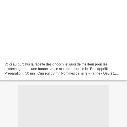
Voici aujourd'hui la recette des gnocchi et quoi de meilleur pour les
accompagner qu'une bonne sauce maison... recette ici. Bon appétit !
Préparation : 50 mn | Cuisson : 3 mn Pommes de terre • Farine • Oeufs 1.
Laver les pommes de terre. Les cuire 30...