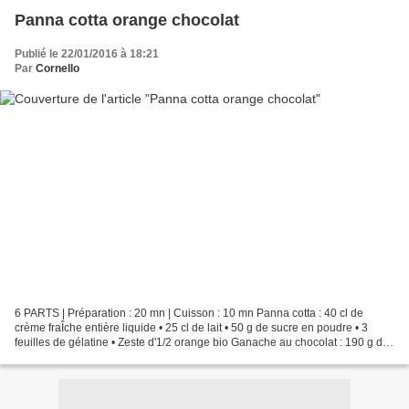
Panna cotta orange chocolat
Publié le 22/01/2016 à 18:21
Par
Cornello
6 PARTS | Préparation : 20 mn | Cuisson : 10 mn Panna cotta : 40 cl de
crème fraÎche entière liquide • 25 cl de lait • 50 g de sucre en poudre • 3
feuilles de gélatine • Zeste d'1/2 orange bio Ganache au chocolat : 190 g de
chocolat noir pâtissier • 1...