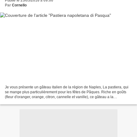
Publié le 25/03/2016 à 09:00
Par
Cornello
Je vous présente un gâteau italien de la région de Naples, La pastiera, qui
se mange plus particulièrement pour les fêtes de Pâques. Riche en goûts
(fleur d'oranger, orange, citron, cannelle et vanille), ce gâteau a la
particularité d'être préparé avec...