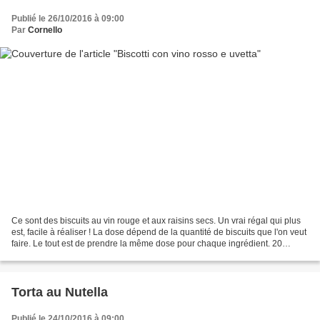
Publié le 26/10/2016 à 09:00
Par
Cornello
Ce sont des biscuits au vin rouge et aux raisins secs. Un vrai régal qui plus
est, facile à réaliser ! La dose dépend de la quantité de biscuits que l'on veut
faire. Le tout est de prendre la même dose pour chaque ingrédient. 20
PIÈCES | Préparation :...
Torta au Nutella
Publié le 24/10/2016 à 09:00