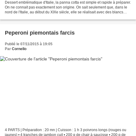
Dessert emblématique d'Italie, la panna cotta est simple et rapide à préparer.
On ne connait pas exactement son origine. On sait seulement que, dans le
nord de l'Italie, au début du XIXe siècle, elle se réalisait avec des blancs
d'oeuf, et non de la gélatine. 4...
Peperoni piemontais farcis
Publié le 07/11/2015 à 19:05
Par
Cornello
4 PARTS | Préparation : 20 mn | Cuisson : 1 h 3 poivrons longs (rouges ou
jaunes) • 4 tranches de jambon cuit • 200 g de chair à saucisse • 200 g de