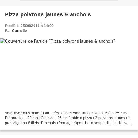
Pizza poivrons jaunes & anchois
Publié le 25/09/2016 à 14:00
Par
Cornello
Vous avez dit simple ? Oui... très simple! Alors lancez-vous ! 6 à 8 PARTS |
Préparation : 20 mn | Cuisson : 25 mn 1 pâte à pizza • 2 poivrons jaunes • 1
gros oignon • 8 filets d'anchois • fromage râpé • 1 c. à soupe d'huile d'olive
Cuire les poivrons...