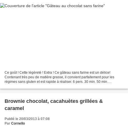
Ce goût ! Cette légèreté ! Extra ! Ce gâteau sans farine est un délice!
Contenant très peu de matière grasse, il convient parfaitement pour les
régimes sans gluten et est rapide à réaliser. 6 pers. 30 min. 50 min.
Ingrédients 200 g de 6 60 g de 125 g...
Brownie chocolat, cacahuètes grillées &
caramel
Publié le 20/03/2013 à 07:08
Par
Cornello