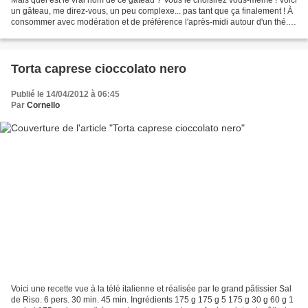
un gâteau, me direz-vous, un peu complexe... pas tant que ça finalement ! À
consommer avec modération et de préférence l'après-midi autour d'un thé.
Voici la recette, en 3 étapes,...
Torta caprese cioccolato nero
Publié le 14/04/2012 à 06:45
Par
Cornello
Voici une recette vue à la télé italienne et réalisée par le grand pâtissier Sal
de Riso. 6 pers. 30 min. 45 min. Ingrédients 175 g 175 g 5 175 g 30 g 60 g 1