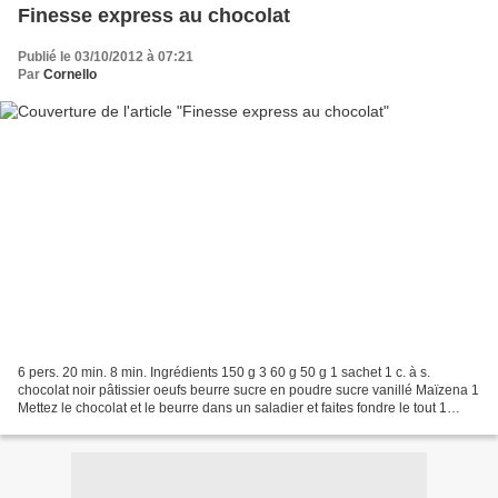
Finesse express au chocolat
Publié le 03/10/2012 à 07:21
Par
Cornello
6 pers. 20 min. 8 min. Ingrédients 150 g 3 60 g 50 g 1 sachet 1 c. à s.
chocolat noir pâtissier oeufs beurre sucre en poudre sucre vanillé Maïzena 1
Mettez le chocolat et le beurre dans un saladier et faites fondre le tout 1
minute au micro-ondes. 2 Dans...