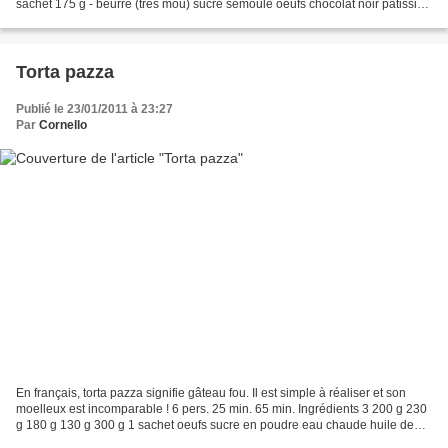
sachet 175 g - beurre (très mou) sucre semoule oeufs chocolat noir pâtissier
cacao amer en poudre...
Torta pazza
Publié le 23/01/2011 à 23:27
Par
Cornello
En français, torta pazza signifie gâteau fou. Il est simple à réaliser et son
moelleux est incomparable ! 6 pers. 25 min. 65 min. Ingrédients 3 200 g 230
g 180 g 130 g 300 g 1 sachet oeufs sucre en poudre eau chaude huile de
graines chocolat en poudre...