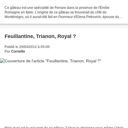
Ce gâteau est une spécialité de Ferrare dans la province de l'Émilie
Romagne en Italie. L'origine de ce gâteau se trouverait du côté du
Monténégro, où il aurait été fait en l'honneur d'Elena Petrovich, épouse du
Roi d'Italie, Vittorio Emanuele III. Pour...
Feuillantine, Trianon, Royal ?
Publié le 29/04/2012 à 05:00
Par
Cornello
Mais quel est le vrai nom de ce gâteau ? Vous le choisirez vous-même ! Voici