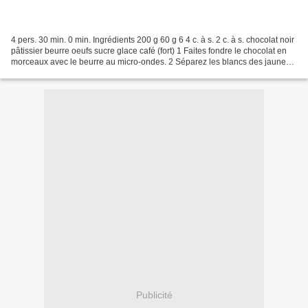
4 pers. 30 min. 0 min. Ingrédients 200 g 60 g 6 4 c. à s. 2 c. à s. chocolat noir
pâtissier beurre oeufs sucre glace café (fort) 1 Faites fondre le chocolat en
morceaux avec le beurre au micro-ondes. 2 Séparez les blancs des jaunes.
Incorporez les jaunes...
Publicité