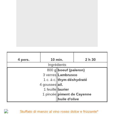
4 pers.
10 min.
2 h 30
Ingrédients
800 g
boeuf (paleron)
3 verres
Lambrusco
1 c. à c.
thym déshydraté
4 gousses
ail.
1 feuille
laurier
1 pincée
piment de Cayenne
huile d'olive