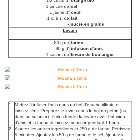
1/2 zeste d'
orange bio
1 pincée de
sel
1 jaune d'
oeuf
1 c. à s. de
lait
-
sucre en grains
Levain
80 g de
farine
80 g d'
infusion d'anis
1 sachet de
levure de boulanger
1
Mettez à infuser l'anis dans un bol d'eau bouillante et
laissez tiédir. Préparez le levain dans le bol du pétrin (ou
dans un saladier). Faites fondre la levure avec l'infusion
d'anis et la farine et laissez mousser pendant 1 heure.
2
Ajoutez les autres ingrédients et 250 g de farine. Pétrissez
5 minutes. Ajoutez les 50 g de farine et le sel. Ajoutez le