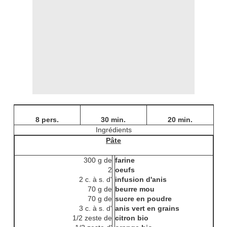
8 pers.
30 min.
20 min.
Ingrédients
Pâte
300 g de
farine
2
oeufs
2 c. à s. d'
infusion d'anis
70 g de
beurre mou
70 g de
sucre en poudre
3 c. à s. d'
anis vert en grains
1/2 zeste de
citron bio