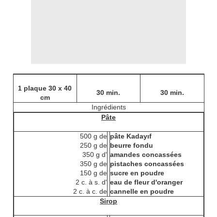
1 plaque 30 x 40
30 min.
30 min.
cm
Ingrédients
Pâte
500 g de
pâte Kadayıf
250 g de
beurre fondu
350 g d'
amandes concassées
350 g de
pistaches concassées
150 g de
sucre en poudre
2 c. à s. d'
eau de fleur d'oranger
2 c. à c. de
cannelle en poudre
Sirop