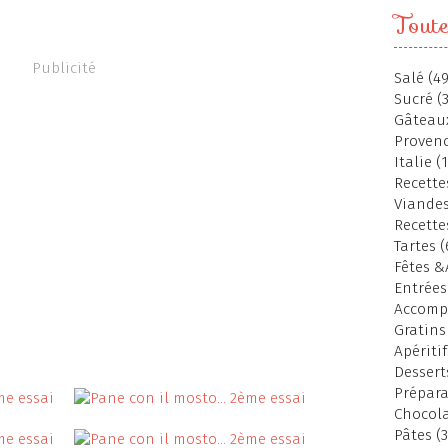
Toute
Publicité
Salé (49
Sucré (
Gâteaux
Provenc
Italie (
Recettes
Viandes
Recette
Tartes (
Fêtes &
Entrées
Accomp
Gratins
Apéritif
Dessert
Prépara
Chocola
Pâtes (3