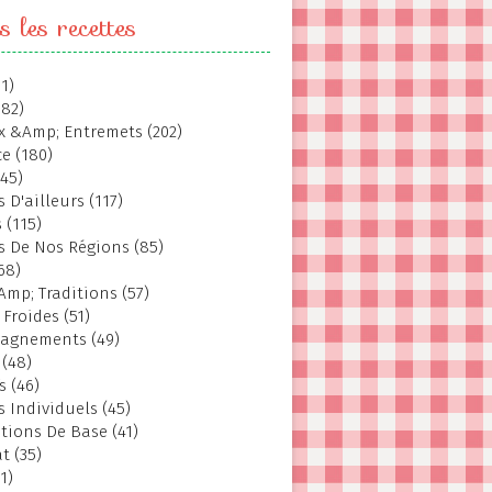
s les recettes
1)
382)
 &Amp; Entremets (202)
e (180)
145)
 D'ailleurs (117)
 (115)
s De Nos Régions (85)
68)
Amp; Traditions (57)
 Froides (51)
agnements (49)
 (48)
s (46)
s Individuels (45)
tions De Base (41)
t (35)
1)