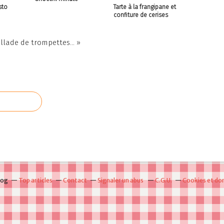
sto
Tarte à la frangipane et
confiture de cerises
llade de trompettes... »
log
Top articles
Contact
Signaler un abus
C.G.U.
Cookies et do