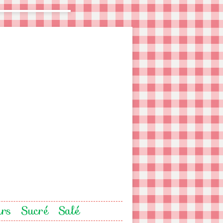
urs
Sucré
Salé