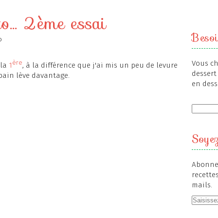
o... 2ème essai
Besoi
o
ère
Vous ch
 la
1
, à la différence que j'ai mis un peu de levure
dessert 
pain lève davantage.
en dess
Soyez
Abonnez
recette
mails.