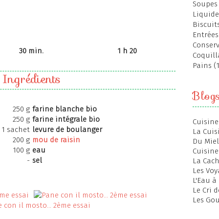
Soupes 
Liquide
Biscuits
Entrées
Conserv
30 min.
1 h 20
Coquill
Pains (
Ingrédients
Blog
250 g
farine blanche bio
250 g
farine intégrale bio
Cuisine
1 sachet
levure de boulanger
La Cuis
200 g
mou de raisin
Du Miel
100 g
eau
Cuisine
-
sel
La Cac
Les Voy
L'Eau à
Le Cri 
Les Gou