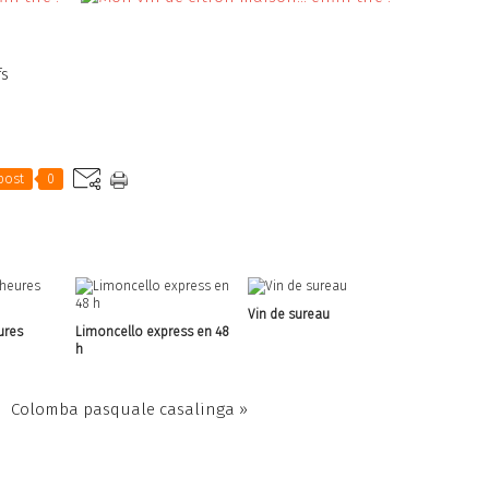
fs
post
0
Vin de sureau
ures
Limoncello express en 48
h
Colomba pasquale casalinga »