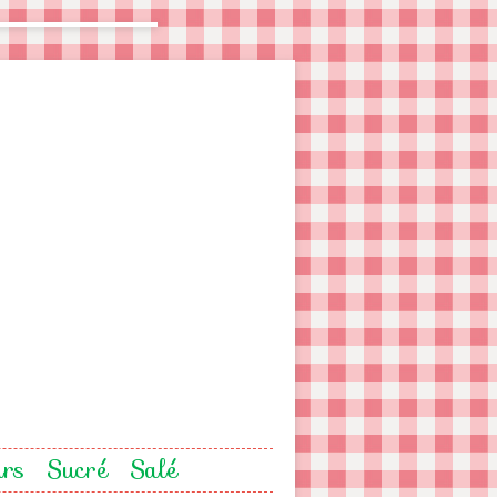
urs
Sucré
Salé