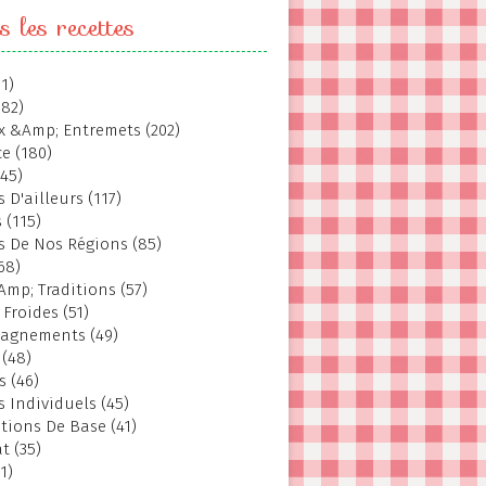
s les recettes
1)
382)
 &Amp; Entremets (202)
e (180)
145)
 D'ailleurs (117)
 (115)
s De Nos Régions (85)
68)
Amp; Traditions (57)
 Froides (51)
agnements (49)
 (48)
s (46)
s Individuels (45)
tions De Base (41)
t (35)
1)