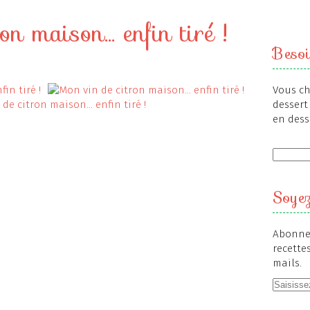
 maison... enfin tiré !
Besoi
Vous ch
dessert 
en dess
Soyez
Abonnez
recette
mails.