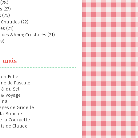
(28)
s (27)
 (25)
 Chaudes (22)
es (21)
ages &Amp; Crustacés (21)
19)
s amis
 en Folie
ine de Pascale
 & du Sel
 & Voyage
hina
ages de Gridelle
 la Bouche
de la Courgette
ts de Claude