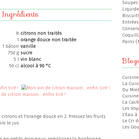
Soupes 
Liquide
Ingrédients
Biscuits
Entrées
Conserv
8
citrons non traités
Coquill
1
orange douce non traitée
Pains (
1 bâton
vanille
750 g
sucre
Blog
5 l
vin blanc
50 cl
alcool à 90 °C
Cuisine
La Cuis
Du Miel
Cuisine
La Cac
Les Voy
L'Eau à
citrons et l'orange douce en 2. Pressez les fruits
Le Cri 
re le jus.
Les Gou
s en petits morceaux, remplissez la bonbonne