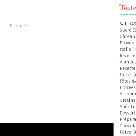
Toute
Salé (49
Publicité
Sucré (
Gâteaux
Provenc
Italie (
Recettes
Viandes
Recette
Tartes (
Fêtes &
Entrées
Accomp
Gratins
Apéritif
Dessert
Prépara
Chocola
Pâtes (3