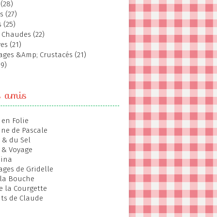
(28)
s (27)
 (25)
 Chaudes (22)
es (21)
ages &Amp; Crustacés (21)
19)
s amis
 en Folie
ine de Pascale
 & du Sel
 & Voyage
hina
ages de Gridelle
 la Bouche
de la Courgette
ts de Claude