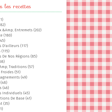
s les recettes
1)
382)
 &Amp; Entremets (202)
e (180)
145)
 D'ailleurs (117)
 (115)
s De Nos Régions (85)
68)
Amp; Traditions (57)
 Froides (51)
agnements (49)
 (48)
s (46)
s Individuels (45)
tions De Base (41)
t (35)
1)