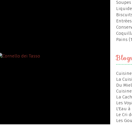
Soupes 
Liquide
Biscuits
Entrées
Conserv
Coquill
Pains (
Blog
Cuisine
La Cuis
Du Miel
Cuisine
La Cac
Les Voy
L'Eau à
Le Cri 
Les Gou