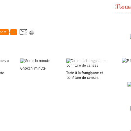
Nous
post
0
Gnocchi minute
sto
Tarte à la frangipane et
confiture de cerises