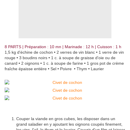
8 PARTS | Préparation : 10 mn | Marinade : 12 h | Cuisson : 1 h
1,5 kg d'échine de cochon • 2 verres de vin blanc • 1 verre de vin
rouge • 3 boudins noirs • 1 c. à soupe de graisse d'oie ou de
canard • 2 oignons • 1 c. à soupe de farine • 1 gros pot de crème
fraîche épaisse entière • Sel • Poivre • Thym • Laurier
Couper la viande en gros cubes, les disposer dans un
grand saladier en y ajoutant les oignons coupés finement,
les vins, l'ail, le thym et le laurier. Couvrir d'un film et laisser