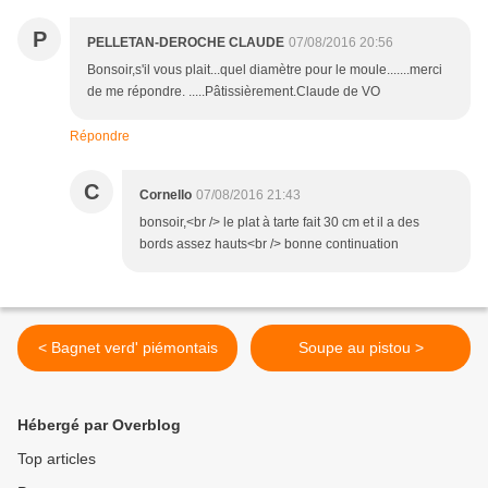
P
PELLETAN-DEROCHE CLAUDE
07/08/2016 20:56
Bonsoir,s'il vous plait...quel diamètre pour le moule.......merci
de me répondre. .....Pâtissièrement.Claude de VO
Répondre
C
Cornello
07/08/2016 21:43
bonsoir,<br /> le plat à tarte fait 30 cm et il a des
bords assez hauts<br /> bonne continuation
< Bagnet verd' piémontais
Soupe au pistou >
Hébergé par Overblog
Top articles