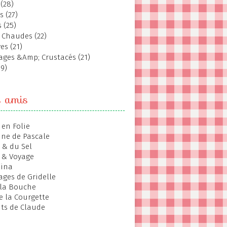
(28)
s (27)
 (25)
 Chaudes (22)
es (21)
ages &Amp; Crustacés (21)
19)
s amis
 en Folie
ine de Pascale
 & du Sel
 & Voyage
hina
ages de Gridelle
 la Bouche
de la Courgette
ts de Claude