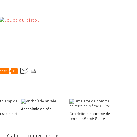
s
post
0
Anchoïade anisée
 rapide et
Omelette de pomme de
terre de Mémé Guitte
Clafoutis courgettes,... »