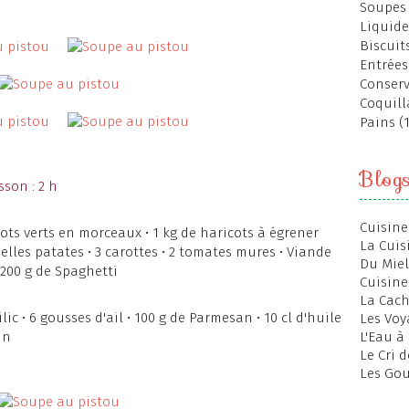
Soupes 
Liquide
Biscuits
Entrées
Conserv
Coquill
Pains (
Blog
sson : 2 h
Cuisine
cots verts en morceaux • 1 kg de haricots à égrener
La Cuis
belles patates • 3 carottes • 2 tomates mures • Viande
Du Miel
• 200 g de Spaghetti
Cuisine
La Cac
ic • 6 gousses d'ail • 100 g de Parmesan • 10 cl d'huile
Les Voy
in
L'Eau à
Le Cri 
Les Gou