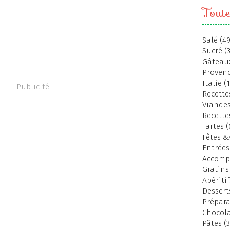
Toute
Salé (49
Sucré (
Gâteaux
Provenc
Italie (
Publicité
Recettes
Viandes
Recette
Tartes (
Fêtes &
Entrées
Accomp
Gratins
Apéritif
Dessert
Prépara
Chocola
Pâtes (3