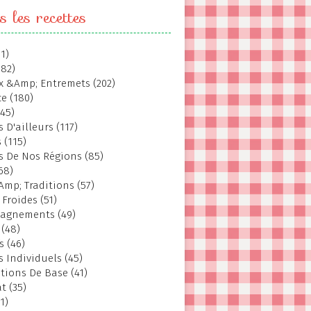
s les recettes
1)
382)
 &Amp; Entremets (202)
e (180)
145)
 D'ailleurs (117)
 (115)
s De Nos Régions (85)
68)
Amp; Traditions (57)
 Froides (51)
agnements (49)
 (48)
s (46)
s Individuels (45)
tions De Base (41)
t (35)
1)