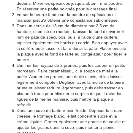
dedans. Mixer les spéculoos jusqu’à obtenir une poudre.
En réserver une petite poignée pour le dressage final.
Verser le beurre fondu sur la poudre de spéculoos et
malaxer jusqu'à obtenir une consistance sablonneuse.
Dans un cercle de 18 cm de diamètre par 2,5 cm de
hauteur, chemisé de rhodoïd, tapisser le fond d’environ 6
mm de pâte de spéculoos, puis, à l’aide d’une cuillère,
tapisser également les bords du cercle. Bien appuyer avec
la cuillère pour tasser et faire durcir la pâte. Placer ensuite
la plaque avec le fond de tarte au congélateur pour figer le
beurre.
Éliminer les noyaux de 2 prunes, puis les couper en petits
morceaux. Faire caraméliser 1 c. à soupe de miel à la
poêle. Ajouter les prunes, une étoile d’anis, et les laisser
légèrement compoter. Déglacer avec la moitié de la bière
brune et laisser réduire légèrement, puis débarrasser en
plaque à trous pour éliminer le surplus de jus. Traiter les
figues de la même manière, puis mettre la plaque à
refroidir.
Dans une cuve de batteur bien froide. Déposer le cream
cheese, le fromage blanc, le lait concentré sucré et la
crème liquide. Gratter également une gousse de vanille et
ajouter les grains dans la cuve, puis monter à pleine