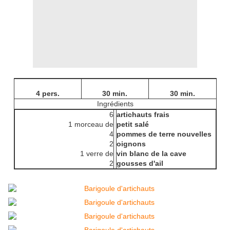
4 pers.
30 min.
30 min.
Ingrédients
6
artichauts frais
1 morceau de
petit salé
4
pommes de terre nouvelles
2
oignons
1 verre de
vin blanc de la cave
2
gousses d'ail