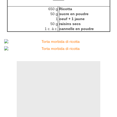
650 g
Ricotta
50 g
sucre en poudre
1
oeuf + 1 jaune
50 g
raisins secs
1 c. à c.
cannelle en poudre