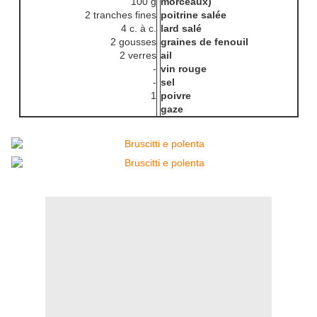
100 g
morceaux)
2 tranches fines
poitrine salée
4 c. à c.
lard salé
2 gousses
graines de fenouil
2 verres
ail
-
vin rouge
-
sel
1
poivre
gaze